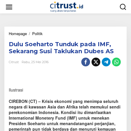
L
e
w
a
t
i
Homepage
/
Politik
D
k
u
e
Dulu Soeharto Tunduk pada IMF,
l
k
u
o
Sekarang Susi Taklukan Dubes AS
S
n
o
t
Citrust
Rabu, 25 Mei 2016
e
e
h
n
a
r
t
Ilustrasi
o
T
CIREBON (CT) – Krisis ekonomi yang menimpa seluruh
u
negara di kawasan Asia dan Afrika telah memukul sendi
n
perekonomian Indonesia. Kondisi itu dimanfaatkan
d
International Monetery Fund (IMF) untuk menekan
u
k
Presiden Soeharto untuk menandatangani perjanjian,
p
pemerintah pun tidak berdaya dan menuruti kemauan