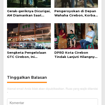
Gerak-geriknya Dicurigai,
Pengeroyokan di Depan
AM Diamankan Saat
Wahaha Cirebon, Korban
Mengambil Kunci Motor
Tunggu Kejelasan dari
Polisi
Sengketa Pengelolaan
DPRD Kota Cirebon
GTC Cirebon, Ini
Tindak Lanjuti Hilangnya
Penjelasan Frans
Data Adminduk Warga
Simanjuntak
Disabilitas
Tinggalkan Balasan
Alamat email Anda tidak akan dipublikasikan.
Ruas yang wajib ditandai
*