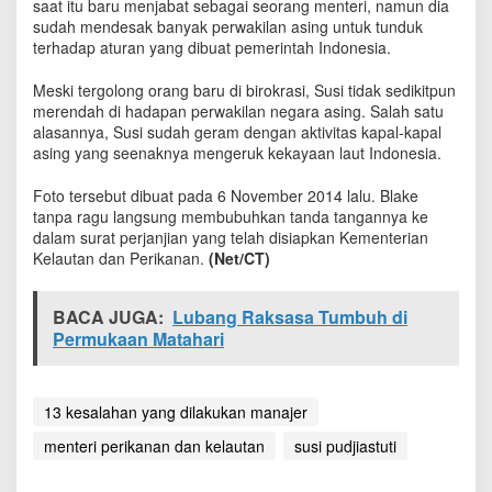
saat itu baru menjabat sebagai seorang menteri, namun dia
a
sudah mendesak banyak perwakilan asing untuk tunduk
n
terhadap aturan yang dibuat pemerintah Indonesia.
D
u
Meski tergolong orang baru di birokrasi, Susi tidak sedikitpun
b
merendah di hadapan perwakilan negara asing. Salah satu
e
s
alasannya, Susi sudah geram dengan aktivitas kapal-kapal
A
asing yang seenaknya mengeruk kekayaan laut Indonesia.
S
Foto tersebut dibuat pada 6 November 2014 lalu. Blake
tanpa ragu langsung membubuhkan tanda tangannya ke
dalam surat perjanjian yang telah disiapkan Kementerian
Kelautan dan Perikanan.
(Net/CT)
BACA JUGA:
Lubang Raksasa Tumbuh di
Permukaan Matahari
13 kesalahan yang dilakukan manajer
menteri perikanan dan kelautan
susi pudjiastuti