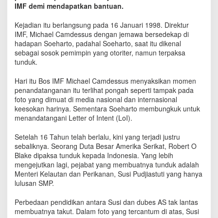
a
IMF demi mendapatkan bantuan.
d
a
Kejadian itu berlangsung pada 16 Januari 1998. Direktur
I
IMF, Michael Camdessus dengan jemawa bersedekap di
M
hadapan Soeharto, padahal Soeharto, saat itu dikenal
F
sebagai sosok pemimpin yang otoriter, namun terpaksa
,
tunduk.
S
e
Hari itu Bos IMF Michael Camdessus menyaksikan momen
k
penandatanganan itu terlihat pongah seperti tampak pada
a
foto yang dimuat di media nasional dan internasional
r
keesokan harinya. Sementara Soeharto membungkuk untuk
a
menandatangani Letter of Intent (LoI).
n
g
S
Setelah 16 Tahun telah berlalu, kini yang terjadi justru
u
sebaliknya. Seorang Duta Besar Amerika Serikat, Robert O
s
Blake dipaksa tunduk kepada Indonesia. Yang lebih
i
mengejutkan lagi, pejabat yang membuatnya tunduk adalah
T
Menteri Kelautan dan Perikanan, Susi Pudjiastuti yang hanya
a
lulusan SMP.
k
l
Perbedaan pendidikan antara Susi dan dubes AS tak lantas
u
membuatnya takut. Dalam foto yang tercantum di atas, Susi
k