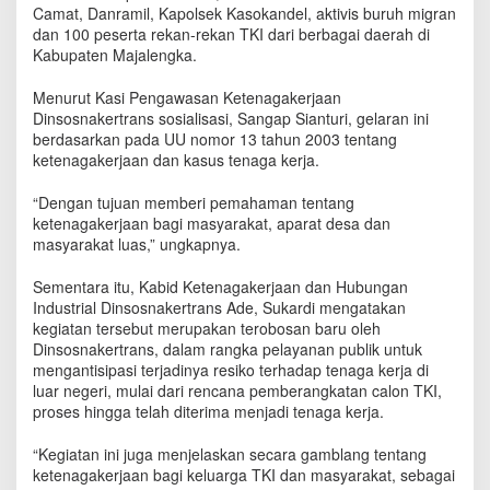
.
Camat, Danramil, Kapolsek Kasokandel, aktivis buruh migran
M
dan 100 peserta rekan-rekan TKI dari berbagai daerah di
a
Kabupaten Majalengka.
j
a
Menurut Kasi Pengawasan Ketenagakerjaan
l
Dinsosnakertrans sosialisasi, Sangap Sianturi, gelaran ini
e
berdasarkan pada UU nomor 13 tahun 2003 tentang
n
ketenagakerjaan dan kasus tenaga kerja.
g
k
“Dengan tujuan memberi pemahaman tentang
a
ketenagakerjaan bagi masyarakat, aparat desa dan
G
masyarakat luas,” ungkapnya.
e
l
a
Sementara itu, Kabid Ketenagakerjaan dan Hubungan
r
Industrial Dinsosnakertrans Ade, Sukardi mengatakan
S
kegiatan tersebut merupakan terobosan baru oleh
o
Dinsosnakertrans, dalam rangka pelayanan publik untuk
s
mengantisipasi terjadinya resiko terhadap tenaga kerja di
i
luar negeri, mulai dari rencana pemberangkatan calon TKI,
a
proses hingga telah diterima menjadi tenaga kerja.
l
i
“Kegiatan ini juga menjelaskan secara gamblang tentang
s
ketenagakerjaan bagi keluarga TKI dan masyarakat, sebagai
a