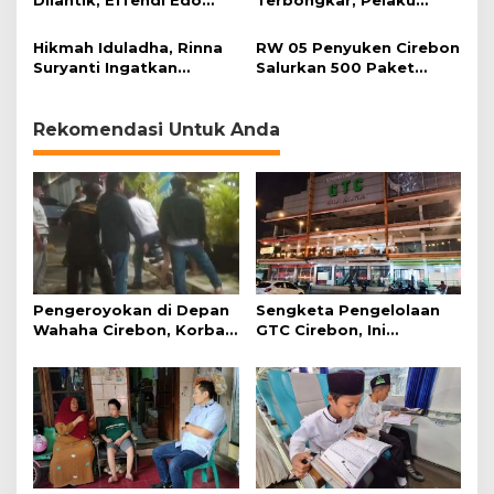
Dilantik, Effendi Edo
Terbongkar, Pelaku
Soroti Kesiapsiagaan
Ditangkap Usai Cari
Bencana
Korban Baru
Hikmah Iduladha, Rinna
RW 05 Penyuken Cirebon
Suryanti Ingatkan
Salurkan 500 Paket
Pentingnya Empati dan
Daging Kurban
Gotong Royong
Rekomendasi Untuk Anda
Pengeroyokan di Depan
Sengketa Pengelolaan
Wahaha Cirebon, Korban
GTC Cirebon, Ini
Tunggu Kejelasan dari
Penjelasan Frans
Polisi
Simanjuntak