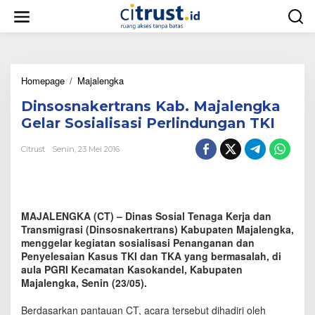
L
e
w
a
t
i
Homepage
/
Majalengka
D
k
i
e
Dinsosnakertrans Kab. Majalengka
n
k
s
o
Gelar Sosialisasi Perlindungan TKI
o
n
s
t
Citrust
Senin, 23 Mei 2016
n
e
a
n
k
e
r
MAJALENGKA (CT) – Dinas Sosial Tenaga Kerja dan
t
Transmigrasi (Dinsosnakertrans) Kabupaten Majalengka,
r
menggelar kegiatan sosialisasi Penanganan dan
a
Penyelesaian Kasus TKI dan TKA yang bermasalah, di
n
aula PGRI Kecamatan Kasokandel, Kabupaten
s
Majalengka, Senin (23/05).
K
a
b
Berdasarkan pantauan CT, acara tersebut dihadiri oleh