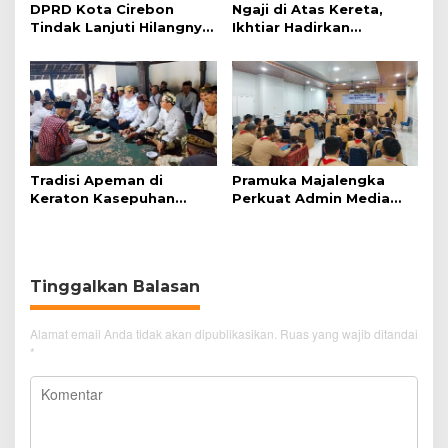
DPRD Kota Cirebon
Ngaji di Atas Kereta,
Tindak Lanjuti Hilangnya
Ikhtiar Hadirkan
Data Adminduk Warga
Perjalanan Aman dan
Disabilitas
Nyaman
Tradisi Apeman di
Pramuka Majalengka
Keraton Kasepuhan
Perkuat Admin Media
Cirebon Wujud Syukur
dan Kehumasan di Era
dan Doa
Digital
Tinggalkan Balasan
Alamat email Anda tidak akan dipublikasikan.
Ruas yang wajib ditandai
*