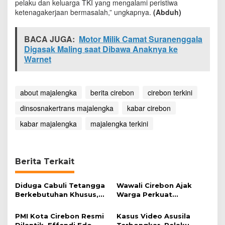
pelaku dan keluarga TKI yang mengalami peristiwa
s
ketenagakerjaan bermasalah,” ungkapnya.
(Abduh)
i
P
e
BACA JUGA:
Motor Milik Camat Suranenggala
r
Digasak Maling saat Dibawa Anaknya ke
l
Warnet
i
n
d
u
about majalengka
berita cirebon
cirebon terkini
n
g
dinsosnakertrans majalengka
kabar cirebon
a
n
kabar majalengka
majalengka terkini
T
K
I
Berita Terkait
Diduga Cabuli Tetangga
Wawali Cirebon Ajak
Berkebutuhan Khusus,
Warga Perkuat
HDA Diamankan Polisi
Keimanan pada
Momentum Harjad ke-
PMI Kota Cirebon Resmi
Kasus Video Asusila
599