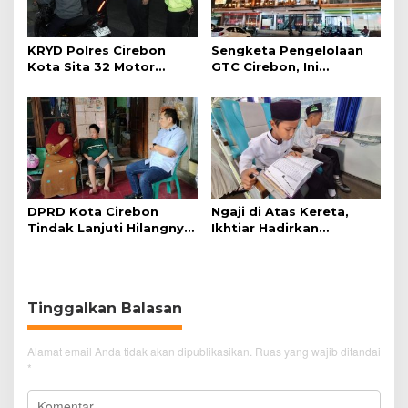
KRYD Polres Cirebon
Sengketa Pengelolaan
Kota Sita 32 Motor
GTC Cirebon, Ini
Knalpot Brong
Penjelasan Frans
Simanjuntak
DPRD Kota Cirebon
Ngaji di Atas Kereta,
Tindak Lanjuti Hilangnya
Ikhtiar Hadirkan
Data Adminduk Warga
Perjalanan Aman dan
Disabilitas
Nyaman
Tinggalkan Balasan
Alamat email Anda tidak akan dipublikasikan.
Ruas yang wajib ditandai
*