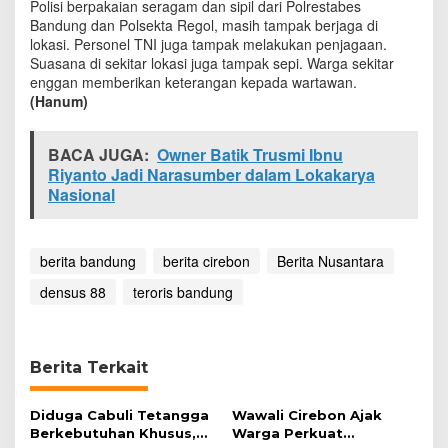
Polisi berpakaian seragam dan sipil dari Polrestabes
K
Bandung dan Polsekta Regol, masih tampak berjaga di
e
lokasi. Personel TNI juga tampak melakukan penjagaan.
t
Suasana di sekitar lokasi juga tampak sepi. Warga sekitar
a
enggan memberikan keterangan kepada wartawan.
t
(Hanum)
BACA JUGA:
Owner Batik Trusmi Ibnu
Riyanto Jadi Narasumber dalam Lokakarya
Nasional
berita bandung
berita cirebon
Berita Nusantara
densus 88
teroris bandung
Berita Terkait
Diduga Cabuli Tetangga
Wawali Cirebon Ajak
Berkebutuhan Khusus,
Warga Perkuat