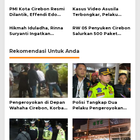
HDA Diamankan Polisi
Keimanan pada
Momentum Harjad ke-
PMI Kota Cirebon Resmi
Kasus Video Asusila
599
Dilantik, Effendi Edo
Terbongkar, Pelaku
Soroti Kesiapsiagaan
Ditangkap Usai Cari
Bencana
Korban Baru
Hikmah Iduladha, Rinna
RW 05 Penyuken Cirebon
Suryanti Ingatkan
Salurkan 500 Paket
Pentingnya Empati dan
Daging Kurban
Gotong Royong
Rekomendasi Untuk Anda
Pengeroyokan di Depan
Polisi Tangkap Dua
Wahaha Cirebon, Korban
Pelaku Pengeroyokan
Tunggu Kejelasan dari
Pengunjung GTC Cirebon
Polisi