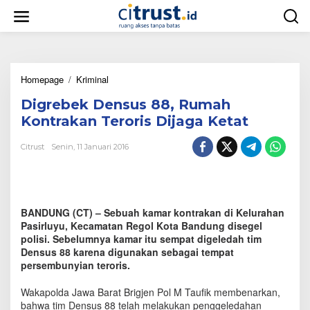
L
e
w
a
t
i
Homepage
/
Kriminal
D
k
i
e
Digrebek Densus 88, Rumah
g
k
r
o
Kontrakan Teroris Dijaga Ketat
e
n
b
t
Citrust
Senin, 11 Januari 2016
e
e
k
n
D
e
n
BANDUNG (CT) – Sebuah kamar kontrakan di Kelurahan
s
Pasirluyu, Kecamatan Regol Kota Bandung disegel
u
polisi. Sebelumnya kamar itu sempat digeledah tim
s
Densus 88 karena digunakan sebagai tempat
8
persembunyian teroris.
8
,
R
Wakapolda Jawa Barat Brigjen Pol M Taufik membenarkan,
u
bahwa tim Densus 88 telah melakukan penggeledahan