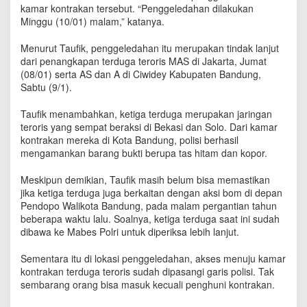
m
kamar kontrakan tersebut. “Penggeledahan dilakukan
a
Minggu (10/01) malam,” katanya.
h
K
Menurut Taufik, penggeledahan itu merupakan tindak lanjut
o
dari penangkapan terduga teroris MAS di Jakarta, Jumat
n
(08/01) serta AS dan A di Ciwidey Kabupaten Bandung,
t
Sabtu (9/1).
r
a
Taufik menambahkan, ketiga terduga merupakan jaringan
k
teroris yang sempat beraksi di Bekasi dan Solo. Dari kamar
a
kontrakan mereka di Kota Bandung, polisi berhasil
n
mengamankan barang bukti berupa tas hitam dan kopor.
T
e
r
Meskipun demikian, Taufik masih belum bisa memastikan
o
jika ketiga terduga juga berkaitan dengan aksi bom di depan
r
Pendopo Walikota Bandung, pada malam pergantian tahun
i
beberapa waktu lalu. Soalnya, ketiga terduga saat ini sudah
s
dibawa ke Mabes Polri untuk diperiksa lebih lanjut.
D
i
Sementara itu di lokasi penggeledahan, akses menuju kamar
j
kontrakan terduga teroris sudah dipasangi garis polisi. Tak
a
sembarang orang bisa masuk kecuali penghuni kontrakan.
g
a