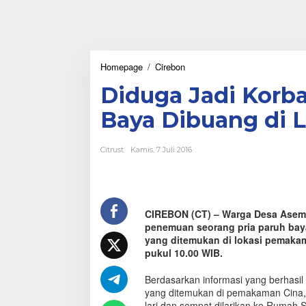
Homepage
/
Cirebon
D
i
Diduga Jadi Korba
d
u
Baya Dibuang di
g
a
J
Citrust
Kamis, 7 Juli 2016
a
d
i
K
o
CIREBON (CT) – Warga Desa Asem
r
penemuan seorang pria paruh baya
b
a
yang ditemukan di lokasi pemakama
n
pukul 10.00 WIB.
T
a
Berdasarkan informasi yang berhasil
b
yang ditemukan di pemakaman Cina, 
r
lari dan sempat dilarikan ke Rumah 