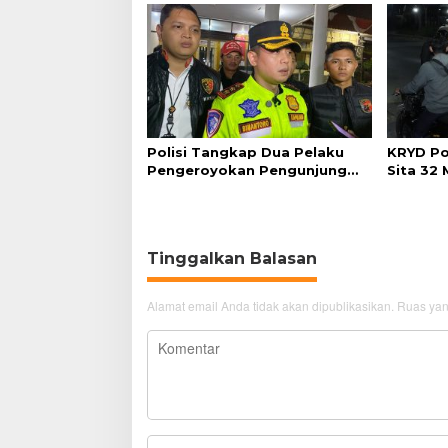
Polisi Tangkap Dua Pelaku
KRYD Po
Pengeroyokan Pengunjung
Sita 32
GTC Cirebon
Tinggalkan Balasan
Alamat email Anda tidak akan dipublikasikan.
Ruas yan