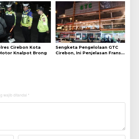
lres Cirebon Kota
Sengketa Pengelolaan GTC
 Motor Knalpot Brong
Cirebon, Ini Penjelasan Frans
Simanjuntak
g wajib ditandai
*