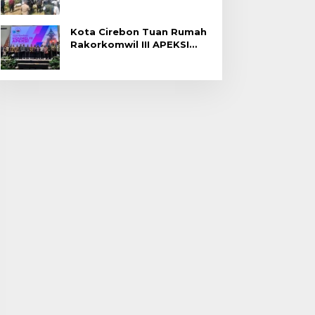
Gagal Panen di Jatitujuh
Kota Cirebon Tuan Rumah
Rakorkomwil III APEKSI
2027