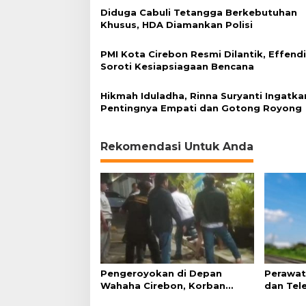
g
Diduga Cabuli Tetangga Berkebutuhan
d
Khusus, HDA Diamankan Polisi
i
L
PMI Kota Cirebon Resmi Dilantik, Effend
o
Soroti Kesiapsiagaan Bencana
k
a
s
Hikmah Iduladha, Rinna Suryanti Ingatka
i
Pentingnya Empati dan Gotong Royong
P
e
m
Rekomendasi Untuk Anda
a
k
a
m
a
n
Pengeroyokan di Depan
Perawat
Wahaha Cirebon, Korban
dan Tel
Tunggu Kejelasan dari Polisi
Perjalan