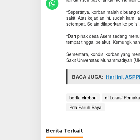
a
k
“Sepertinya, korban malah dibuang d
L
sakit. Atas kejadian ini, sudah kami
a
setempat. Selain dilaporkan ke polisi
r
i
“Dari pihak desa Asem sedang menul
P
tempat tinggal pelaku). Kemungkinan,
r
i
a
Sementara, kondisi korban yang men
P
Sakit Universitas Muhammadiyah (U
a
r
BACA JUGA:
u
Hari ini, ASPP
h
B
a
berita cirebon
di Lokasi Pemak
y
a
Pria Paruh Baya
D
i
b
u
Berita Terkait
a
n