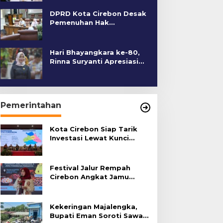
DPRD Kota Cirebon Desak
Pemenuhan Hak
Penyandang Disabilitas
Hari Bhayangkara ke-80,
Rinna Suryanti Apresiasi
Kinerja Polres Cirebon
Kota
Pemerintahan
Kota Cirebon Siap Tarik
Investasi Lewat Kunci
Bersama Summit 2026
Festival Jalur Rempah
Cirebon Angkat Jamu
Tradisional
Kekeringan Majalengka,
Bupati Eman Soroti Sawah