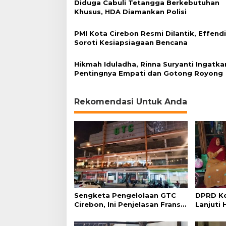
Diduga Cabuli Tetangga Berkebutuhan
g
Khusus, HDA Diamankan Polisi
g
r
i
PMI Kota Cirebon Resmi Dilantik, Effend
s
Soroti Kesiapsiagaan Bencana
Hikmah Iduladha, Rinna Suryanti Ingatka
Pentingnya Empati dan Gotong Royong
Rekomendasi Untuk Anda
Sengketa Pengelolaan GTC
DPRD Ko
Cirebon, Ini Penjelasan Frans
Lanjuti 
Simanjuntak
Admindu