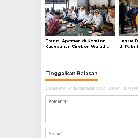
Tradisi Apeman di Keraton
Lansia 
Kasepuhan Cirebon Wujud
di Pabri
Syukur dan Doa
Akibat S
Tinggalkan Balasan
Alamat email Anda tidak akan dipublikasikan.
Ruas yan