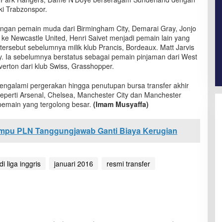
ki Trabzonspor.
angan pemain muda dari Birmingham City, Demarai Gray, Jonjo
ke Newcastle United, Henri Saivet menjadi pemain lain yang
ersebut sebelumnya milik klub Prancis, Bordeaux. Matt Jarvis
. Ia sebelumnya berstatus sebagai pemain pinjaman dari West
verton dari klub Swiss, Grasshopper.
 mengalami pergerakan hingga penutupan bursa transfer akhir
seperti Arsenal, Chelsea, Manchester City dan Manchester
pemain yang tergolong besar.
(Imam Musyaffa)
ampu PLN Tanggungjawab Ganti Biaya Kerugian
di liga inggris
januari 2016
resmi transfer