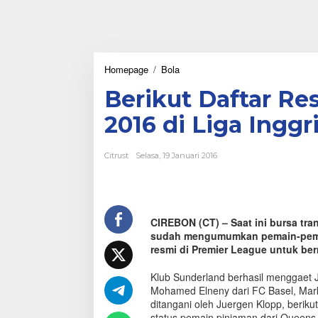
Homepage
/
Bola
B
e
Berikut Daftar Re
r
i
2016 di Liga Inggr
k
u
t
Citrust
Selasa, 19 Januari 2016
D
a
f
t
a
CIREBON (CT) – Saat ini bursa tr
r
sudah mengumumkan pemain-pemain
R
e
resmi di Premier League untuk be
s
m
Klub Sunderland berhasil menggaet 
i
Mohamed Elneny dari FC Basel, Marko
T
ditangani oleh Juergen Klopp, beri
r
status pemain pinjaman dari Queen