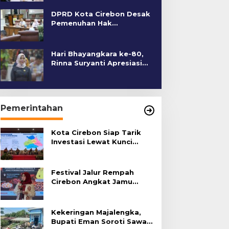
DPRD Kota Cirebon Desak
Pemenuhan Hak
Penyandang Disabilitas
Hari Bhayangkara ke-80,
Rinna Suryanti Apresiasi
Kinerja Polres Cirebon
Kota
Pemerintahan
Kota Cirebon Siap Tarik
Investasi Lewat Kunci
Bersama Summit 2026
Festival Jalur Rempah
Cirebon Angkat Jamu
Tradisional
Kekeringan Majalengka,
Bupati Eman Soroti Sawah