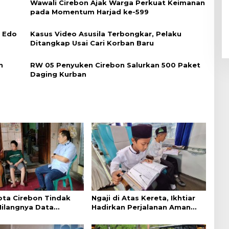
Wawali Cirebon Ajak Warga Perkuat Keimanan
pada Momentum Harjad ke-599
i Edo
Kasus Video Asusila Terbongkar, Pelaku
Ditangkap Usai Cari Korban Baru
n
RW 05 Penyuken Cirebon Salurkan 500 Paket
Daging Kurban
ta Cirebon Tindak
Ngaji di Atas Kereta, Ikhtiar
Hilangnya Data
Hadirkan Perjalanan Aman
k Warga Disabilitas
dan Nyaman