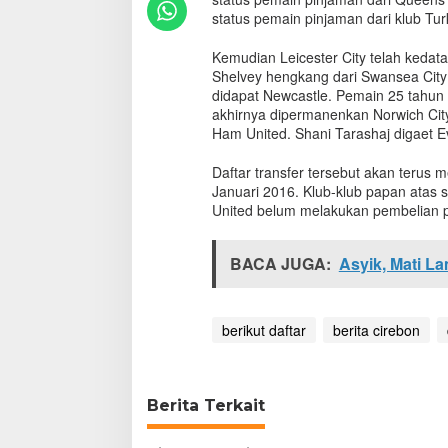
a
status pemain pinjaman dari klub Tur
n
s
Kemudian Leicester City telah kedat
f
Shelvey hengkang dari Swansea City 
e
didapat Newcastle. Pemain 25 tahun t
r
akhirnya dipermanenkan Norwich City
J
Ham United. Shani Tarashaj digaet E
a
n
Daftar transfer tersebut akan terus
u
a
Januari 2016. Klub-klub papan atas 
r
United belum melakukan pembelian 
i
2
BACA JUGA:
0
Asyik, Mati L
1
6
d
berikut daftar
berita cirebon
i
L
i
g
Berita Terkait
a
I
n