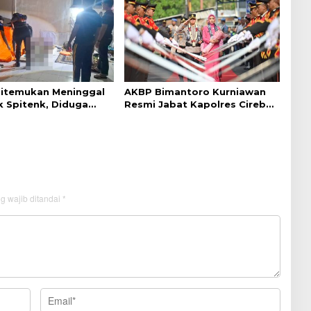
Ditemukan Meninggal
AKBP Bimantoro Kurniawan
k Spitenk, Diduga
Resmi Jabat Kapolres Cirebon
akit
Kota
g wajib ditandai
*