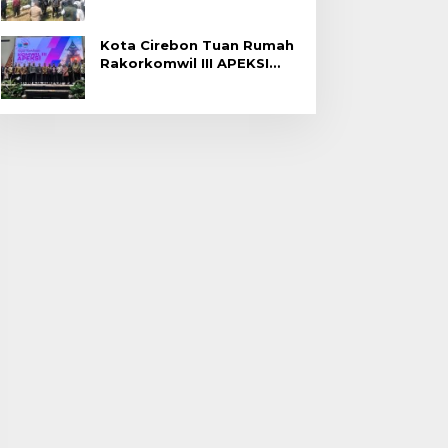
Gagal Panen di Jatitujuh
Kota Cirebon Tuan Rumah
Rakorkomwil III APEKSI
2027