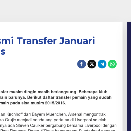
smi Transfer Januari
is
ansfer musim dingin masih berlangsung. Beberapa klub
 barunya. Berikut daftar transfer pemain yang sudah
rmain pada sisa musim 2015/2016.
Jan Kirchhoff dari Bayern Muenchen, Arsenal mengontrak
 Grujic menjadi pendatang pertama di Liverpool setelah
kutnya ada Steven Caulker bergabung bersama Liverpool dengan
s Park Rangers, Dame N’Doye berseragam Sunderland dengan