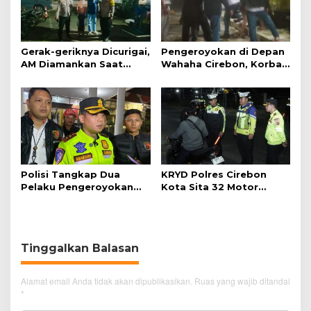
Gerak-geriknya Dicurigai,
Pengeroyokan di Depan
AM Diamankan Saat
Wahaha Cirebon, Korban
Mengambil Kunci Motor
Tunggu Kejelasan dari
Polisi
Polisi Tangkap Dua
KRYD Polres Cirebon
Pelaku Pengeroyokan
Kota Sita 32 Motor
Pengunjung GTC Cirebon
Knalpot Brong
Tinggalkan Balasan
Alamat email Anda tidak akan dipublikasikan.
Ruas yang wajib ditandai
*