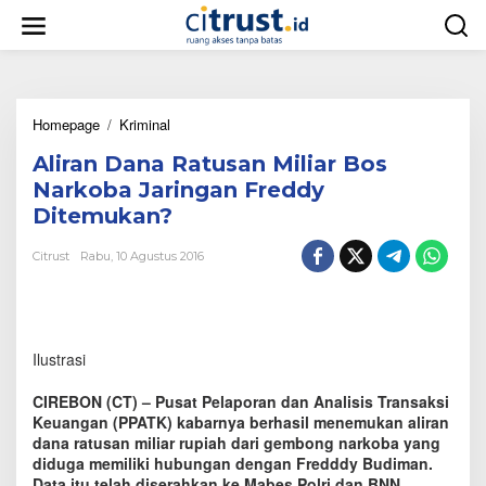
L
e
w
a
t
i
Homepage
/
Kriminal
A
k
l
e
Aliran Dana Ratusan Miliar Bos
i
k
r
o
Narkoba Jaringan Freddy
a
n
Ditemukan?
n
t
D
e
Citrust
Rabu, 10 Agustus 2016
a
n
n
a
R
a
Ilustrasi
t
u
s
CIREBON (CT) – Pusat Pelaporan dan Analisis Transaksi
a
Keuangan (PPATK) kabarnya berhasil menemukan aliran
n
dana ratusan miliar rupiah dari gembong narkoba yang
M
diduga memiliki hubungan dengan Fredddy Budiman.
i
Data itu telah diserahkan ke Mabes Polri dan BNN.