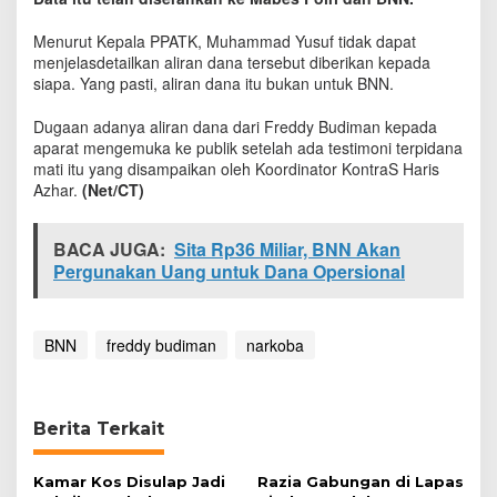
l
i
Menurut Kepala PPATK, Muhammad Yusuf tidak dapat
a
menjelasdetailkan aliran dana tersebut diberikan kepada
r
siapa. Yang pasti, aliran dana itu bukan untuk BNN.
B
o
Dugaan adanya aliran dana dari Freddy Budiman kepada
s
aparat mengemuka ke publik setelah ada testimoni terpidana
N
mati itu yang disampaikan oleh Koordinator KontraS Haris
a
Azhar.
(Net/CT)
r
k
o
BACA JUGA:
Sita Rp36 Miliar, BNN Akan
b
Pergunakan Uang untuk Dana Opersional
a
J
a
r
BNN
freddy budiman
narkoba
i
n
g
a
Berita Terkait
n
F
r
Kamar Kos Disulap Jadi
Razia Gabungan di Lapas
e