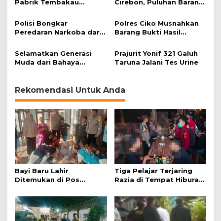
Pabrik Tembakau
Cirebon, Puluhan Barang
d
Sintetis
Terlarang Disita
d
y
Polisi Bongkar
Polres Ciko Musnahkan
D
Peredaran Narkoba dari
Barang Bukti Hasil
i
Kamar Kos
Operasi Penyakit
t
Masyarakat Lodaya 2023
Selamatkan Generasi
Prajurit Yonif 321 Galuh
e
Muda dari Bahaya
Taruna Jalani Tes Urine
m
Narkoba
u
k
Rekomendasi Untuk Anda
a
n
?
Bayi Baru Lahir
Tiga Pelajar Terjaring
Ditemukan di Pos
Razia di Tempat Hiburan
Kamling
Malam