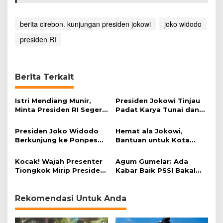
a
n
berita cirebon. kunjungan presiden jokowi
joko widodo
presiden RI
Berita Terkait
Istri Mendiang Munir,
Presiden Jokowi Tinjau
Minta Presiden RI Segera
Padat Karya Tunai dan
Umumkan Dokumen TPF
Bagikan Sertifikat Tanah
di Cirebon
Presiden Joko Widodo
Hemat ala Jokowi,
Berkunjung ke Ponpes
Bantuan untuk Kota
Kempek Kab. Cirebon
Cirebon pun Dipangkas
Kocak! Wajah Presenter
Agum Gumelar: Ada
Tiongkok Mirip Presiden
Kabar Baik PSSI Bakal
Joko Widodo
Diaktifkan Kembali
Rekomendasi Untuk Anda