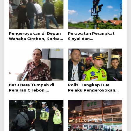
Pengeroyokan di Depan
Perawatan Perangkat
Wahaha Cirebon, Korban
Sinyal dan
Tunggu Kejelasan dari
Telekomunikasi Dukung
Polisi
Perjalanan Kereta Api
Batu Bara Tumpah di
Polisi Tangkap Dua
Perairan Cirebon,
Pelaku Pengeroyokan
Ancaman bagi Kerang
Pengunjung GTC Cirebon
Hijau