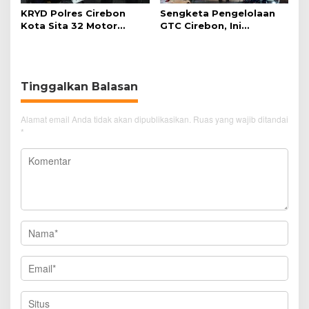
KRYD Polres Cirebon
Sengketa Pengelolaan
Kota Sita 32 Motor
GTC Cirebon, Ini
Knalpot Brong
Penjelasan Frans
Simanjuntak
Tinggalkan Balasan
Alamat email Anda tidak akan dipublikasikan.
Ruas yang wajib ditandai
*