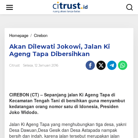
L
e
w
a
t
i
Homepage
/
Cirebon
A
k
k
e
Akan Dilewati Jokowi, Jalan Ki
a
k
n
o
Ageng Tapa Dibersihkan
D
n
i
t
Citrust
Selasa, 12 Januari 2016
l
e
e
n
w
a
t
CIREBON (CT) – Sepanjang jalan Ki Ageng Tapa di
i
Kecamatan Tengah Tani di bersihkan guna menyambut
J
kedatangan orang nomor satu di Idonesia, Presiden
o
Joko Widodo.
k
o
Jalan Ki Ageng Tapa yang menghubungkan tiga desa, yakni
w
i
Desa Dawuan,Desa Gesik dan Desa Astapada nampak
,
bersih dan indah, karena jalan tersebut merupakan jalan