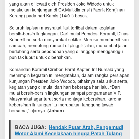
J
yang akan di lewati oleh Presiden Joko Widodo untuk
a
melakukan kunjungan di CV.Multidimensi (Pabrik Kerajinan
l
Kerang) pada hari Kamis (14/01) besok.
a
n
Seluruh lapisan masyrakat ikut terlibat dalam kegiatan
K
bersih-bersih lingkungan. Dari mulai Pemdes, Koramil, Dinas
i
Kebersihan serta masyarakat sekitar. Mereka membersihkan
A
sampah, memotong rumput di pinggir jalan, menambal jalan
g
berlubang serta pepohonan yang di anggap mengganggu
e
pun tak luput untuk dibersihkan.
n
g
Komandan Koramil Cirebon Barat Kapten Inf Nursaid yang
T
memimpin kegiatan ini mengatakan, dalam rangka persiapan
a
kunjungan Presiden Joko Widodo, pihaknya selalu ikut serta,
p
a
kegiatan yang di mulai dari hari beberapa hari lalu. “Dari
D
mulai bersih-bersih lingkungan sampai pengamanan VIP.
i
Masyarakat agar turut serta menjaga kebersihan, karena
b
kebersihan linkungan itu merupakan tanggung jawab
e
bersama,” ujarnya.
(Johan)
r
s
i
BACA JUGA:
Hendak Putar Arah, Pengemudi
h
Motor Alami Kecelakaan hingga Patah Tulang
k