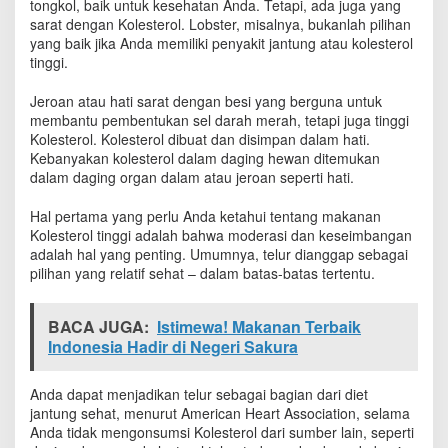
tongkol, baik untuk kesehatan Anda. Tetapi, ada juga yang
i
sarat dengan Kolesterol. Lobster, misalnya, bukanlah pilihan
A
yang baik jika Anda memiliki penyakit jantung atau kolesterol
n
tinggi.
d
a
Jeroan atau hati sarat dengan besi yang berguna untuk
membantu pembentukan sel darah merah, tetapi juga tinggi
Kolesterol. Kolesterol dibuat dan disimpan dalam hati.
Kebanyakan kolesterol dalam daging hewan ditemukan
dalam daging organ dalam atau jeroan seperti hati.
Hal pertama yang perlu Anda ketahui tentang makanan
Kolesterol tinggi adalah bahwa moderasi dan keseimbangan
adalah hal yang penting. Umumnya, telur dianggap sebagai
pilihan yang relatif sehat – dalam batas-batas tertentu.
BACA JUGA:
Istimewa! Makanan Terbaik
Indonesia Hadir di Negeri Sakura
Anda dapat menjadikan telur sebagai bagian dari diet
jantung sehat, menurut American Heart Association, selama
Anda tidak mengonsumsi Kolesterol dari sumber lain, seperti