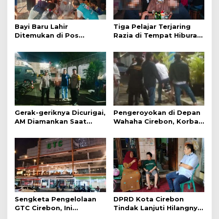
Bayi Baru Lahir
Tiga Pelajar Terjaring
Ditemukan di Pos
Razia di Tempat Hiburan
Kamling
Malam
Gerak-geriknya Dicurigai,
Pengeroyokan di Depan
AM Diamankan Saat
Wahaha Cirebon, Korban
Mengambil Kunci Motor
Tunggu Kejelasan dari
Polisi
Sengketa Pengelolaan
DPRD Kota Cirebon
GTC Cirebon, Ini
Tindak Lanjuti Hilangnya
Penjelasan Frans
Data Adminduk Warga