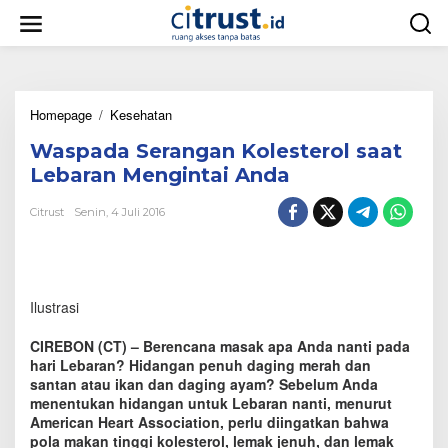
L
e
w
a
t
i
Homepage
/
Kesehatan
W
k
a
e
Waspada Serangan Kolesterol saat
s
k
p
o
Lebaran Mengintai Anda
a
n
d
t
Citrust
Senin, 4 Juli 2016
a
e
S
n
e
r
a
Ilustrasi
n
g
CIREBON (CT) – Berencana masak apa Anda nanti pada
a
hari Lebaran? Hidangan penuh daging merah dan
n
santan atau ikan dan daging ayam? Sebelum Anda
K
menentukan hidangan untuk Lebaran nanti, menurut
o
l
American Heart Association, perlu diingatkan bahwa
e
pola makan tinggi kolesterol, lemak jenuh, dan lemak