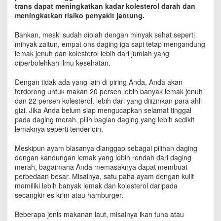
s
trans dapat meningkatkan kadar kolesterol darah dan
t
meningkatkan risiko penyakit jantung.
e
r
Bahkan, meski sudah diolah dengan minyak sehat seperti
o
minyak zaitun, empat ons daging iga sapi tetap mengandung
l
lemak jenuh dan kolesterol lebih dari jumlah yang
s
diperbolehkan ilmu kesehatan.
a
a
Dengan tidak ada yang lain di piring Anda, Anda akan
t
terdorong untuk makan 20 persen lebih banyak lemak jenuh
L
dan 22 persen kolesterol, lebih dari yang diiizinkan para ahli
e
gizi. Jika Anda belum siap mengucapkan selamat tinggal
b
pada daging merah, pilih bagian daging yang lebih sedikit
a
lemaknya seperti tenderloin.
r
a
n
Meskipun ayam biasanya dianggap sebagai pilihan daging
M
dengan kandungan lemak yang lebih rendah dari daging
e
merah, bagaimana Anda memasaknya dapat membuat
n
perbedaan besar. Misalnya, satu paha ayam dengan kulit
g
memiliki lebih banyak lemak dan kolesterol daripada
i
secangkir es krim atau hamburger.
n
t
Beberapa jenis makanan laut, misalnya ikan tuna atau
a