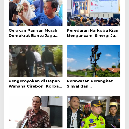
Gerakan Pangan Murah
Peredaran Narkoba Kian
Demokrat Bantu Jaga
Mengancam, Sinergi Jadi
Daya Beli Masyarakat
Kunci Pencegahan
Pengeroyokan di Depan
Perawatan Perangkat
Wahaha Cirebon, Korban
Sinyal dan
Tunggu Kejelasan dari
Telekomunikasi Dukung
Polisi
Perjalanan Kereta Api