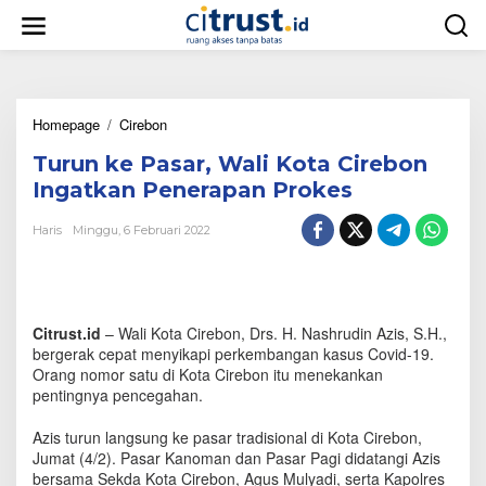
L
e
w
a
t
i
Homepage
/
Cirebon
T
k
u
e
Turun ke Pasar, Wali Kota Cirebon
r
k
u
o
Ingatkan Penerapan Prokes
n
n
k
t
Haris
Minggu, 6 Februari 2022
e
e
P
n
a
s
a
Citrust.id
– Wali Kota Cirebon, Drs. H. Nashrudin Azis, S.H.,
r
bergerak cepat menyikapi perkembangan kasus Covid-19.
,
Orang nomor satu di Kota Cirebon itu menekankan
W
pentingnya pencegahan.
a
l
Azis turun langsung ke pasar tradisional di Kota Cirebon,
i
K
Jumat (4/2). Pasar Kanoman dan Pasar Pagi didatangi Azis
o
bersama Sekda Kota Cirebon, Agus Mulyadi, serta Kapolres