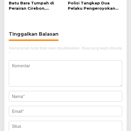
Batu Bara Tumpah di
Polisi Tangkap Dua
Perairan Cirebon,
Pelaku Pengeroyokan
Ancaman bagi Kerang
Pengunjung GTC Cirebon
Hijau
Tinggalkan Balasan
Alamat email Anda tidak akan dipublikasikan.
Ruas yang wajib ditandai
*