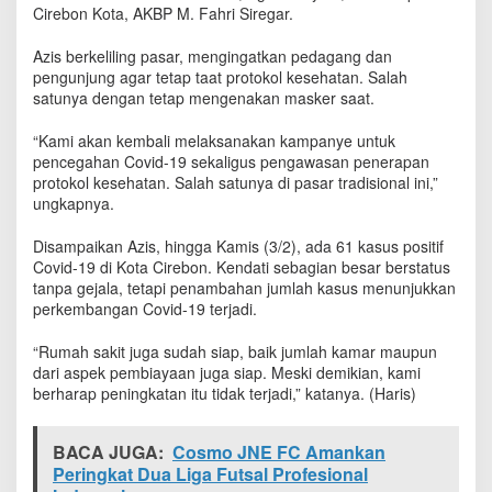
t
Cirebon Kota, AKBP M. Fahri Siregar.
a
C
Azis berkeliling pasar, mengingatkan pedagang dan
i
pengunjung agar tetap taat protokol kesehatan. Salah
r
satunya dengan tetap mengenakan masker saat.
e
b
“Kami akan kembali melaksanakan kampanye untuk
o
pencegahan Covid-19 sekaligus pengawasan penerapan
n
protokol kesehatan. Salah satunya di pasar tradisional ini,”
I
ungkapnya.
n
g
Disampaikan Azis, hingga Kamis (3/2), ada 61 kasus positif
a
Covid-19 di Kota Cirebon. Kendati sebagian besar berstatus
t
k
tanpa gejala, tetapi penambahan jumlah kasus menunjukkan
a
perkembangan Covid-19 terjadi.
n
P
“Rumah sakit juga sudah siap, baik jumlah kamar maupun
e
dari aspek pembiayaan juga siap. Meski demikian, kami
n
berharap peningkatan itu tidak terjadi,” katanya. (Haris)
e
r
a
BACA JUGA:
Cosmo JNE FC Amankan
p
Peringkat Dua Liga Futsal Profesional
a