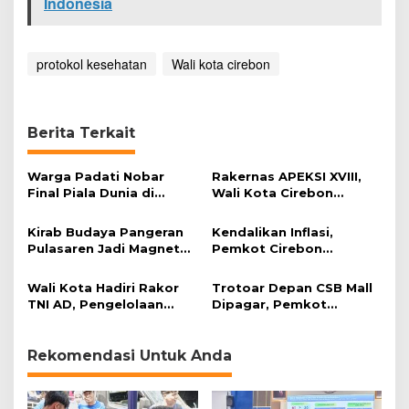
Indonesia
n
P
r
o
protokol kesehatan
Wali kota cirebon
k
e
s
Berita Terkait
Warga Padati Nobar
Rakernas APEKSI XVIII,
Final Piala Dunia di
Wali Kota Cirebon
Lapangan Kebumen
Perkuat Kolaborasi
Antarkota
Kirab Budaya Pangeran
Kendalikan Inflasi,
Pulasaren Jadi Magnet
Pemkot Cirebon
Wisata Kota Cirebon
Hadirkan Mobil Pangan
Keliling
Wali Kota Hadiri Rakor
Trotoar Depan CSB Mall
TNI AD, Pengelolaan
Dipagar, Pemkot
Sampah Jadi Sorotan
Tertibkan PKL dan Parkir
Liar
Rekomendasi Untuk Anda