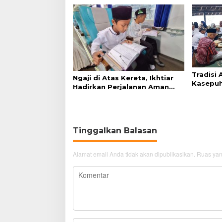
Tradisi
Ngaji di Atas Kereta, Ikhtiar
Kasepuh
Hadirkan Perjalanan Aman
Syukur 
dan Nyaman
Tinggalkan Balasan
Alamat email Anda tidak akan dipublikasikan.
Ruas yan