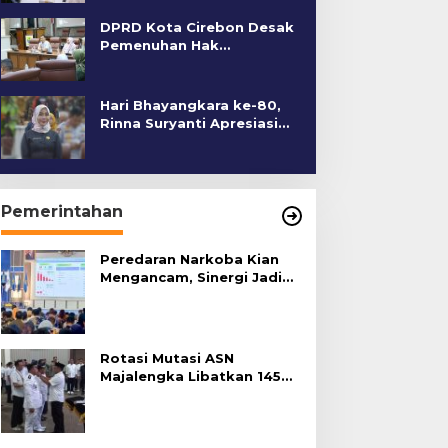
DPRD Kota Cirebon Desak
Pemenuhan Hak
Penyandang Disabilitas
Hari Bhayangkara ke-80,
Rinna Suryanti Apresiasi
Kinerja Polres Cirebon
Kota
Pemerintahan
Peredaran Narkoba Kian
Mengancam, Sinergi Jadi
Kunci Pencegahan
Rotasi Mutasi ASN
Majalengka Libatkan 145
Pejabat, Terapkan Sistem
Merit