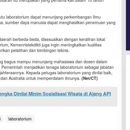
-besaran itu merupakan yang pertama kali dalam 10 tahun
utu laboratorium dapat menunjang perkembangan Ilmu
ga, sumber daya manusia dapat menghasilkan penemuan yang
aerah berbeda-beda, disesuaikan dengan kerafiran lokal
ium, Kemenristekdikti juga ingin meningkatkan kualitas
ikan pelatihan dan bimbingan teknis.
yang bagus mampu menunjang mahasiswa dan dosen dalam
k. Pemerintah menjadikan tenaga laboratorium sebagai jabatan
ahteraannya. Kepada petugas laboratorium yang dinilai baik,
a dan Australia untuk memperdalam ilmunya.
(Net/CT)
gka Dinilai Minim Sosialisasi Wisata di Ajang API
i
laboratorium