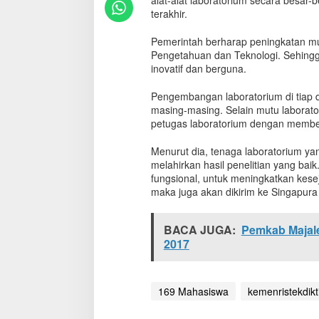
alat-alat laboratorium secara besar
t
terakhir.
o
r
Pemerintah berharap peningkatan m
i
Pengetahuan dan Teknologi. Sehing
u
inovatif dan berguna.
m
,
Pengembangan laboratorium di tiap d
K
masing-masing. Selain mutu laborator
e
m
petugas laboratorium dengan member
e
n
Menurut dia, tenaga laboratorium 
r
melahirkan hasil penelitian yang bai
i
fungsional, untuk meningkatkan kesej
s
maka juga akan dikirim ke Singapur
t
e
k
BACA JUGA:
Pemkab Majalen
d
2017
i
k
t
i
169 Mahasiswa
kemenristekdikt
S
i