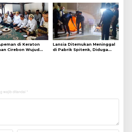
 Apeman di Keraton
Lansia Ditemukan Meninggal
an Cirebon Wujud
di Pabrik Spitenk, Diduga
dan Doa
Akibat Sakit
g wajib ditandai
*