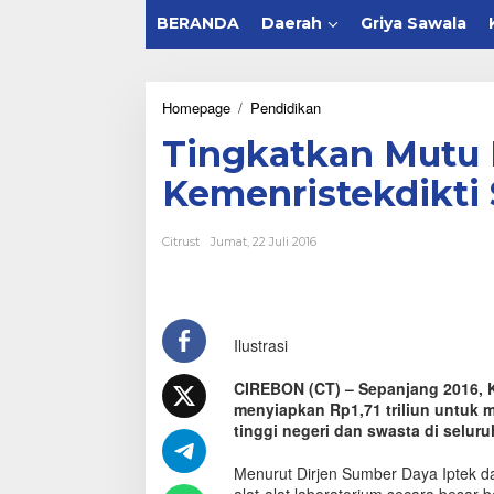
BERANDA
Daerah
Griya Sawala
Homepage
/
Pendidikan
T
i
Tingkatkan Mutu 
n
g
Kemenristekdikti 
k
a
t
Citrust
Jumat, 22 Juli 2016
k
a
n
M
u
Ilustrasi
t
u
L
CIREBON (CT) – Sepanjang 2016, K
a
menyiapkan Rp1,71 triliun untuk 
b
tinggi negeri dan swasta di seluru
o
r
Menurut Dirjen Sumber Daya Iptek dan
a