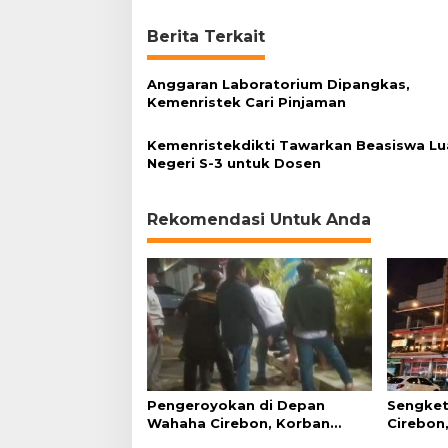
a
p
Berita Terkait
k
a
n
Anggaran Laboratorium Dipangkas,
R
Kemenristek Cari Pinjaman
p
1
Kemenristekdikti Tawarkan Beasiswa Lu
,
Negeri S-3 untuk Dosen
7
T
r
Rekomendasi Untuk Anda
i
l
i
u
n
Pengeroyokan di Depan
Sengket
Wahaha Cirebon, Korban
Cirebon,
Tunggu Kejelasan dari Polisi
Simanju