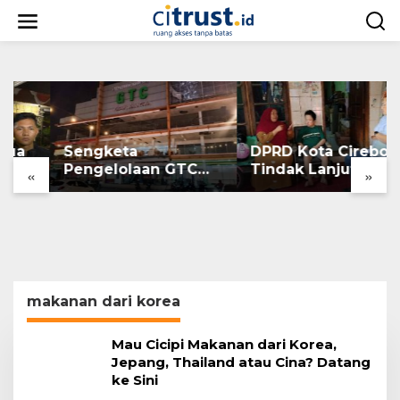
L
e
w
a
t
i
k
e
k
Sengketa
DPRD Kota Cirebon
o
n
Pengelolaan GTC
Tindak Lanjuti
«
»
t
Cirebon, Ini
Hilangnya Data
e
Penjelasan Frans
Adminduk Warga
n
Simanjuntak
Disabilitas
makanan dari korea
Mau Cicipi Makanan dari Korea,
Jepang, Thailand atau Cina? Datang
ke Sini