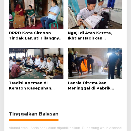
DPRD Kota Cirebon
Ngaji di Atas Kereta,
Tindak Lanjuti Hilangnya
Ikhtiar Hadirkan
Data Adminduk Warga
Perjalanan Aman dan
Disabilitas
Nyaman
Tradisi Apeman di
Lansia Ditemukan
Keraton Kasepuhan
Meninggal di Pabrik
Cirebon Wujud Syukur
Spitenk, Diduga Akibat
dan Doa
Sakit
Tinggalkan Balasan
Alamat email Anda tidak akan dipublikasikan.
Ruas yang wajib ditandai