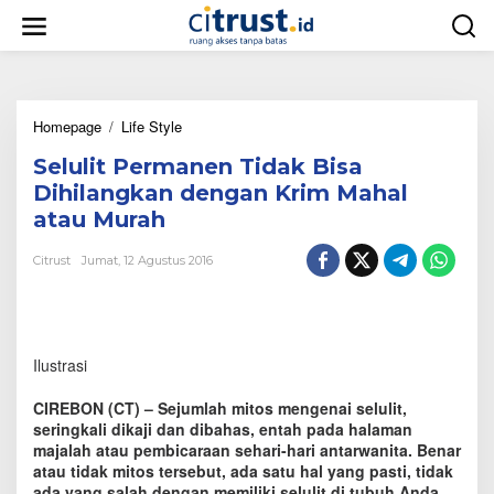
L
e
w
a
t
i
Homepage
/
Life Style
S
k
e
e
Selulit Permanen Tidak Bisa
l
k
u
o
Dihilangkan dengan Krim Mahal
l
n
atau Murah
i
t
t
e
Citrust
Jumat, 12 Agustus 2016
P
n
e
r
m
a
Ilustrasi
n
e
n
CIREBON (CT) – Sejumlah mitos mengenai selulit,
T
seringkali dikaji dan dibahas, entah pada halaman
i
majalah atau pembicaraan sehari-hari antarwanita. Benar
d
atau tidak mitos tersebut, ada satu hal yang pasti, tidak
a
ada yang salah dengan memiliki selulit di tubuh Anda.