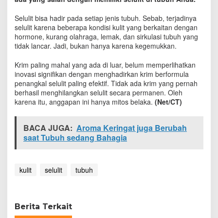
k
B
Selulit bisa hadir pada setiap jenis tubuh. Sebab, terjadinya
i
selulit karena beberapa kondisi kulit yang berkaitan dengan
s
hormone, kurang olahraga, lemak, dan sirkulasi tubuh yang
a
tidak lancar. Jadi, bukan hanya karena kegemukkan.
D
i
Krim paling mahal yang ada di luar, belum memperlihatkan
h
inovasi signifikan dengan menghadirkan krim berformula
i
penangkal selulit paling efektif. Tidak ada krim yang pernah
l
a
berhasil menghilangkan selulit secara permanen. Oleh
n
karena itu, anggapan ini hanya mitos belaka.
(Net/CT)
g
k
BACA JUGA:
Aroma Keringat juga Berubah
a
n
saat Tubuh sedang Bahagia
d
e
n
kulit
selulit
tubuh
g
a
n
K
r
Berita Terkait
i