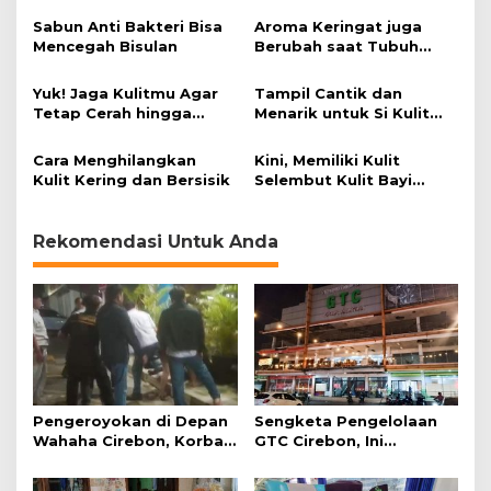
m
Sabun Anti Bakteri Bisa
Aroma Keringat juga
M
Mencegah Bisulan
Berubah saat Tubuh
a
sedang Bahagia
h
a
Yuk! Jaga Kulitmu Agar
Tampil Cantik dan
l
Tetap Cerah hingga
Menarik untuk Si Kulit
a
Lebaran
Gelap
t
Cara Menghilangkan
Kini, Memiliki Kulit
a
Kulit Kering dan Bersisik
Selembut Kulit Bayi
u
Bukan Lagi Mimpi
M
u
Rekomendasi Untuk Anda
r
a
h
Pengeroyokan di Depan
Sengketa Pengelolaan
Wahaha Cirebon, Korban
GTC Cirebon, Ini
Tunggu Kejelasan dari
Penjelasan Frans
Polisi
Simanjuntak