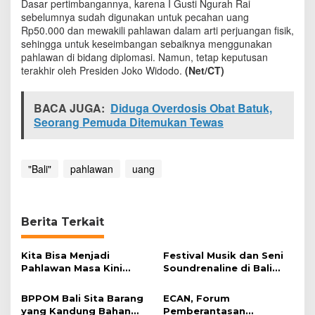
Dasar pertimbangannya, karena I Gusti Ngurah Rai
g
sebelumnya sudah digunakan untuk pecahan uang
B
Rp50.000 dan mewakili pahlawan dalam arti perjuangan fisik,
a
sehingga untuk keseimbangan sebaiknya menggunakan
r
pahlawan di bidang diplomasi. Namun, tetap keputusan
u
terakhir oleh Presiden Joko Widodo.
(Net/CT)
BACA JUGA:
Diduga Overdosis Obat Batuk,
Seorang Pemuda Ditemukan Tewas
"Bali"
pahlawan
uang
Berita Terkait
Kita Bisa Menjadi
Festival Musik dan Seni
Pahlawan Masa Kini
Soundrenaline di Bali
dengan Berkarya
Datangkan Musisi dari
Asia
BPPOM Bali Sita Barang
ECAN, Forum
yang Kandung Bahan
Pemberantasan