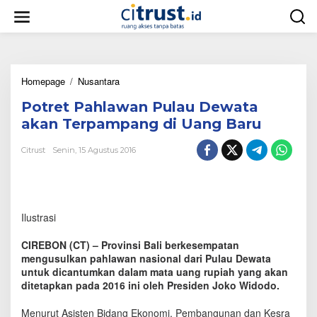
L
e
w
a
t
i
Homepage
/
Nusantara
P
k
o
e
Potret Pahlawan Pulau Dewata
t
k
r
o
akan Terpampang di Uang Baru
e
n
t
t
Citrust
Senin, 15 Agustus 2016
P
e
a
n
h
l
a
Ilustrasi
w
a
CIREBON (CT) – Provinsi Bali berkesempatan
n
mengusulkan pahlawan nasional dari Pulau Dewata
P
untuk dicantumkan dalam mata uang rupiah yang akan
u
ditetapkan pada 2016 ini oleh Presiden Joko Widodo.
l
a
u
Menurut Asisten Bidang Ekonomi, Pembangunan dan Kesra