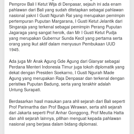
D
Pemprov Bali I Ketut Wija di Denpasar, sejauh ini ada enam
e
pahlawan dari Bali yang sudah ditetapkan sebagai pahlawan
w
nasional yakni I Gusti Ngurah Rai yang merupakan pemimpin
a
pertempuran Puputan Margarana, I Gusti Ketut Jelantik dari
t
Singaraja yang terkenal sebagai pemimpin Perang Puputan
a
Jagaraga yang sangat heroik, dan Mr I Gusti Ketut Pudja
a
yang merupakan Gubernur Sunda Kecil yang pertama serta
k
orang yang ikut aktif dalam menyusun Pembukaan UUD
a
1945.
n
T
Ada juga Mr Anak Agung Gde Agung dari Gianyar sebagai
e
Perdana Menteri Indonesia Timur juga tokoh diplomatik yang
r
dekat dengan Presiden Soekarno, I Gusti Ngurah Made
p
Agung yang merupakan Raja Denpasar dan terkenal dengan
a
m
peristiwa Puputan Badung, serta yang terakhir adalah
p
Untung Surapati.
a
n
Berdasarkan hasil masukan para ahli sejarah dari Bali seperti
g
Prof Parimartha dan Prof Bagus Wirawan, serta ahli sejarah
d
dari Jakarta seperti Prof Anhar Gonggong, Prof Meutia Hatta
i
dan ahli sejarah lainnya, pilihan menguat kepada pahlawan
U
nasional yang berjasa dalam bidang diplomasi.
a
n