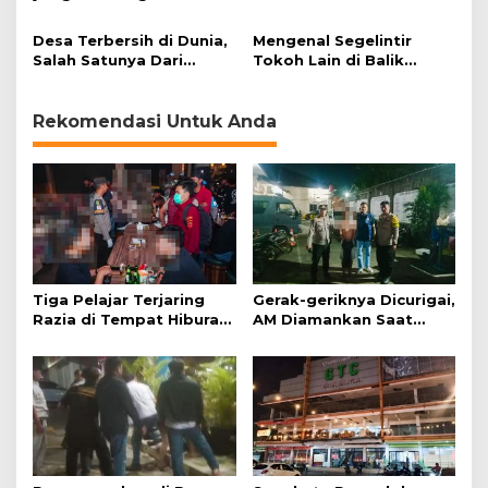
Berbahaya
Kejahatan Ekonomi
Adakan Pertemuan di
Desa Terbersih di Dunia,
Mengenal Segelintir
Bali
Salah Satunya Dari
Tokoh Lain di Balik
Indonesia dan Menjadi
Kemerdekaan Republik
Tujuan Wisatawan
Indonesia
Rekomendasi Untuk Anda
Tiga Pelajar Terjaring
Gerak-geriknya Dicurigai,
Razia di Tempat Hiburan
AM Diamankan Saat
Malam
Mengambil Kunci Motor