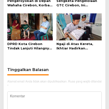
Pengeroyokan di Depan
Sengketa Pengelolaan
Wahaha Cirebon, Korban
GTC Cirebon, Ini
Tunggu Kejelasan dari
Penjelasan Frans
Polisi
Simanjuntak
DPRD Kota Cirebon
Ngaji di Atas Kereta,
Tindak Lanjuti Hilangnya
Ikhtiar Hadirkan
Data Adminduk Warga
Perjalanan Aman dan
Disabilitas
Nyaman
Tinggalkan Balasan
Alamat email Anda tidak akan dipublikasikan.
Ruas yang wajib ditandai
*