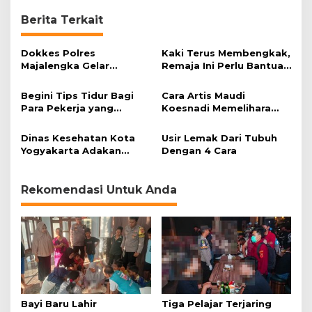
Berita Terkait
Dokkes Polres
Kaki Terus Membengkak,
Majalengka Gelar
Remaja Ini Perlu Bantuan
Pelayanan Pengobatan
Operasi
Gratis
Begini Tips Tidur Bagi
Cara Artis Maudi
Para Pekerja yang
Koesnadi Memelihara
Dilakukan Malam Hari
Kulit
Dinas Kesehatan Kota
Usir Lemak Dari Tubuh
Yogyakarta Adakan
Dengan 4 Cara
Lomba penilaian Bumil
Rekomendasi Untuk Anda
Bayi Baru Lahir
Tiga Pelajar Terjaring