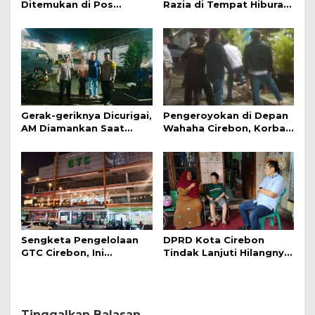
Ditemukan di Pos
Razia di Tempat Hiburan
Kamling
Malam
Gerak-geriknya Dicurigai,
Pengeroyokan di Depan
AM Diamankan Saat
Wahaha Cirebon, Korban
Mengambil Kunci Motor
Tunggu Kejelasan dari
Polisi
Sengketa Pengelolaan
DPRD Kota Cirebon
GTC Cirebon, Ini
Tindak Lanjuti Hilangnya
Penjelasan Frans
Data Adminduk Warga
Simanjuntak
Disabilitas
Tinggalkan Balasan