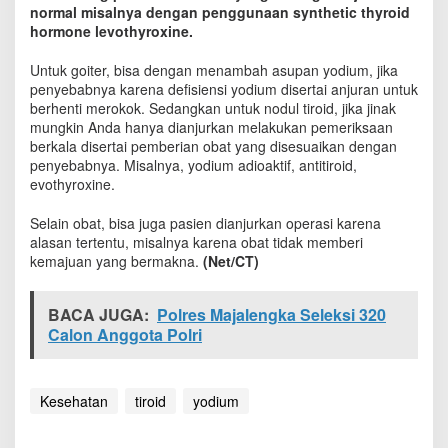
e
normal misalnya dengan penggunaan synthetic thyroid
r
hormone levothyroxine.
i
t
Untuk goiter, bisa dengan menambah asupan yodium, jika
a
penyebabnya karena defisiensi yodium disertai anjuran untuk
P
berhenti merokok. Sedangkan untuk nodul tiroid, jika jinak
e
mungkin Anda hanya dianjurkan melakukan pemeriksaan
n
berkala disertai pemberian obat yang disesuaikan dengan
y
penyebabnya. Misalnya, yodium adioaktif, antitiroid,
a
evothyroxine.
k
i
Selain obat, bisa juga pasien dianjurkan operasi karena
t
alasan tertentu, misalnya karena obat tidak memberi
T
kemajuan yang bermakna.
i
(Net/CT)
r
o
BACA JUGA:
Polres Majalengka Seleksi 320
i
Calon Anggota Polri
d
Kesehatan
tiroid
yodium