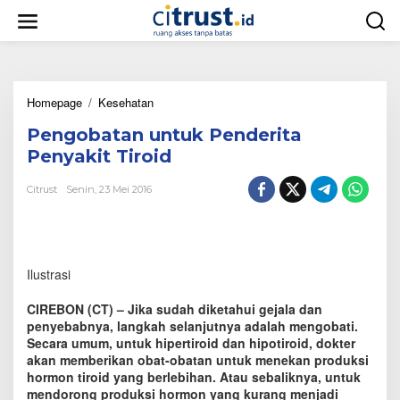
L
e
w
a
t
i
Homepage
/
Kesehatan
P
k
e
e
Pengobatan untuk Penderita
n
k
g
o
Penyakit Tiroid
o
n
b
t
Citrust
Senin, 23 Mei 2016
a
e
t
n
a
n
u
Ilustrasi
n
t
CIREBON (CT) – Jika sudah diketahui gejala dan
u
penyebabnya, langkah selanjutnya adalah mengobati.
k
Secara umum, untuk hipertiroid dan hipotiroid, dokter
P
akan memberikan obat-obatan untuk menekan produksi
e
n
hormon tiroid yang berlebihan. Atau sebaliknya, untuk
d
mendorong produksi hormon yang kurang menjadi