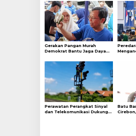
Gerakan Pangan Murah
Peredar
Demokrat Bantu Jaga Daya
Menganc
Beli Masyarakat
Kunci P
Perawatan Perangkat Sinyal
Batu Ba
dan Telekomunikasi Dukung
Cirebon
Perjalanan Kereta Api
Kerang 