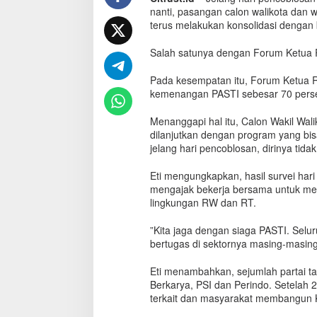
a
nanti, pasangan calon walikota dan w
n
terus melakukan konsolidasi dengan 
L
e
Salah satunya dengan Forum Ketua
m
a
Pada kesempatan itu, Forum Ketu
h
kemenangan PASTI sebesar 70 pers
w
u
Menanggapi hal itu, Calon Wakil Wa
n
dilanjutkan dengan program yang bi
g
jelang hari pencoblosan, dirinya tida
k
u
Eti mengungkapkan, hasil survei hari
k
mengajak bekerja bersama untuk men
lingkungan RW dan RT.
”Kita jaga dengan siaga PASTI. Selu
bertugas di sektornya masing-masing
Eti menambahkan, sejumlah partai t
Berkarya, PSI dan Perindo. Setelah 2
terkait dan masyarakat membangun 