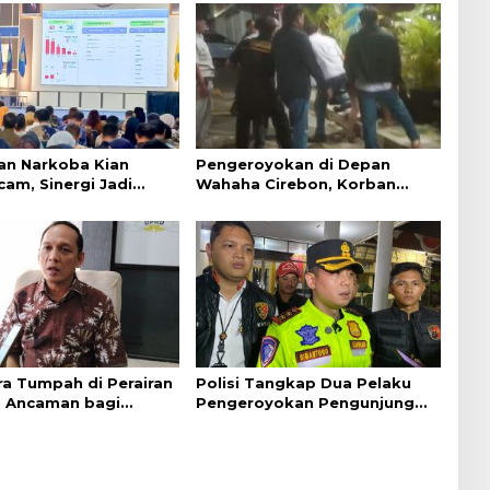
an Narkoba Kian
Pengeroyokan di Depan
am, Sinergi Jadi
Wahaha Cirebon, Korban
encegahan
Tunggu Kejelasan dari Polisi
ra Tumpah di Perairan
Polisi Tangkap Dua Pelaku
, Ancaman bagi
Pengeroyokan Pengunjung
Hijau
GTC Cirebon