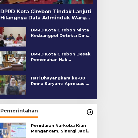
DPRD Kota Cirebon Tindak Lanjuti
Hilangnya Data Adminduk Warga
Disabilitas
DPRD Kota Cirebon Minta
Kesbangpol Deteksi Dini
Kerawanan Sosial
DPRD Kota Cirebon Desak
Pemenuhan Hak
Penyandang Disabilitas
Hari Bhayangkara ke-80,
Rinna Suryanti Apresiasi
Kinerja Polres Cirebon
Kota
Pemerintahan
Peredaran Narkoba Kian
Mengancam, Sinergi Jadi
Kunci Pencegahan