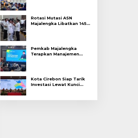
Rotasi Mutasi ASN
Majalengka Libatkan 145
Pejabat, Terapkan Sistem
Merit
Pemkab Majalengka
Terapkan Manajemen
Talenta untuk Promosi
ASN
Kota Cirebon Siap Tarik
Investasi Lewat Kunci
Bersama Summit 2026