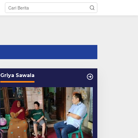
tutup
Griya Sawala