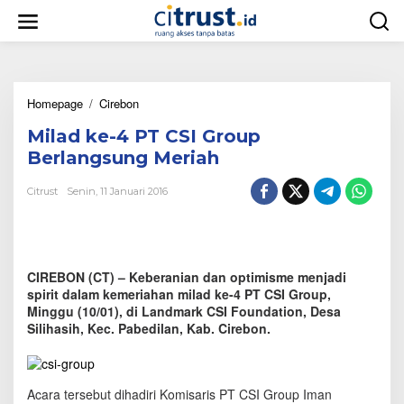
L
e
w
a
t
i
Homepage
/
Cirebon
M
k
i
e
Milad ke-4 PT CSI Group
l
k
a
o
Berlangsung Meriah
d
n
k
t
Citrust
Senin, 11 Januari 2016
e
e
-
n
4
P
T
CIREBON (CT) – Keberanian dan optimisme menjadi
C
spirit dalam kemeriahan milad ke-4 PT CSI Group,
S
Minggu (10/01), di Landmark CSI Foundation, Desa
I
Silihasih, Kec. Pabedilan, Kab. Cirebon.
G
r
o
u
Acara tersebut dihadiri Komisaris PT CSI Group Iman
p