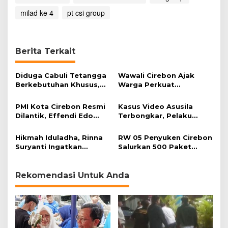
milad ke 4
pt csi group
Berita Terkait
Diduga Cabuli Tetangga
Wawali Cirebon Ajak
Berkebutuhan Khusus,
Warga Perkuat
HDA Diamankan Polisi
Keimanan pada
Momentum Harjad ke-
PMI Kota Cirebon Resmi
Kasus Video Asusila
599
Dilantik, Effendi Edo
Terbongkar, Pelaku
Soroti Kesiapsiagaan
Ditangkap Usai Cari
Bencana
Korban Baru
Hikmah Iduladha, Rinna
RW 05 Penyuken Cirebon
Suryanti Ingatkan
Salurkan 500 Paket
Pentingnya Empati dan
Daging Kurban
Gotong Royong
Rekomendasi Untuk Anda