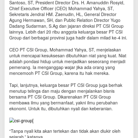
Santoso, ST, President Director Drs. H. Amanuddin Rosyid,
B
Chief Executive Officer (CEO) Mohammad Yahya, ST,
e
r
Sekretaris Jendral HM. Zaenudin, HL, General Director
l
Agung Hermawan, SH, dan Public Relation Director Yugo
a
Dadang Sudarman, S.Ag dan jajaran direksi PT CSI Group
n
lainnya. Lebih dari 20 ribu anggota keluarga besar PT CSI
g
Group dari berbagai provinsi juga hadir dalam milad ke-4 ini.
s
u
CEO PT CSI Group, Mohammad Yahya, ST, menjelaskan
n
untuk mencapai kesuksesan dibutuhkan niat yang kuat. Niat
g
adalah pondasi hidup untuk menjadikan seseorang menjadi
M
pemenang. Ia menganggap wajar jika ada orang yang
e
mencemooh PT CSI Group, karena itu hak mereka.
r
i
Tapi, lanjutnya, keluarga besar PT CSI Group juga berhak
a
menutup telinga dan maju dengan menjalankan bisnis
h
bersama PT CSI Group. Dikarenakan PT CSI Group
membawa ilmu yang bermanfaat, yakni ilmu perubahan
ekonomi. Untuk itu, dibutuhkan nyali dan keberanian.
“Tanpa nyali kita akan tertekan dan tidak akan diukir oleh
sejarah,” katanya.