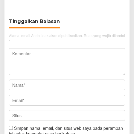
Pengunjung GTC Cirebon
Knalpot Brong
Tinggalkan Balasan
Alamat email Anda tidak akan dipublikasikan.
Ruas yang wajib ditandai
*
Simpan nama, email, dan situs web saya pada peramban
ini untuk komentar saya berikutnya.