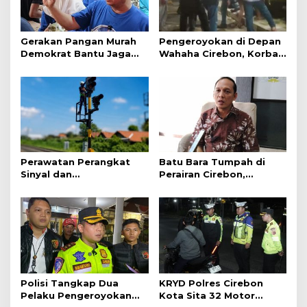
Gerakan Pangan Murah
Pengeroyokan di Depan
Demokrat Bantu Jaga
Wahaha Cirebon, Korban
Daya Beli Masyarakat
Tunggu Kejelasan dari
Polisi
Perawatan Perangkat
Batu Bara Tumpah di
Sinyal dan
Perairan Cirebon,
Telekomunikasi Dukung
Ancaman bagi Kerang
Perjalanan Kereta Api
Hijau
Polisi Tangkap Dua
KRYD Polres Cirebon
Pelaku Pengeroyokan
Kota Sita 32 Motor