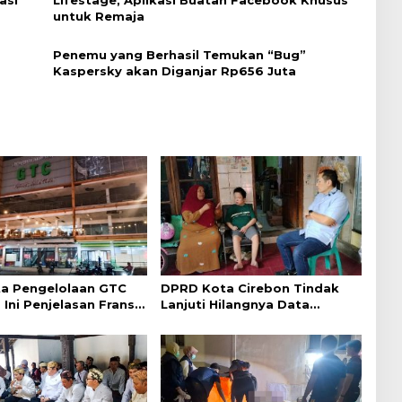
asi
Lifestage, Aplikasi Buatan Facebook Khusus
untuk Remaja
Penemu yang Berhasil Temukan “Bug”
Kaspersky akan Diganjar Rp656 Juta
a Pengelolaan GTC
DPRD Kota Cirebon Tindak
 Ini Penjelasan Frans
Lanjuti Hilangnya Data
ntak
Adminduk Warga Disabilitas