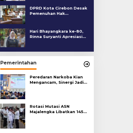
DPRD Kota Cirebon Desak
Pemenuhan Hak
Penyandang Disabilitas
Hari Bhayangkara ke-80,
Rinna Suryanti Apresiasi
Kinerja Polres Cirebon
Kota
Pemerintahan
Peredaran Narkoba Kian
Mengancam, Sinergi Jadi
Kunci Pencegahan
Rotasi Mutasi ASN
Majalengka Libatkan 145
Pejabat, Terapkan Sistem
Merit