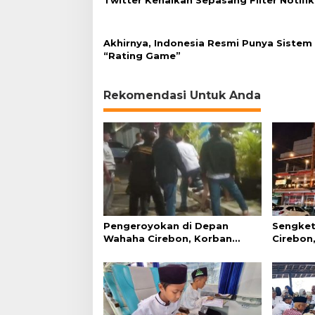
Twitter Kenalkan Sepasang Filter Notifik
Akhirnya, Indonesia Resmi Punya Sistem
“Rating Game”
Rekomendasi Untuk Anda
Pengeroyokan di Depan
Sengket
Wahaha Cirebon, Korban
Cirebon,
Tunggu Kejelasan dari Polisi
Simanju