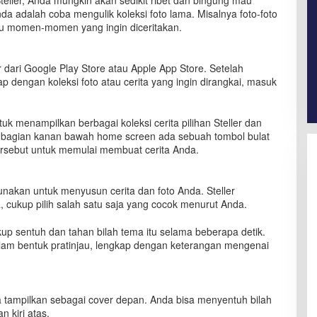
teller, Anda mungkin akan sedikit ribet dan bingung mau
 adalah coba mengulik koleksi foto lama. Misalnya foto-foto
au momen-momen yang ingin diceritakan.
 dari Google Play Store atau Apple App Store. Setelah
 dengan koleksi foto atau cerita yang ingin dirangkai, masuk
k menampilkan berbagai koleksi cerita pilihan Steller dan
a bagian kanan bawah home screen ada sebuah tombol bulat
ersebut untuk memulai membuat cerita Anda.
unakan untuk menyusun cerita dan foto Anda. Steller
 cukup pilih salah satu saja yang cocok menurut Anda.
ukup sentuh dan tahan bilah tema itu selama beberapa detik.
lam bentuk pratinjau, lengkap dengan keterangan mengenai
da tampilkan sebagai cover depan. Anda bisa menyentuh bilah
 kiri atas.