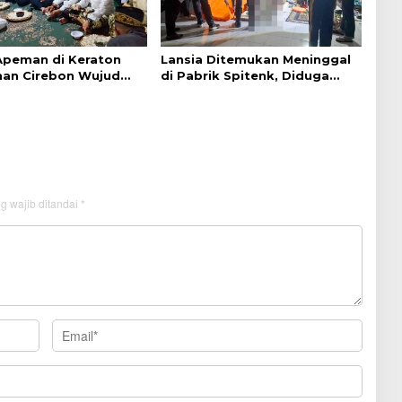
 Apeman di Keraton
Lansia Ditemukan Meninggal
an Cirebon Wujud
di Pabrik Spitenk, Diduga
dan Doa
Akibat Sakit
g wajib ditandai
*