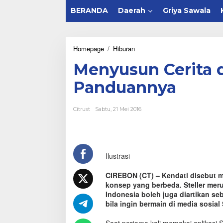
BERANDA
Daerah
Griya Sawala
Homepage
/
Hiburan
M
e
Menyusun Cerita di
n
y
Panduannya
u
s
u
Citrust
Sabtu, 21 Mei 2016
n
C
e
r
i
Ilustrasi
t
a
d
CIREBON (CT) – Kendati disebut m
i
konsep yang berbeda. Steller meru
S
Indonesia boleh juga diartikan s
t
bila ingin bermain di media sosial
e
l