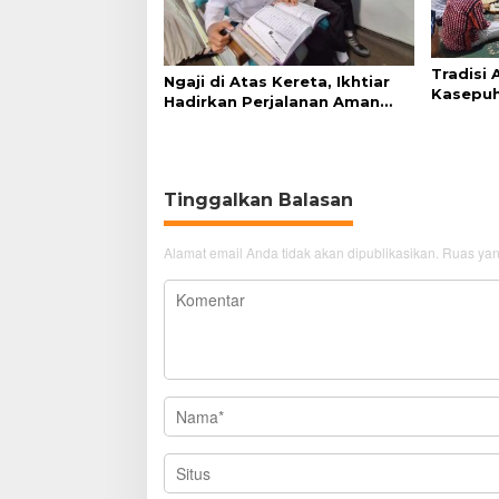
Tradisi
Ngaji di Atas Kereta, Ikhtiar
Kasepuh
Hadirkan Perjalanan Aman
Syukur 
dan Nyaman
Tinggalkan Balasan
Alamat email Anda tidak akan dipublikasikan.
Ruas yan