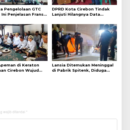
a Pengelolaan GTC
DPRD Kota Cirebon Tindak
 Ini Penjelasan Frans
Lanjuti Hilangnya Data
ntak
Adminduk Warga Disabilitas
 Apeman di Keraton
Lansia Ditemukan Meninggal
an Cirebon Wujud
di Pabrik Spitenk, Diduga
dan Doa
Akibat Sakit
g wajib ditandai
*