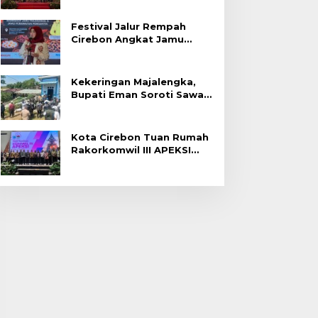
Festival Jalur Rempah
Cirebon Angkat Jamu
Tradisional
Kekeringan Majalengka,
Bupati Eman Soroti Sawah
Gagal Panen di Jatitujuh
Kota Cirebon Tuan Rumah
Rakorkomwil III APEKSI
2027