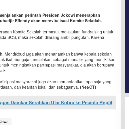
 menjalankan perintah Presiden Jokowi menerapkan
hadjir Effendy akan merevitalisasi Komite Sekolah.
peranan Komite Sekolah termasuk melakukan fundraising untuk
au ada BOS, maka sekolah dilarang ambil pungutan. Karena
.
ah, Mendikbud juga akan menanamkan bahwa kepala sekolah
idak ikut mengajar, melainkan sebagai manajer yang memikirkan
tuk meningkatkan partisipasi masyarakat, dia akan berupaya
aik.
artisipasi masyarakat juga akan memanfaatkan apa saja yang
rdasan, dan kearifan lokal, dan sebagainya.
(Net/CT)
tugas Damkar Serahkan Ular Kobra ke Pecinta Reptil
Siswa