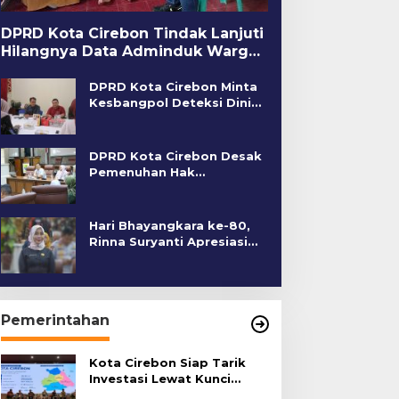
DPRD Kota Cirebon Tindak Lanjuti
Hilangnya Data Adminduk Warga
Disabilitas
DPRD Kota Cirebon Minta
Kesbangpol Deteksi Dini
Kerawanan Sosial
DPRD Kota Cirebon Desak
Pemenuhan Hak
Penyandang Disabilitas
Hari Bhayangkara ke-80,
Rinna Suryanti Apresiasi
Kinerja Polres Cirebon
Kota
Pemerintahan
Kota Cirebon Siap Tarik
Investasi Lewat Kunci
Bersama Summit 2026