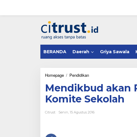
L
e
w
a
tutup
t
i
k
e
k
BERANDA
Daerah
Griya Sawala
o
n
t
e
n
Homepage
/
Pendidikan
M
e
Mendikbud akan R
n
d
Komite Sekolah
i
k
b
Citrust
Senin, 15 Agustus 2016
u
d
a
k
a