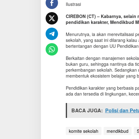
Ilustrasi
n
R
e
CIREBON (CT) – Kabarnya, selain
v
pendidikan karakter, Mendikbud Mu
i
t
Menurutnya, ia akan merevitalisasi 
a
sekolah, yang saat ini dilarang kal
l
bertentangan dengan UU Pendidikan
i
s
Berkaitan dengan manajemen sekol
a
bukan guru, sehingga nantinya dia t
s
perkembangan sekolah. Sedangkan un
i
membentuk ekosistem belajar yang b
P
e
Pendidikan karakter yang berbasis p
r
ada dan tersedia di lingkungan, kece
a
n
a
BACA JUGA:
Polisi dan Pe
n
K
o
m
komite sekolah
mendikbud
i
t