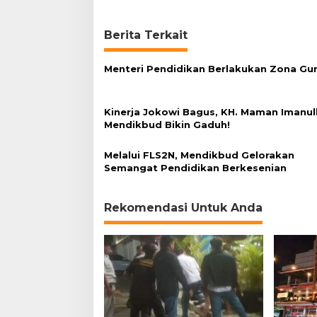
e
S
Berita Terkait
e
k
o
Menteri Pendidikan Berlakukan Zona Gu
l
a
h
Kinerja Jokowi Bagus, KH. Maman Imanul
Mendikbud Bikin Gaduh!
Melalui FLS2N, Mendikbud Gelorakan
Semangat Pendidikan Berkesenian
Rekomendasi Untuk Anda