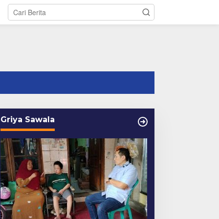
tutup
Griya Sawala