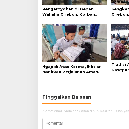
Pengeroyokan di Depan
Sengket
Wahaha Cirebon, Korban
Cirebon,
Tunggu Kejelasan dari Polisi
Simanju
Tradisi
Ngaji di Atas Kereta, Ikhtiar
Kasepuh
Hadirkan Perjalanan Aman
Syukur 
dan Nyaman
Tinggalkan Balasan
Alamat email Anda tidak akan dipublikasikan.
Ruas yan