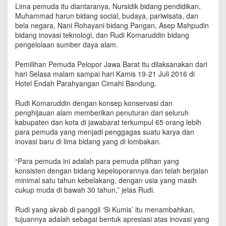
n
Lima pemuda itu diantaranya, Nursidik bidang pendidikan,
i
Muhammad harun bidang social, budaya, pariwisata, dan
n
bela negara, Nani Rohayani bidang Pangan, Asep Mahpudin
g
bidang inovasi teknologi, dan Rudi Komaruddin bidang
a
pengelolaan sumber daya alam.
n
B
Pemilihan Pemuda Pelopor Jawa Barat itu dilaksanakan dari
e
hari Selasa malam sampai hari Kamis 19-21 Juli 2016 di
r
Hotel Endah Parahyangan Cimahi Bandung.
s
a
Rudi Komaruddin dengan konsep konservasi dan
i
penghijauan alam memberikan penuturan dari seluruh
n
kabupaten dan kota di jawabarat terkumpul 65 orang lebih
g
para pemuda yang menjadi penggagas suatu karya dan
d
i
inovasi baru di lima bidang yang di lombakan.
T
i
“Para pemuda ini adalah para pemuda pilihan yang
n
konsisten dengan bidang kepeloporannya dan telah berjalan
g
minimal satu tahun kebelakang, dengan usia yang masih
k
cukup muda di bawah 30 tahun,” jelas Rudi.
a
t
Rudi yang akrab di panggil ‘Si Kumis’ itu menambahkan,
P
tujuannya adalah sebagai bentuk apresiasi atas inovasi yang
r