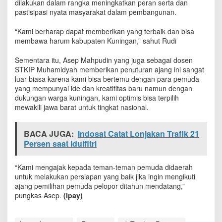
dilakukan dalam rangka meningkatkan peran serta dan
o
pastisipasi nyata masyarakat dalam pembangunan.
v
i
“Kami berharap dapat memberikan yang terbaik dan bisa
n
membawa harum kabupaten Kuningan,” sahut Rudi
s
i
Sementara itu, Asep Mahpudin yang juga sebagai dosen
STKIP Muhamidyah memberikan penuturan ajang ini sangat
luar biasa karena kami bisa bertemu dengan para pemuda
yang mempunyai ide dan kreatifitas baru namun dengan
dukungan warga kuningan, kami optimis bisa terpilih
mewakili jawa barat untuk tingkat nasional.
BACA JUGA:
Indosat Catat Lonjakan Trafik 21
Persen saat Idulfitri
“Kami mengajak kepada teman-teman pemuda didaerah
untuk melakukan persiapan yang baik jika ingin mengikuti
ajang pemilihan pemuda pelopor ditahun mendatang,”
pungkas Asep.
(Ipay)