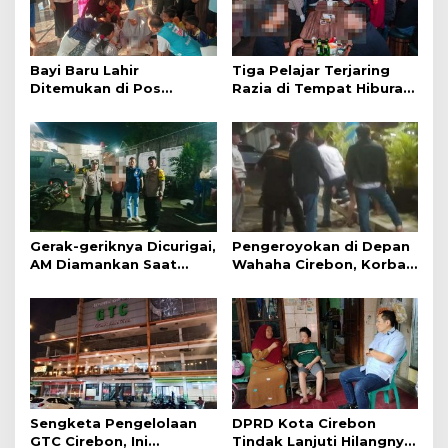
Bayi Baru Lahir
Tiga Pelajar Terjaring
Ditemukan di Pos
Razia di Tempat Hiburan
Kamling
Malam
Gerak-geriknya Dicurigai,
Pengeroyokan di Depan
AM Diamankan Saat
Wahaha Cirebon, Korban
Mengambil Kunci Motor
Tunggu Kejelasan dari
Polisi
Sengketa Pengelolaan
DPRD Kota Cirebon
GTC Cirebon, Ini
Tindak Lanjuti Hilangnya