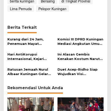
berita kuningan
Bersaing
di Tingkat Provinsi
Lima Pemuda
Pelopor Kuningan
Berita Terkait
Kurang dari 24 Jam,
Komisi III DPRD Kuningan
Penemuan Mayat
Mediasi Angkutan Umum
Kembali Terjadi di
dan Online
Kuningan
Hari AntiKorupsi
Ini Alasan Gembis
Internasional, Kejari
Kenakan Kostum Naruto
Kuningan Mesra dengan
Saat Berjualan Mi Ramen
Ormas dan LSM
Ratusan Jemaah Nurul
Duet Acep-Ridho Siap
Albaar Kuningan Gelar
Wujudkan Visi
Maulid Nabi Muhammad
Kabupaten Kuningan
Rekomendasi Untuk Anda