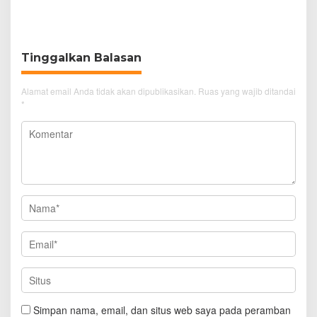
Penjelasan Frans
Data Adminduk Warga
Simanjuntak
Disabilitas
Tinggalkan Balasan
Alamat email Anda tidak akan dipublikasikan.
Ruas yang wajib ditandai
*
Simpan nama, email, dan situs web saya pada peramban