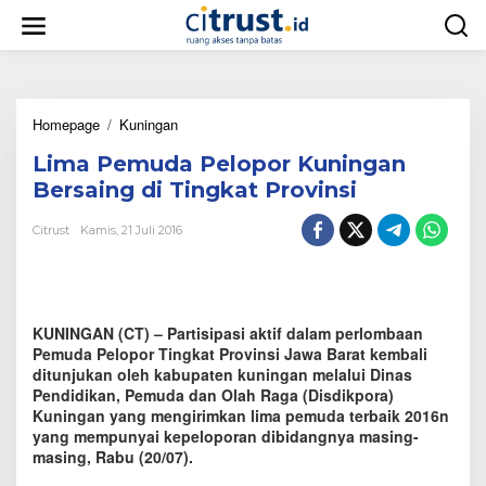
L
e
w
a
t
i
Homepage
/
Kuningan
L
k
i
e
Lima Pemuda Pelopor Kuningan
m
k
a
o
Bersaing di Tingkat Provinsi
P
n
e
t
Citrust
Kamis, 21 Juli 2016
m
e
u
n
d
a
P
KUNINGAN (CT) – Partisipasi aktif dalam perlombaan
e
Pemuda Pelopor Tingkat Provinsi Jawa Barat kembali
l
ditunjukan oleh kabupaten kuningan melalui Dinas
o
Pendidikan, Pemuda dan Olah Raga (Disdikpora)
p
Kuningan yang mengirimkan lima pemuda terbaik 2016n
o
yang mempunyai kepeloporan dibidangnya masing-
r
masing, Rabu (20/07).
K
u