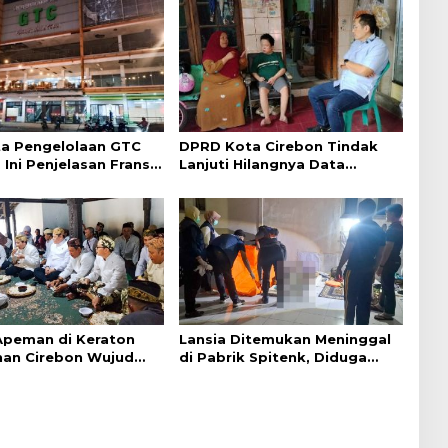
a Pengelolaan GTC
DPRD Kota Cirebon Tindak
 Ini Penjelasan Frans
Lanjuti Hilangnya Data
ntak
Adminduk Warga Disabilitas
 Apeman di Keraton
Lansia Ditemukan Meninggal
an Cirebon Wujud
di Pabrik Spitenk, Diduga
dan Doa
Akibat Sakit