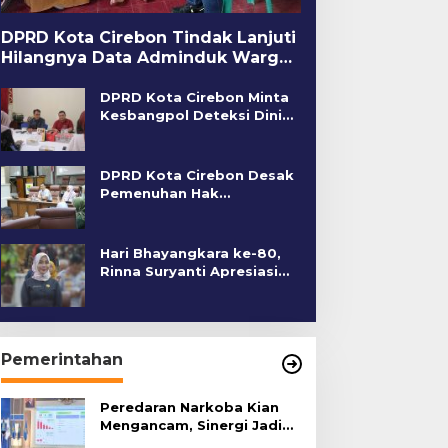
DPRD Kota Cirebon Tindak Lanjuti
Hilangnya Data Adminduk Warga
Disabilitas
DPRD Kota Cirebon Minta
Kesbangpol Deteksi Dini
Kerawanan Sosial
DPRD Kota Cirebon Desak
Pemenuhan Hak
Penyandang Disabilitas
Hari Bhayangkara ke-80,
Rinna Suryanti Apresiasi
Kinerja Polres Cirebon
Kota
Pemerintahan
Peredaran Narkoba Kian
Mengancam, Sinergi Jadi
Kunci Pencegahan