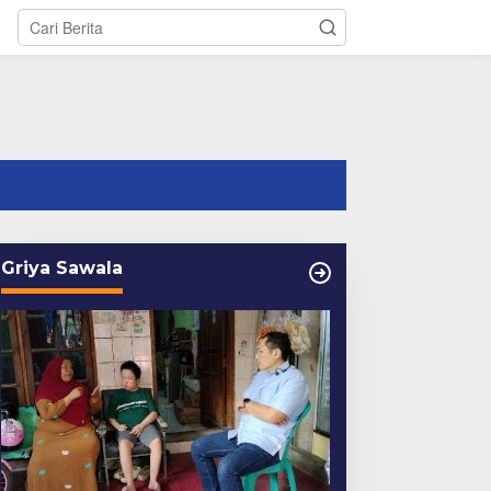
tutup
Griya Sawala