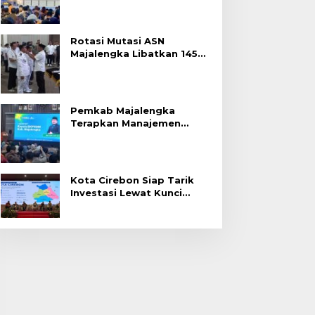
Rotasi Mutasi ASN
Majalengka Libatkan 145
Pejabat, Terapkan Sistem
Merit
Pemkab Majalengka
Terapkan Manajemen
Talenta untuk Promosi
ASN
Kota Cirebon Siap Tarik
Investasi Lewat Kunci
Bersama Summit 2026