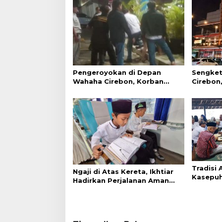
Pengeroyokan di Depan
Sengket
Wahaha Cirebon, Korban
Cirebon,
Tunggu Kejelasan dari Polisi
Simanju
Tradisi
Ngaji di Atas Kereta, Ikhtiar
Kasepuh
Hadirkan Perjalanan Aman
Syukur 
dan Nyaman