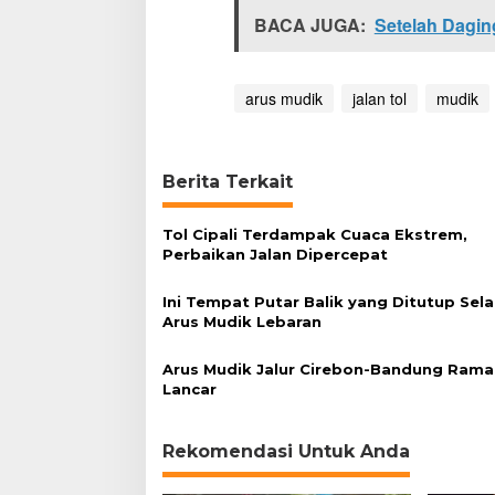
u
BACA JUGA:
Setelah Dagin
d
i
k
d
arus mudik
jalan tol
mudik
i
R
u
a
Berita Terkait
s
T
Tol Cipali Terdampak Cuaca Ekstrem,
o
Perbaikan Jalan Dipercepat
l
Ini Tempat Putar Balik yang Ditutup Sel
Arus Mudik Lebaran
Arus Mudik Jalur Cirebon-Bandung Rama
Lancar
Rekomendasi Untuk Anda