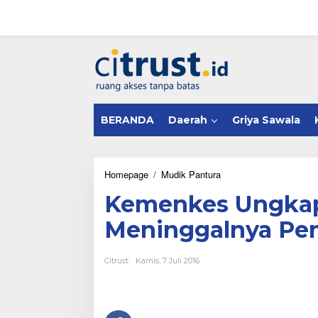
L
e
w
a
tutup
t
i
k
e
k
BERANDA
Daerah
Griya Sawala
o
n
t
e
n
Homepage
/
Mudik Pantura
K
e
Kemenkes Ungka
m
e
Meninggalnya Pem
n
k
e
Citrust
Kamis, 7 Juli 2016
s
U
n
g
k