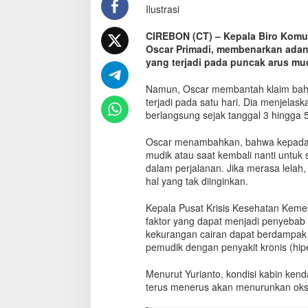
Ilustrasi
a
p
P
CIREBON (CT) – Kepala Biro Komu
e
Oscar Primadi, membenarkan adany
n
yang terjadi pada puncak arus mudi
y
e
Namun, Oscar membantah klaim bahw
b
terjadi pada satu hari. Dia menjela
a
berlangsung sejak tanggal 3 hingga 5
b
M
Oscar menambahkan, bahwa kepada mas
e
mudik atau saat kembali nanti untu
n
dalam perjalanan. Jika merasa lelah, d
i
hal yang tak diinginkan.
n
g
Kepala Pusat Krisis Kesehatan Kem
g
a
faktor yang dapat menjadi penyebab
l
kekurangan cairan dapat berdampak f
n
pemudik dengan penyakit kronis (hipe
y
a
Menurut Yurianto, kondisi kabin kend
P
terus menerus akan menurunkan oks
e
m