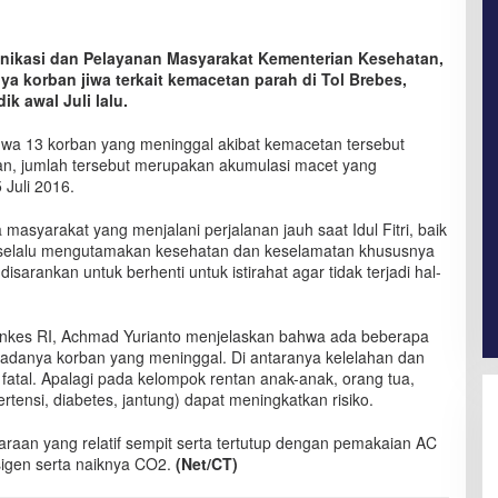
nikasi dan Pelayanan Masyarakat Kementerian Kesehatan,
a korban jiwa terkait kemacetan parah di Tol Brebes,
k awal Juli lalu.
a 13 korban yang meninggal akibat kemacetan tersebut
skan, jumlah tersebut merupakan akumulasi macet yang
 Juli 2016.
yarakat yang menjalani perjalanan jauh saat Idul Fitri, baik
k selalu mengutamakan kesehatan dan keselamatan khususnya
isarankan untuk berhenti untuk istirahat agar tidak terjadi hal-
enkes RI, Achmad Yurianto menjelaskan bahwa ada beberapa
 adanya korban yang meninggal. Di antaranya kelelahan dan
atal. Apalagi pada kelompok rentan anak-anak, orang tua,
rtensi, diabetes, jantung) dapat meningkatkan risiko.
araan yang relatif sempit serta tertutup dengan pemakaian AC
igen serta naiknya CO2.
(Net/CT)