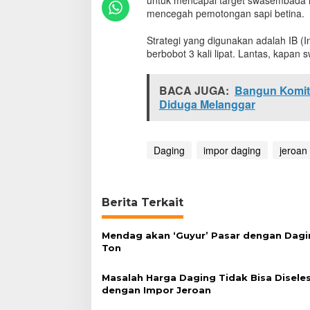
untuk mencapai target swasembada i
a
mencegah pemotongan sapi betina.
s
e
Strategi yang digunakan adalah IB (I
m
berbobot 3 kali lipat. Lantas, kapan
b
a
d
BACA JUGA:
Bangun Komitm
a
Diduga Melanggar
D
a
g
i
Daging
impor daging
jeroan
n
g
S
a
Berita Terkait
p
i
?
Mendag akan ‘Guyur’ Pasar dengan Dagi
Ton
Masalah Harga Daging Tidak Bisa Disele
dengan Impor Jeroan