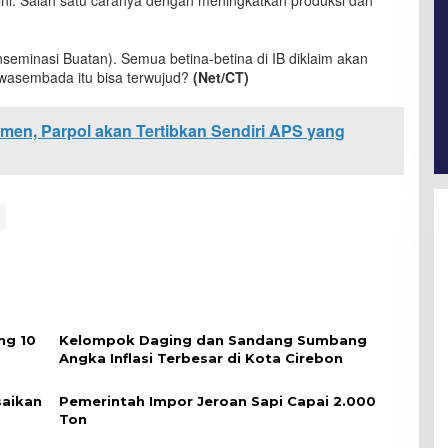
ni. Salah satu caranya dengan meningkatkan produksi dan
nseminasi Buatan). Semua betina-betina di IB diklaim akan
 swasembada itu bisa terwujud?
(Net/CT)
en, Parpol akan Tertibkan Sendiri APS yang
ng 10
Kelompok Daging dan Sandang Sumbang
Angka Inflasi Terbesar di Kota Cirebon
saikan
Pemerintah Impor Jeroan Sapi Capai 2.000
Ton