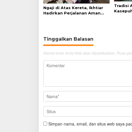
Tradisi
Ngaji di Atas Kereta, Ikhtiar
Kasepuh
Hadirkan Perjalanan Aman
Syukur 
dan Nyaman
Tinggalkan Balasan
Alamat email Anda tidak akan dipublikasikan.
Ruas yan
Simpan nama, email, dan situs web saya pad