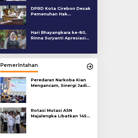
DPRD Kota Cirebon Desak
Pemenuhan Hak
Penyandang Disabilitas
Hari Bhayangkara ke-80,
Rinna Suryanti Apresiasi
Kinerja Polres Cirebon
Kota
Pemerintahan
Peredaran Narkoba Kian
Mengancam, Sinergi Jadi
Kunci Pencegahan
Rotasi Mutasi ASN
Majalengka Libatkan 145
Pejabat, Terapkan Sistem
Merit