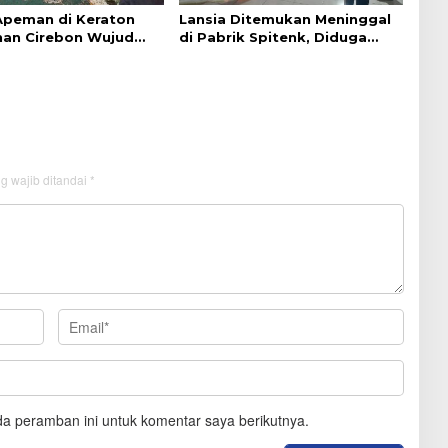
 Apeman di Keraton
Lansia Ditemukan Meninggal
an Cirebon Wujud
di Pabrik Spitenk, Diduga
dan Doa
Akibat Sakit
g wajib ditandai
*
a peramban ini untuk komentar saya berikutnya.