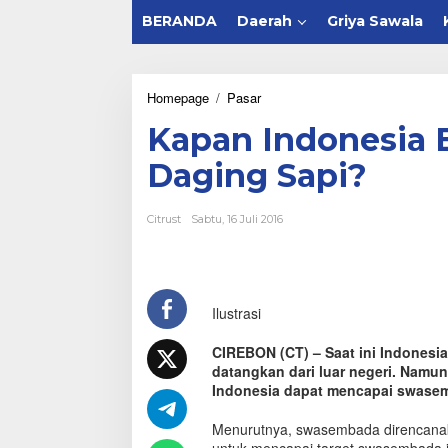
BERANDA
Daerah
Griya Sawala
Homepage
/
Pasar
K
a
Kapan Indonesia
p
a
Daging Sapi?
n
I
n
Citrust
Sabtu, 16 Juli 2016
d
o
n
e
s
Ilustrasi
i
a
B
CIREBON (CT) – Saat ini Indonesia
i
datangkan dari luar negeri. Namun
s
Indonesia dapat mencapai swasem
a
S
Menurutnya, swasembada direncanak
w