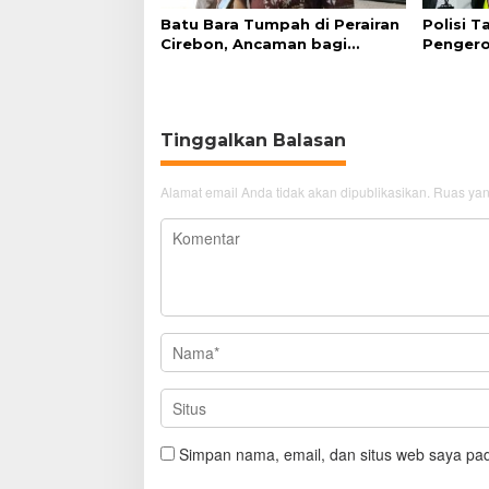
Batu Bara Tumpah di Perairan
Polisi 
Cirebon, Ancaman bagi
Pengero
Kerang Hijau
GTC Cir
Tinggalkan Balasan
Alamat email Anda tidak akan dipublikasikan.
Ruas yan
Simpan nama, email, dan situs web saya pad