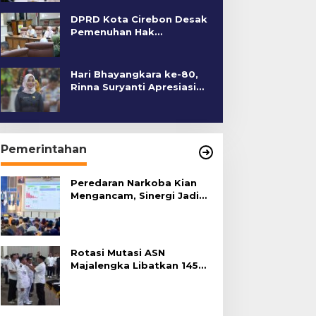
DPRD Kota Cirebon Desak
Pemenuhan Hak
Penyandang Disabilitas
Hari Bhayangkara ke-80,
Rinna Suryanti Apresiasi
Kinerja Polres Cirebon
Kota
Pemerintahan
Peredaran Narkoba Kian
Mengancam, Sinergi Jadi
Kunci Pencegahan
Rotasi Mutasi ASN
Majalengka Libatkan 145
Pejabat, Terapkan Sistem
Merit