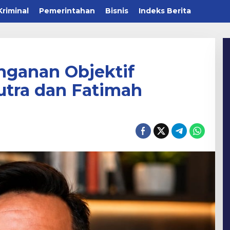
Kriminal
Pemerintahan
Bisnis
Indeks Berita
ganan Objektif
utra dan Fatimah