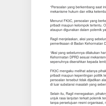
“Persoalan yang berkembang saat ini
mekanisme hukum dan etika kelembag
Menurut FK3C, persoalan yang berke
pribadi maupun kelompok tertentu. 
ataupun digunakan dalam polemik ya
Ragil menjelaskan, aksi yang sebel
pemeriksaan di Badan Kehormatan D
“Aksi yang sebelumnya dilakukan ha
Kehormatan DPRD sesuai mekanisme 
sepenuhnya diserahkan kepada lemba
FK3C mengaku melihat adanya pihak
pribadi maupun kepentingan politik t
persoalan tersebut tidak dijadikan al
di luar substansi masalah yang sebe
Selain itu, Ragil menegaskan, pihakn
unjuk rasa lanjutan terkait polemik
tanpa persetujuan resmi organisasi, 