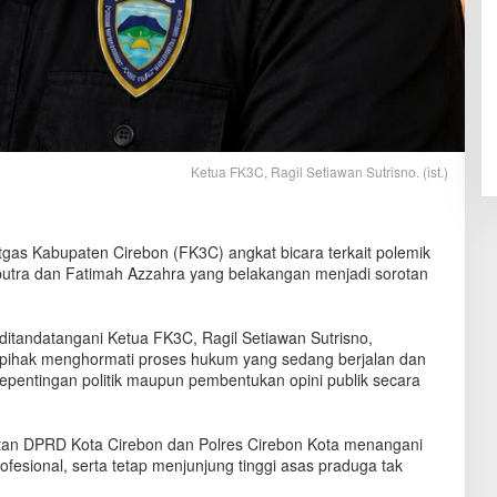
Ketua FK3C, Ragil Setiawan Sutrisno. (ist.)
as Kabupaten Cirebon (FK3C) angkat bicara terkait polemik
utra dan Fatimah Azzahra yang belakangan menjadi sorotan
 ditandatangani Ketua FK3C, Ragil Setiawan Sutrisno,
h pihak menghormati proses hukum yang sedang berjalan dan
kepentingan politik maupun pembentukan opini publik secara
an DPRD Kota Cirebon dan Polres Cirebon Kota menangani
rofesional, serta tetap menjunjung tinggi asas praduga tak