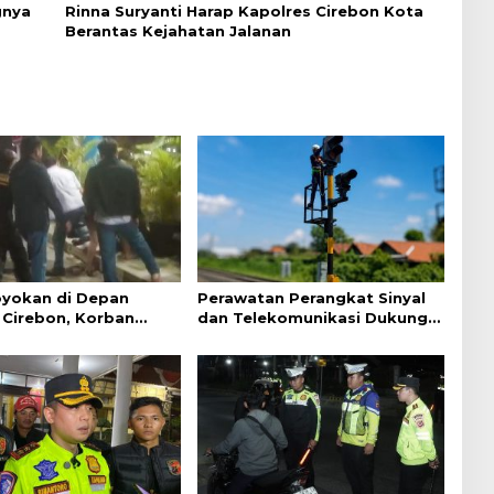
gnya
Rinna Suryanti Harap Kapolres Cirebon Kota
Berantas Kejahatan Jalanan
yokan di Depan
Perawatan Perangkat Sinyal
Cirebon, Korban
dan Telekomunikasi Dukung
ejelasan dari Polisi
Perjalanan Kereta Api