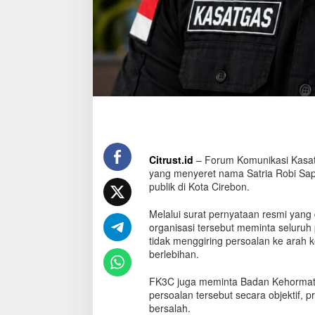
d
a
n
F
a
t
i
m
a
h
A
z
Citrust.id
– Forum Komunikasi Kasatg
z
yang menyeret nama Satria Robi Sap
a
h
publik di Kota Cirebon.
r
a
Melalui surat pernyataan resmi yang
organisasi tersebut meminta seluru
tidak menggiring persoalan ke arah 
berlebihan.
FK3C juga meminta Badan Kehormat
persoalan tersebut secara objektif, p
bersalah.