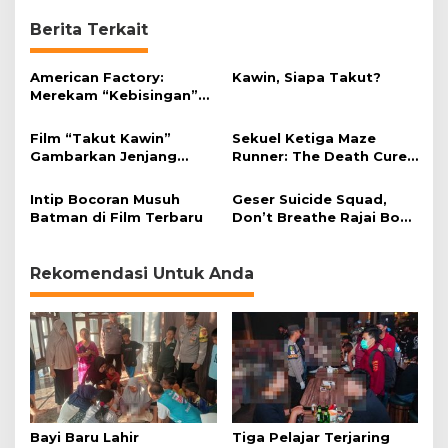
n
a
Berita Terkait
American Factory:
Kawin, Siapa Takut?
Merekam “Kebisingan”
Industri Secara
Manusiawi
Film “Takut Kawin”
Sekuel Ketiga Maze
Gambarkan Jenjang
Runner: The Death Cure
Pernikahan dengan Gaya
Mulai Produksi Februari
Drama Komedi
2017
Intip Bocoran Musuh
Geser Suicide Squad,
Batman di Film Terbaru
Don’t Breathe Rajai Box
Office
Rekomendasi Untuk Anda
Bayi Baru Lahir
Tiga Pelajar Terjaring