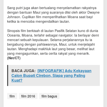
K
i
Sang putri juga akan bertualang menyelamatkan rakyatnya
s
dengan bantuan Maui yang suaranya diisi oleh aktor Dwayne
a
Johnson. Cuplikan film memperlihatkan Moana saat bayi
h
ketika ia mencoba mengendalikan lautan.
H
i
Sinopsis film berkisah di lautan Pasifik Selatan kuno di dunia
r
Oceania, Moana, terlahir sebagai navigator. Ia berlayar demi
o
mencari sebuah kepulauan. Selama perjalanannya itu ia
i
bergabung dengan pahlawannya, Maui, untuk menjelajahi
k
lautan. Menghadapi makhluk laut yang besar, melihat laut
F
yang mengagumkan, serta cerita rakyat yang menarik.
i
(Net/CT)
l
m
A
BACA JUGA:
[INFOGRAFIK] Adu Kekayaan
n
Calon Bupati Cirebon, Siapa yang Paling
i
m
Kuat?
a
s
i
film
film 2016
film bagus
M
o
a