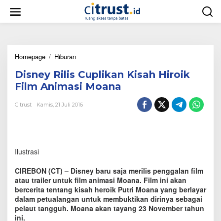
L
e
w
a
t
i
Homepage
/
Hiburan
D
k
i
e
Disney Rilis Cuplikan Kisah Hiroik
s
k
n
o
Film Animasi Moana
e
n
y
t
Citrust
Kamis, 21 Juli 2016
R
e
i
n
l
i
s
Ilustrasi
C
u
CIREBON (CT) – Disney baru saja merilis penggalan film
p
atau trailer untuk film animasi Moana. Film ini akan
l
bercerita tentang kisah heroik Putri Moana yang berlayar
i
dalam petualangan untuk membuktikan dirinya sebagai
k
a
pelaut tangguh. Moana akan tayang 23 November tahun
n
ini.