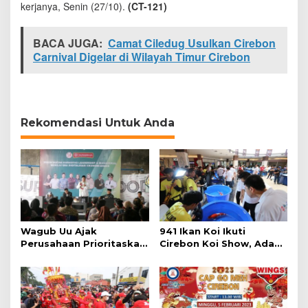
kerjanya, Senin (27/10).
(CT-121)
P
o
t
BACA JUGA:
Camat Ciledug Usulkan Cirebon
e
Carnival Digelar di Wilayah Timur Cirebon
n
s
i
W
i
s
Rekomendasi Untuk Anda
a
t
a
K
o
t
a
C
i
Wagub Uu Ajak
941 Ikan Koi Ikuti
r
Perusahaan Prioritaskan
Cirebon Koi Show, Ada
e
Warga Lokal
Dari Banjarmasin
b
o
n