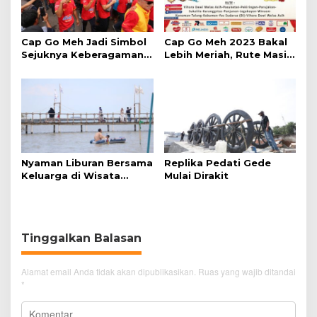
Cap Go Meh Jadi Simbol
Cap Go Meh 2023 Bakal
Sejuknya Keberagaman
Lebih Meriah, Rute Masih
di Kota Cirebon
Dikaji
Nyaman Liburan Bersama
Replika Pedati Gede
Keluarga di Wisata
Mulai Dirakit
Bahari Kejawanan
Cirebon
Tinggalkan Balasan
Alamat email Anda tidak akan dipublikasikan.
Ruas yang wajib ditandai
*