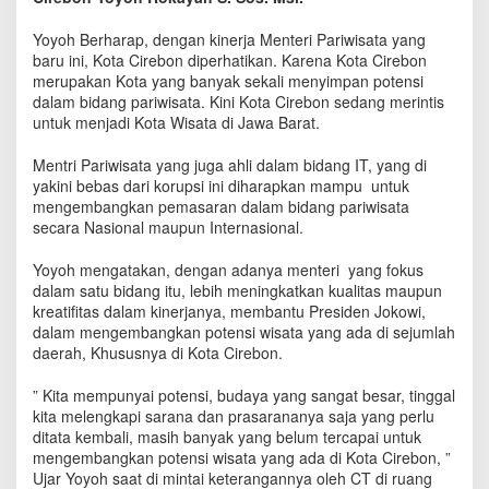
p
A
Yoyoh Berharap, dengan kinerja Menteri Pariwisata yang
r
baru ini, Kota Cirebon diperhatikan. Karena Kota Cirebon
i
merupakan Kota yang banyak sekali menyimpan potensi
f
dalam bidang pariwisata. Kini Kota Cirebon sedang merintis
Y
untuk menjadi Kota Wisata di Jawa Barat.
a
h
Mentri Pariwisata yang juga ahli dalam bidang IT, yang di
y
yakini bebas dari korupsi ini diharapkan mampu untuk
a
mengembangkan pemasaran dalam bidang pariwisata
M
a
secara Nasional maupun Internasional.
m
p
Yoyoh mengatakan, dengan adanya menteri yang fokus
u
dalam satu bidang itu, lebih meningkatkan kualitas maupun
K
kreatifitas dalam kinerjanya, membantu Presiden Jokowi,
e
dalam mengembangkan potensi wisata yang ada di sejumlah
m
daerah, Khususnya di Kota Cirebon.
b
a
” Kita mempunyai potensi, budaya yang sangat besar, tinggal
n
kita melengkapi sarana dan prasarananya saja yang perlu
g
ditata kembali, masih banyak yang belum tercapai untuk
k
mengembangkan potensi wisata yang ada di Kota Cirebon, ”
a
Ujar Yoyoh saat di mintai keterangannya oleh CT di ruang
n