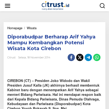
L
e
w
a
t
i
Homepage
/
Wisata
D
k
i
e
Diporabudpar Berharap Arif Yahya
p
k
o
o
Mampu Kembangkan Potensi
r
n
Wisata Kota Cirebon
a
t
b
e
Citrust
Selasa, 18 November 2014
u
n
d
p
a
r
CIREBON (CT) – Presiden Joko Widodo dan Wakil
B
e
Presiden Jusuf Kalla (JK) akhirnya berhasil membentuk
r
Kabinet baru dengan menempatkan Arif Yahya sebagai
h
menteri Bidang Pariwisata. Hal ini mendapat respon baik
a
dari Kepala Bidang Pariwisata, Dinas Pemuda Olahraga,
r
Kebudayaan dan Pariwisata (Disporabudpar) Kota
a
Cirebon Yoyoh Rokayah S. Sos. Msi.