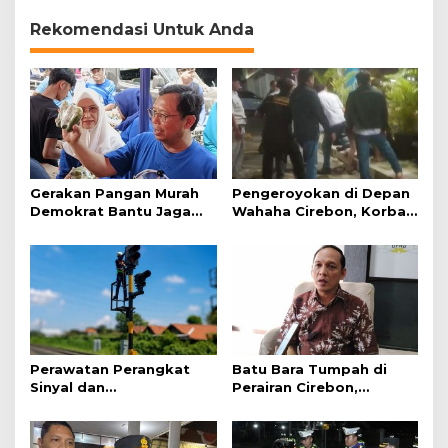
Gotong Royong
Rekomendasi Untuk Anda
Gerakan Pangan Murah
Pengeroyokan di Depan
Demokrat Bantu Jaga
Wahaha Cirebon, Korban
Daya Beli Masyarakat
Tunggu Kejelasan dari
Polisi
Perawatan Perangkat
Batu Bara Tumpah di
Sinyal dan
Perairan Cirebon,
Telekomunikasi Dukung
Ancaman bagi Kerang
Perjalanan Kereta Api
Hijau