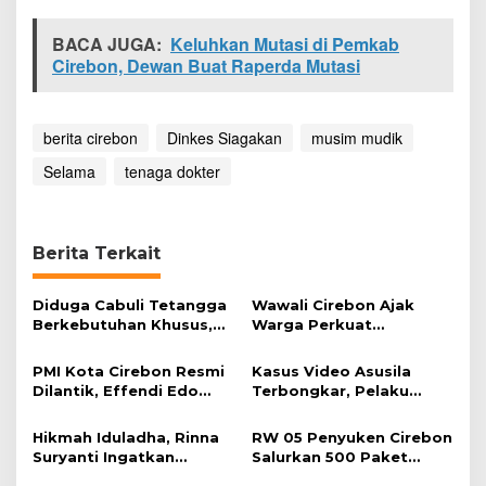
BACA JUGA:
Keluhkan Mutasi di Pemkab
Cirebon, Dewan Buat Raperda Mutasi
berita cirebon
Dinkes Siagakan
musim mudik
Selama
tenaga dokter
Berita Terkait
Diduga Cabuli Tetangga
Wawali Cirebon Ajak
Berkebutuhan Khusus,
Warga Perkuat
HDA Diamankan Polisi
Keimanan pada
Momentum Harjad ke-
PMI Kota Cirebon Resmi
Kasus Video Asusila
599
Dilantik, Effendi Edo
Terbongkar, Pelaku
Soroti Kesiapsiagaan
Ditangkap Usai Cari
Bencana
Korban Baru
Hikmah Iduladha, Rinna
RW 05 Penyuken Cirebon
Suryanti Ingatkan
Salurkan 500 Paket
Pentingnya Empati dan
Daging Kurban