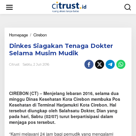
L
e
w
a
t
i
Homepage
/
Cirebon
D
k
i
e
Dinkes Siagakan Tenaga Dokter
n
k
k
o
Selama Musim Mudik
e
n
s
t
Citrust
Sabtu, 2 Juli 2016
S
e
i
n
a
g
a
CIREBON (CT) – Menjelang lebaran 2016, selama dua
k
minggu Dinas Kesehatan Kota Cirebon membuka Pos
a
Kesehatan di Terminal Harjamukti Kota Cirebon. Hal
n
tersebut diungkap oleh Salahsatu Dokter, Dian yang
T
pada hari, Sabtu (02/07) turut berpartisipasi dalam
e
menjaga pos tersebut.
n
a
g
“Kami melayani 24 jam bagi pemudik yang mengalami