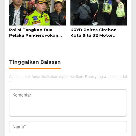
Polisi Tangkap Dua
KRYD Polres Cirebon
Pelaku Pengeroyokan
Kota Sita 32 Motor
Pengunjung GTC Cirebon
Knalpot Brong
Tinggalkan Balasan
Alamat email Anda tidak akan dipublikasikan.
Ruas yang wajib ditandai
*