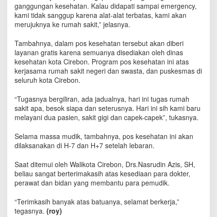
a
ganggungan kesehatan. Kalau didapati sampai emergency,
D
kami tidak sanggup karena alat-alat terbatas, kami akan
o
merujuknya ke rumah sakit,” jelasnya.
k
t
Tambahnya, dalam pos kesehatan tersebut akan diberi
e
layanan gratis karena semuanya disediakan oleh dinas
r
kesehatan kota Cirebon. Program pos kesehatan ini atas
S
kerjasama rumah sakit negeri dan swasta, dan puskesmas di
e
seluruh kota Cirebon.
l
a
“Tugasnya bergiliran, ada jadualnya, hari ini tugas rumah
m
sakit apa, besok siapa dan seterusnya. Hari ini sih kami baru
a
melayani dua pasien, sakit gigi dan capek-capek”, tukasnya.
M
u
s
Selama massa mudik, tambahnya, pos kesehatan ini akan
i
dilaksanakan di H-7 dan H+7 setelah lebaran.
m
M
Saat ditemui oleh Walikota Cirebon, Drs.Nasrudin Azis, SH,
u
beliau sangat berterimakasih atas kesediaan para dokter,
d
perawat dan bidan yang membantu para pemudik.
i
k
“Terimkasih banyak atas batuanya, selamat berkerja,”
tegasnya.
(roy)