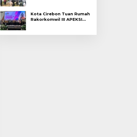
Gagal Panen di Jatitujuh
Kota Cirebon Tuan Rumah
Rakorkomwil III APEKSI
2027