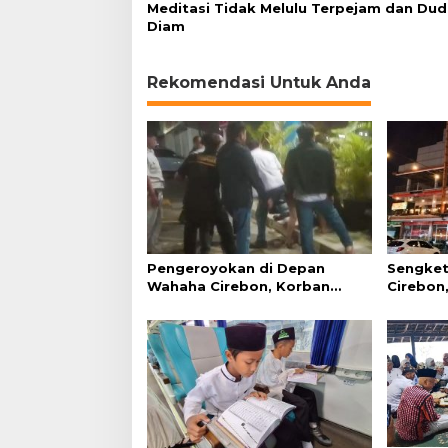
Meditasi Tidak Melulu Terpejam dan Du
Diam
Rekomendasi Untuk Anda
Pengeroyokan di Depan
Sengket
Wahaha Cirebon, Korban
Cirebon,
Tunggu Kejelasan dari Polisi
Simanju