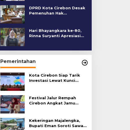
DPRD Kota Cirebon Desak
Pemenuhan Hak
Penyandang Disabilitas
Hari Bhayangkara ke-80,
Rinna Suryanti Apresiasi
Kinerja Polres Cirebon
Kota
Pemerintahan
Kota Cirebon Siap Tarik
Investasi Lewat Kunci
Bersama Summit 2026
Festival Jalur Rempah
Cirebon Angkat Jamu
Tradisional
Kekeringan Majalengka,
Bupati Eman Soroti Sawah