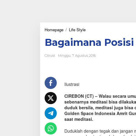
Homepage
/
Life Style
B
a
Bagaimana Posisi 
g
a
i
Citrust
Minggu, 7 Agustus 2016
m
a
n
a
P
Ilustrasi
o
s
i
CIREBON (CT) – Walau secara umum
s
sebenarnya meditasi bisa dilakuka
i
duduk bersila, meditasi juga bisa 
M
Golden Space Indonesia Amrit Gu
e
saat meditasi.
d
i
Duduklah dengan tegak dan jangan 
t