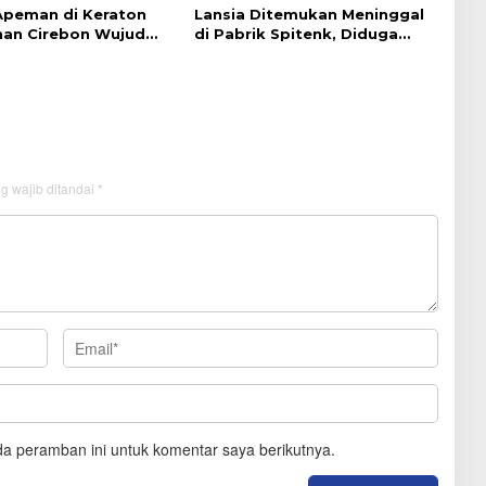
 Apeman di Keraton
Lansia Ditemukan Meninggal
an Cirebon Wujud
di Pabrik Spitenk, Diduga
dan Doa
Akibat Sakit
g wajib ditandai
*
a peramban ini untuk komentar saya berikutnya.