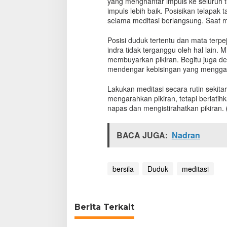
yang menghantar impuls ke seluruh t
a
impuls lebih baik. Posisikan telapa
s
selama meditasi berlangsung. Saat m
i
y
Posisi duduk tertentu dan mata terp
a
indra tidak terganggu oleh hal lain. M
n
membuyarkan pikiran. Begitu juga den
g
mendengar kebisingan yang mengga
B
a
i
Lakukan meditasi secara rutin sekita
k
mengarahkan pikiran, tetapi berlati
?
napas dan mengistirahatkan pikiran.
BACA JUGA:
Nadran
bersila
Duduk
meditasi
Berita Terkait