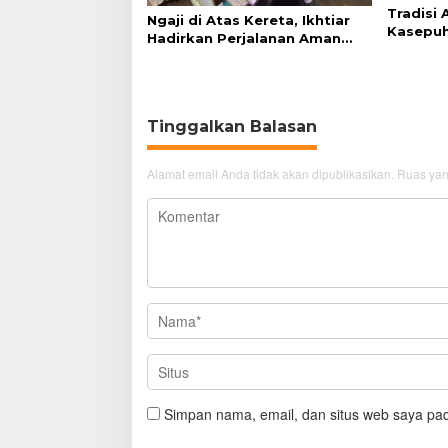
Tradisi
Ngaji di Atas Kereta, Ikhtiar
Kasepuh
Hadirkan Perjalanan Aman
Syukur 
dan Nyaman
Tinggalkan Balasan
Alamat email Anda tidak akan dipublikasikan.
Ruas yan
Simpan nama, email, dan situs web saya pad