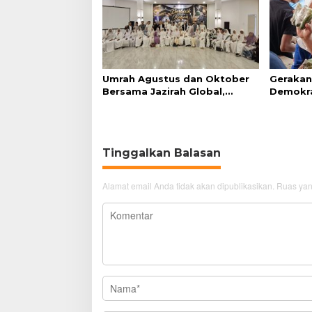
Umrah Agustus dan Oktober
Gerakan
Bersama Jazirah Global,
Demokra
Nyaman Menuju Baitullah
Beli Ma
Tinggalkan Balasan
Alamat email Anda tidak akan dipublikasikan.
Ruas yan