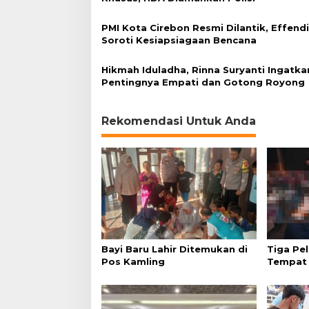
i
h
PMI Kota Cirebon Resmi Dilantik, Effend
a
Soroti Kesiapsiagaan Bencana
d
i
r
Hikmah Iduladha, Rinna Suryanti Ingatka
i
Pentingnya Empati dan Gotong Royong
U
s
t
Rekomendasi Untuk Anda
a
d
z
S
o
l
m
e
t
Bayi Baru Lahir Ditemukan di
Tiga Pel
Pos Kamling
Tempat 