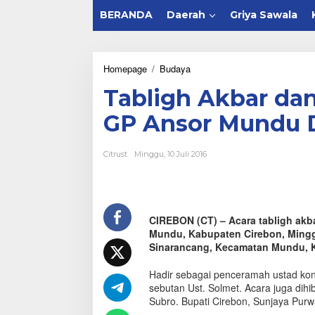
BERANDA
Daerah
Griya Sawala
Homepage
/
Budaya
T
a
Tabligh Akbar dan 
b
l
GP Ansor Mundu D
i
g
h
Citrust
Minggu, 10 Juli 2016
A
k
b
a
r
CIREBON (CT) – Acara tabligh akb
d
Mundu, Kabupaten Cirebon, Mingg
a
n
Sinarancang, Kecamatan Mundu, K
H
a
Hadir sebagai penceramah ustad ko
l
sebutan Ust. Solmet. Acara juga dihi
a
Subro. Bupati Cirebon, Sunjaya Purwa
l