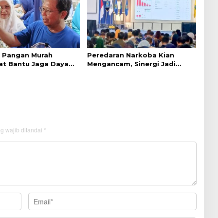
 Pangan Murah
Peredaran Narkoba Kian
t Bantu Jaga Daya
Mengancam, Sinergi Jadi
syarakat
Kunci Pencegahan
g wajib ditandai
*