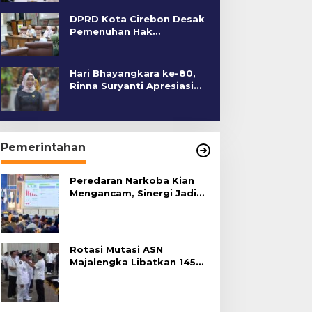
DPRD Kota Cirebon Desak
Pemenuhan Hak
Penyandang Disabilitas
Hari Bhayangkara ke-80,
Rinna Suryanti Apresiasi
Kinerja Polres Cirebon
Kota
Pemerintahan
Peredaran Narkoba Kian
Mengancam, Sinergi Jadi
Kunci Pencegahan
Rotasi Mutasi ASN
Majalengka Libatkan 145
Pejabat, Terapkan Sistem
Merit