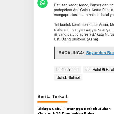
B
Ratusan kader Ansor, Banser dan ri
i
padepokan Anti Galau. Ketua Panit
H
mengapresiasi acara halal bi halal 
a
l
“Ini bentuk komitmen kader Ansor, 
a
silaturahim dengan warga, kalangan 
l
riil yang patut diapresiasi,” kata 
d
Ust. Ujang Bustomi.
(Asna)
i
P
A
BACA JUGA:
Sayur dan Bu
C
G
P
A
berita cirebon
dan Halal Bi Halal
n
s
Ustadz Solmet
o
r
M
u
Berita Terkait
n
d
u
Diduga Cabuli Tetangga Berkebutuhan
D
Khusus, HDA Diamankan Polisi