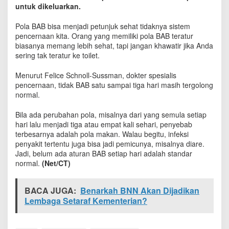
e
untuk dikeluarkan.
s
k
Pola BAB bisa menjadi petunjuk sehat tidaknya sistem
i
pencernaan kita. Orang yang memiliki pola BAB teratur
B
biasanya memang lebih sehat, tapi jangan khawatir jika Anda
A
sering tak teratur ke toilet.
B
T
Menurut Felice Schnoll-Sussman, dokter spesialis
i
pencernaan, tidak BAB satu sampai tiga hari masih tergolong
d
normal.
a
k
Bila ada perubahan pola, misalnya dari yang semula setiap
L
hari lalu menjadi tiga atau empat kali sehari, penyebab
a
n
terbesarnya adalah pola makan. Walau begitu, infeksi
c
penyakit tertentu juga bisa jadi pemicunya, misalnya diare.
a
Jadi, belum ada aturan BAB setiap hari adalah standar
r
normal.
(Net/CT)
?
BACA JUGA:
Benarkah BNN Akan Dijadikan
Lembaga Setaraf Kementerian?