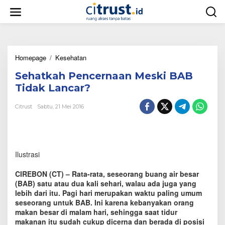
L
e
w
a
t
i
Homepage
/
Kesehatan
S
k
e
e
Sehatkah Pencernaan Meski BAB
h
k
a
o
Tidak Lancar?
t
n
k
t
Citrust
Sabtu, 21 Mei 2016
a
e
h
n
P
e
n
Ilustrasi
c
e
CIREBON (CT) – Rata-rata, seseorang buang air besar
r
(BAB) satu atau dua kali sehari, walau ada juga yang
n
lebih dari itu. Pagi hari merupakan waktu paling umum
a
seseorang untuk BAB. Ini karena kebanyakan orang
a
n
makan besar di malam hari, sehingga saat tidur
M
makanan itu sudah cukup dicerna dan berada di posisi