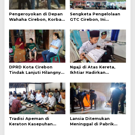
Pengeroyokan di Depan
Sengketa Pengelolaan
Wahaha Cirebon, Korban
GTC Cirebon, Ini
Tunggu Kejelasan dari
Penjelasan Frans
Polisi
Simanjuntak
DPRD Kota Cirebon
Ngaji di Atas Kereta,
Tindak Lanjuti Hilangnya
Ikhtiar Hadirkan
Data Adminduk Warga
Perjalanan Aman dan
Disabilitas
Nyaman
Tradisi Apeman di
Lansia Ditemukan
Keraton Kasepuhan
Meninggal di Pabrik
Cirebon Wujud Syukur
Spitenk, Diduga Akibat
dan Doa
Sakit