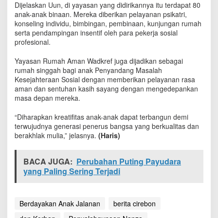
Dijelaskan Uun, di yayasan yang didirikannya itu terdapat 80
a
anak-anak binaan. Mereka diberikan pelayanan psikatri,
n
P
konseling individu, bimbingan, pembinaan, kunjungan rumah
e
serta pendampingan insentif oleh para pekerja sosial
n
profesional.
y
a
Yayasan Rumah Aman Wadkref juga dijadikan sebagai
l
rumah singgah bagi anak Penyandang Masalah
a
Kesejahteraan Sosial dengan memberikan pelayanan rasa
h
aman dan sentuhan kasih sayang dengan mengedepankan
g
masa depan mereka.
u
n
“Diharapkan kreatifitas anak-anak dapat terbangun demi
a
terwujudnya generasi penerus bangsa yang berkualitas dan
a
berakhlak mulia,” jelasnya.
(Haris)
n
N
a
BACA JUGA:
Perubahan Puting Payudara
p
yang Paling Sering Terjadi
z
a
Berdayakan Anak Jalanan
berita cirebon