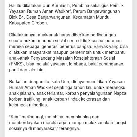
d
Hal itu dikatakan Uun Kurniasih, Pembina sekaligus Pemilik
a
Yayasan Rumah Aman Wadkref, Perum Banjarwangunan
y
Blok B4, Desa Banjarwangunan, Kecamatan Mundu,
a
Kabupaten Cirebon.
k
a
Dikatakannya, anak-anak harus diberikan perlindungan
n
secara hukum maupun sosial serta dididik sesuai peranan
A
mereka sebagai generasi penerus bangsa. Banyak yang bisa
n
dilakukan masyarakat maupun pemerintah untuk membantu
a
anak-anak Penyandang Masalah Kesejahteraan Sosial
k
J
(PMKS), bisa melalui yayasan, lembaga, balai penanganan,
a
panti dan lain-lain.
l
a
Berkaitan dengan itu, kata Uun, dirinya mendirikan Yayasan
n
Rumah Aman Wadkref sejak tiga tahun lalu untuk merangkul
a
anak jalanan, anak terlantar, korban penyalahgunaan Napza,
n
korban traffiking, anak korban tindak kekerasan dan
d
kelompok minoritas.
a
n
“Kami melindungi, membina, membimbing dan
K
memberdayakan mereka agar mampu melaksanakan fungsi
o
sosialnya di masyarakat,” terangnya.
r
b