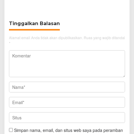
Pengunjung GTC Cirebon
Knalpot Brong
Tinggalkan Balasan
Alamat email Anda tidak akan dipublikasikan.
Ruas yang wajib ditandai
*
Simpan nama, email, dan situs web saya pada peramban