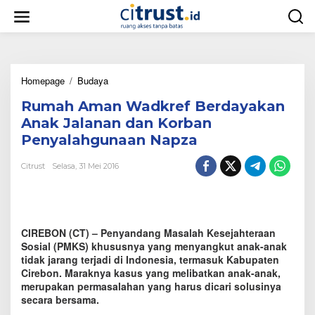
L
e
w
a
t
i
Homepage
/
Budaya
R
k
u
e
Rumah Aman Wadkref Berdayakan
m
k
a
o
Anak Jalanan dan Korban
h
n
Penyalahgunaan Napza
A
t
m
e
Citrust
Selasa, 31 Mei 2016
a
n
n
W
a
d
CIREBON (CT) – Penyandang Masalah Kesejahteraan
k
r
Sosial (PMKS) khususnya yang menyangkut anak-anak
e
tidak jarang terjadi di Indonesia, termasuk Kabupaten
f
Cirebon. Maraknya kasus yang melibatkan anak-anak,
B
merupakan permasalahan yang harus dicari solusinya
e
secara bersama.
r