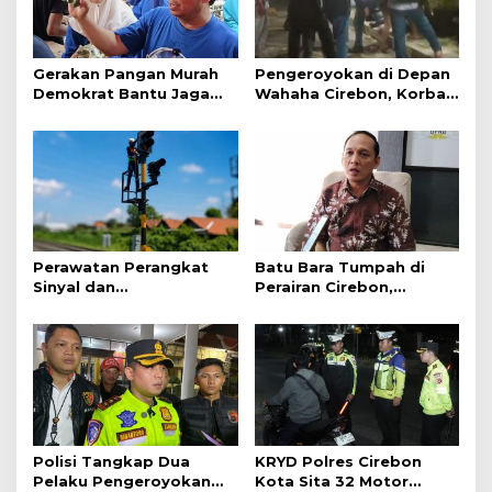
Gerakan Pangan Murah
Pengeroyokan di Depan
Demokrat Bantu Jaga
Wahaha Cirebon, Korban
Daya Beli Masyarakat
Tunggu Kejelasan dari
Polisi
Perawatan Perangkat
Batu Bara Tumpah di
Sinyal dan
Perairan Cirebon,
Telekomunikasi Dukung
Ancaman bagi Kerang
Perjalanan Kereta Api
Hijau
Polisi Tangkap Dua
KRYD Polres Cirebon
Pelaku Pengeroyokan
Kota Sita 32 Motor