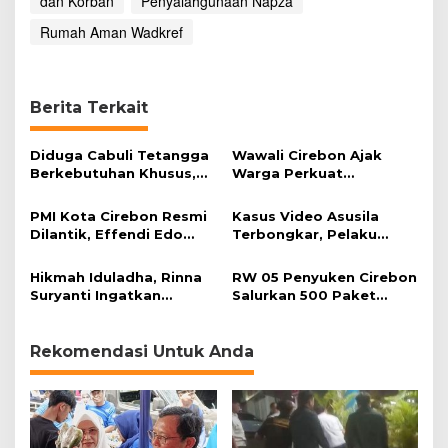
dan Korban
Penyalahgunaan Napza
Rumah Aman Wadkref
Berita Terkait
Diduga Cabuli Tetangga
Wawali Cirebon Ajak
Berkebutuhan Khusus,
Warga Perkuat
HDA Diamankan Polisi
Keimanan pada
Momentum Harjad ke-
PMI Kota Cirebon Resmi
Kasus Video Asusila
599
Dilantik, Effendi Edo
Terbongkar, Pelaku
Soroti Kesiapsiagaan
Ditangkap Usai Cari
Bencana
Korban Baru
Hikmah Iduladha, Rinna
RW 05 Penyuken Cirebon
Suryanti Ingatkan
Salurkan 500 Paket
Pentingnya Empati dan
Daging Kurban
Gotong Royong
Rekomendasi Untuk Anda