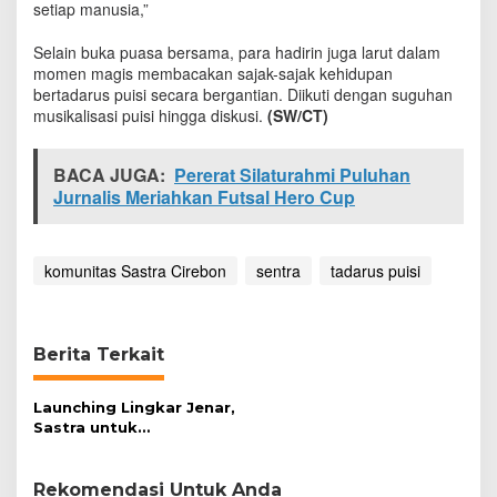
setiap manusia,”
i
n
Selain buka puasa bersama, para hadirin juga larut dalam
g
g
momen magis membacakan sajak-sajak kehidupan
a
bertadarus puisi secara bergantian. Diikuti dengan suguhan
T
musikalisasi puisi hingga diskusi.
(SW/CT)
a
d
a
BACA JUGA:
Pererat Silaturahmi Puluhan
r
Jurnalis Meriahkan Futsal Hero Cup
u
s
P
komunitas Sastra Cirebon
sentra
tadarus puisi
u
i
s
i
Berita Terkait
Launching Lingkar Jenar,
Sastra untuk
Kebahagiaan
Rekomendasi Untuk Anda