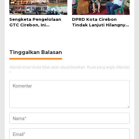
Sengketa Pengelolaan
DPRD Kota Cirebon
GTC Cirebon, Ini
Tindak Lanjuti Hilangnya
Penjelasan Frans
Data Adminduk Warga
Simanjuntak
Disabilitas
Tinggalkan Balasan
Alamat email Anda tidak akan dipublikasikan.
Ruas yang wajib ditandai
*