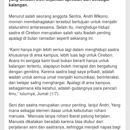
n
kalangan.
G
u
Menurut salah seorang anggota Sentra, Andri Wikono,
y
momen membahagiakan tersebut bertujuan untuk menjalin
u
silaturahmi antarsesama. Selain itu, menghidupi-hidupi
b
sastra di Cirebon merupakan salah satu ibadah penting
d
apalagi di bulan ramadan seperti sekarang ini.
a
l
“Kami hanya ingin lebih serius lagi dalam menghidupi sastra
a
khususnya di area kampus, lebih luas lagi untuk Cirebon.
m
B
Acara ini sengaja kami buat bukan berarti hanya untuk
u
kalangan tertentu, siapapun boleh merapat dan bergabung
k
dengan gembira. Karena sastra bagi saya pribadi, adalah
a
wadah untuk semua umat menjalin komunikasi, berinteraksi,
B
dan belajar saling menghargai. Apalagi di area kampus,
e
sebagaimana kita ketahui, adalah gudangnya para pencari
r
ilmu,” tuturnya, Jumat (1/7).
s
a
Seni dan sastra merupakan unsur penting, lanjut Andri, Yang
s
mana sebagai elemen dasar untuk kebutuhan rohani
t
manusia. “Manusia tanpa rohani ibarat patung berjalan.
r
Manusia dikatakan beradab karena bisa diukur dari
a
perjalanan seni dan sastranya, sehingga menjadi napas bagi
h