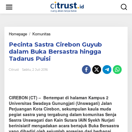
L
e
w
a
t
i
Homepage
/
Komunitas
P
k
e
e
Pecinta Sastra Cirebon Guyub
c
k
i
o
dalam Buka Bersastra hingga
n
n
Tadarus Puisi
t
t
a
e
Citrust
Sabtu, 2 Juli 2016
S
n
a
s
t
r
CIREBON (CT) – Bertempat di halaman Kampus 2
a
C
Universitas Swadaya Gunungjati (Unswagati) Jalan
i
Perjuangan Kota Cirebon, sekumpulan kaula muda
r
pegiat sastra yang tergabung dalam komunitas Senja
e
Sastra Unswagati dan Kain Sutara IAIN Syekh Nurjati
b
berinisiatif mengadakan acara bertajuk Buka Bersastra
o
yang dihadiri oleh sejumlah apresian dari berbagai