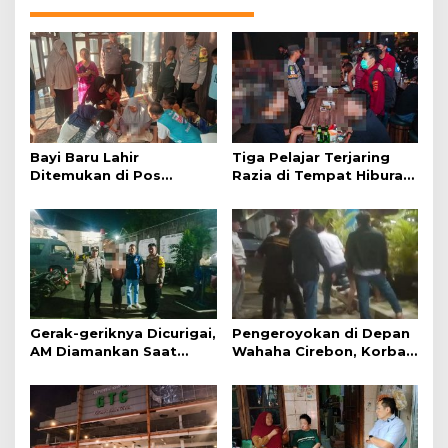
Bayi Baru Lahir
Tiga Pelajar Terjaring
Ditemukan di Pos
Razia di Tempat Hiburan
Kamling
Malam
Gerak-geriknya Dicurigai,
Pengeroyokan di Depan
AM Diamankan Saat
Wahaha Cirebon, Korban
Mengambil Kunci Motor
Tunggu Kejelasan dari
Polisi