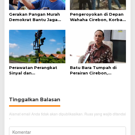
Gerakan Pangan Murah
Pengeroyokan di Depan
Demokrat Bantu Jaga
Wahaha Cirebon, Korban
Daya Beli Masyarakat
Tunggu Kejelasan dari
Polisi
Perawatan Perangkat
Batu Bara Tumpah di
Sinyal dan
Perairan Cirebon,
Telekomunikasi Dukung
Ancaman bagi Kerang
Perjalanan Kereta Api
Hijau
Tinggalkan Balasan
Alamat email Anda tidak akan dipublikasikan.
Ruas yang wajib ditandai
*