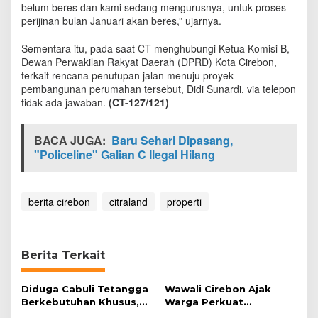
belum beres dan kami sedang mengurusnya, untuk proses
s
perijinan bulan Januari akan beres,” ujarnya.
i
h
a
Sementara itu, pada saat CT menghubungi Ketua Komisi B,
d
Dewan Perwakilan Rakyat Daerah (DPRD) Kota Cirebon,
a
terkait rencana penutupan jalan menuju proyek
A
pembangunan perumahan tersebut, Didi Sunardi, via telepon
k
tidak ada jawaban.
(CT-127/121)
t
i
f
BACA JUGA:
Baru Sehari Dipasang,
i
"Policeline" Galian C Ilegal Hilang
t
a
s
P
berita cirebon
citraland
properti
e
n
g
e
Berita Terkait
r
j
a
Diduga Cabuli Tetangga
Wawali Cirebon Ajak
a
Berkebutuhan Khusus,
Warga Perkuat
n
HDA Diamankan Polisi
Keimanan pada