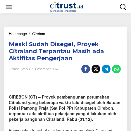
L
e
w
a
t
i
Homepage
/
Cirebon
M
k
e
e
Meski Sudah Disegel, Proyek
s
k
k
o
Citraland Terpantau Masih ada
i
n
Aktifitas Pengerjaan
S
t
u
e
Citrust
Rabu, 31 Desember 2014
d
n
a
h
D
i
CIREBON (CT) – Proyek pembangunan perumahan
s
e
Citraland yang beberapa waktu lalu disegel oleh Satuan
g
Polisi Pamong Praja (Sat Pol PP) Kabupaten Cirebon,
e
terpantau ada aktifitas pekerjaan yang dilakukan oleh
l
pekerja bangunan Citraland, Rabu (31/12).
,
P
Penyegelan tersebut diakibatkan karena pihak Citraland