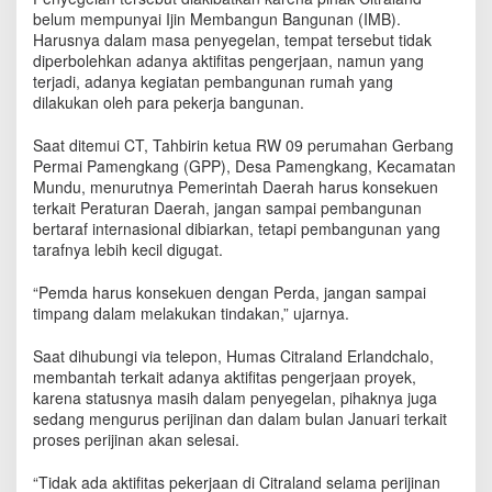
r
belum mempunyai Ijin Membangun Bangunan (IMB).
o
Harusnya dalam masa penyegelan, tempat tersebut tidak
y
diperbolehkan adanya aktifitas pengerjaan, namun yang
e
terjadi, adanya kegiatan pembangunan rumah yang
k
dilakukan oleh para pekerja bangunan.
C
i
Saat ditemui CT, Tahbirin ketua RW 09 perumahan Gerbang
t
Permai Pamengkang (GPP), Desa Pamengkang, Kecamatan
r
Mundu, menurutnya Pemerintah Daerah harus konsekuen
a
terkait Peraturan Daerah, jangan sampai pembangunan
l
a
bertaraf internasional dibiarkan, tetapi pembangunan yang
n
tarafnya lebih kecil digugat.
d
T
“Pemda harus konsekuen dengan Perda, jangan sampai
e
timpang dalam melakukan tindakan,” ujarnya.
r
p
Saat dihubungi via telepon, Humas Citraland Erlandchalo,
a
membantah terkait adanya aktifitas pengerjaan proyek,
n
karena statusnya masih dalam penyegelan, pihaknya juga
t
sedang mengurus perijinan dan dalam bulan Januari terkait
a
proses perijinan akan selesai.
u
M
“Tidak ada aktifitas pekerjaan di Citraland selama perijinan
a