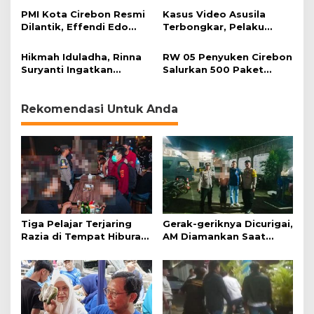
Momentum Harjad ke-
PMI Kota Cirebon Resmi
Kasus Video Asusila
599
Dilantik, Effendi Edo
Terbongkar, Pelaku
Soroti Kesiapsiagaan
Ditangkap Usai Cari
Bencana
Korban Baru
Hikmah Iduladha, Rinna
RW 05 Penyuken Cirebon
Suryanti Ingatkan
Salurkan 500 Paket
Pentingnya Empati dan
Daging Kurban
Gotong Royong
Rekomendasi Untuk Anda
Tiga Pelajar Terjaring
Gerak-geriknya Dicurigai,
Razia di Tempat Hiburan
AM Diamankan Saat
Malam
Mengambil Kunci Motor