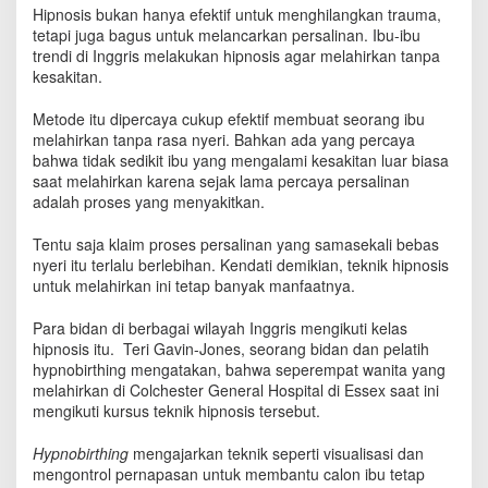
e
Hipnosis bukan hanya efektif untuk menghilangkan trauma,
B
tetapi juga bagus untuk melancarkan persalinan. Ibu-ibu
a
trendi di Inggris melakukan hipnosis agar melahirkan tanpa
r
kesakitan.
u
P
Metode itu dipercaya cukup efektif membuat seorang ibu
r
melahirkan tanpa rasa nyeri. Bahkan ada yang percaya
o
bahwa tidak sedikit ibu yang mengalami kesakitan luar biasa
s
saat melahirkan karena sejak lama percaya persalinan
e
adalah proses yang menyakitkan.
s
P
Tentu saja klaim proses persalinan yang samasekali bebas
e
nyeri itu terlalu berlebihan. Kendati demikian, teknik hipnosis
r
s
untuk melahirkan ini tetap banyak manfaatnya.
a
l
Para bidan di berbagai wilayah Inggris mengikuti kelas
i
hipnosis itu. Teri Gavin-Jones, seorang bidan dan pelatih
n
hypnobirthing mengatakan, bahwa seperempat wanita yang
a
melahirkan di Colchester General Hospital di Essex saat ini
n
mengikuti kursus teknik hipnosis tersebut.
T
a
Hypnobirthing
mengajarkan teknik seperti visualisasi dan
n
mengontrol pernapasan untuk membantu calon ibu tetap
p