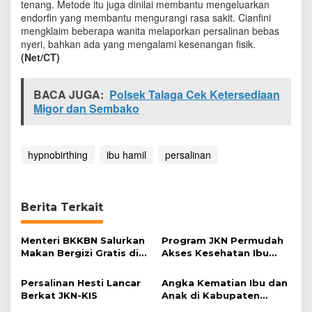
tenang. Metode itu juga dinilai membantu mengeluarkan
a
endorfin yang membantu mengurangi rasa sakit. Cianfini
N
mengklaim beberapa wanita melaporkan persalinan bebas
y
nyeri, bahkan ada yang mengalami kesenangan fisik.
e
(Net/CT)
r
i
BACA JUGA:
Polsek Talaga Cek Ketersediaan
Migor dan Sembako
hypnobirthing
ibu hamil
persalinan
Berita Terkait
Menteri BKKBN Salurkan
Program JKN Permudah
Makan Bergizi Gratis di
Akses Kesehatan Ibu
Majalengka
Hamil di Puskesmas
Cirebon
Persalinan Hesti Lancar
Angka Kematian Ibu dan
Berkat JKN-KIS
Anak di Kabupaten
Cirebon Terus Menurun