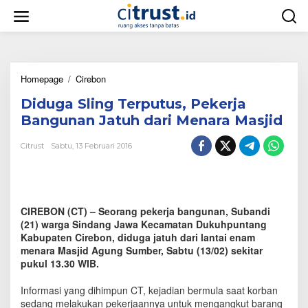
L
e
w
a
t
i
Homepage
/
Cirebon
D
k
i
e
Diduga Sling Terputus, Pekerja
d
k
u
o
Bangunan Jatuh dari Menara Masjid
g
n
a
t
Citrust
Sabtu, 13 Februari 2016
S
e
l
n
i
n
g
CIREBON (CT) – Seorang pekerja bangunan, Subandi
T
(21) warga Sindang Jawa Kecamatan Dukuhpuntang
e
Kabupaten Cirebon, diduga jatuh dari lantai enam
r
menara Masjid Agung Sumber, Sabtu (13/02) sekitar
p
pukul 13.30 WIB.
u
t
u
Informasi yang dihimpun CT, kejadian bermula saat korban
s
sedang melakukan pekerjaannya untuk mengangkut barang