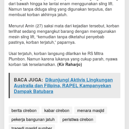
,
dari bawah hingga ke lantai enam menggunakan sling lift.
P
Namun tanpa diduga sling yang digunakan terputus, dan
e
membuat korban akhirnya jatuh.
k
e
Menurut Amin (27) saksi mata dari kejadian tersebut, korban
r
terlihat sedang mengangkut barang dengan menggunakan
j
mesin sling lift, “kemudian tanpa diketahui penyebab
a
pastinya, korban terjatuh,” paparnya.
B
a
Usai terjatuh, korban langsung dilarikan ke RS Mitra
n
Plumbon. Namun karena lukanya yang cukup parah, nyawa
g
korban tak terselamatkan.
(Kir Raharjo)
u
n
a
BACA JUGA:
Dikunjungi Aktivis Lingkungan
n
Australia dan Filipina, RAPEL Kampanyekan
J
Dampak Batubara
a
t
u
h
berita cirebon
kabar cirebon
menara masjid
d
a
pekerja bangunan jatuh
peristiwa cirebon
r
i
tragedi masjid sumber