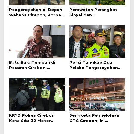
Pengeroyokan di Depan
Perawatan Perangkat
Wahaha Cirebon, Korban
Sinyal dan
Tunggu Kejelasan dari
Telekomunikasi Dukung
Polisi
Perjalanan Kereta Api
Batu Bara Tumpah di
Polisi Tangkap Dua
Perairan Cirebon,
Pelaku Pengeroyokan
Ancaman bagi Kerang
Pengunjung GTC Cirebon
Hijau
KRYD Polres Cirebon
Sengketa Pengelolaan
Kota Sita 32 Motor
GTC Cirebon, Ini
Knalpot Brong
Penjelasan Frans
Simanjuntak