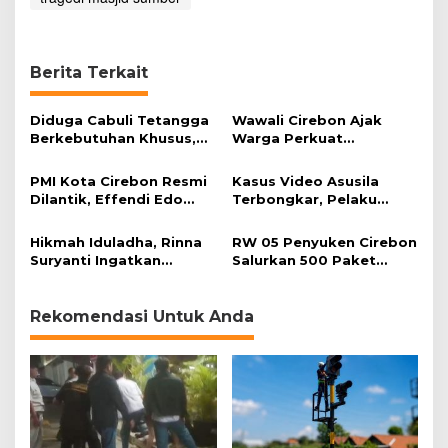
M
e
n
a
Berita Terkait
r
a
M
Diduga Cabuli Tetangga
Wawali Cirebon Ajak
a
Berkebutuhan Khusus,
Warga Perkuat
s
HDA Diamankan Polisi
Keimanan pada
j
Momentum Harjad ke-
PMI Kota Cirebon Resmi
Kasus Video Asusila
i
599
Dilantik, Effendi Edo
Terbongkar, Pelaku
d
Soroti Kesiapsiagaan
Ditangkap Usai Cari
Bencana
Korban Baru
Hikmah Iduladha, Rinna
RW 05 Penyuken Cirebon
Suryanti Ingatkan
Salurkan 500 Paket
Pentingnya Empati dan
Daging Kurban
Gotong Royong
Rekomendasi Untuk Anda