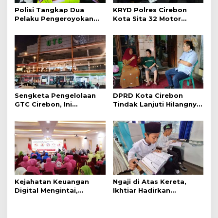
Polisi Tangkap Dua
KRYD Polres Cirebon
Pelaku Pengeroyokan
Kota Sita 32 Motor
Pengunjung GTC Cirebon
Knalpot Brong
Sengketa Pengelolaan
DPRD Kota Cirebon
GTC Cirebon, Ini
Tindak Lanjuti Hilangnya
Penjelasan Frans
Data Adminduk Warga
Simanjuntak
Disabilitas
Kejahatan Keuangan
Ngaji di Atas Kereta,
Digital Mengintai,
Ikhtiar Hadirkan
Perempuan Diminta
Perjalanan Aman dan
Lebih Waspada
Nyaman