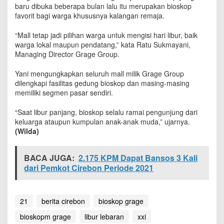
i
baru dibuka beberapa bulan lalu itu merupakan bioskop
t
favorit bagi warga khususnya kalangan remaja.
M
u
“Mall tetap jadi pilihan warga untuk mengisi hari libur, baik
d
warga lokal maupun pendatang,” kata Ratu Sukmayani,
a
Managing Director Grage Group.
-
m
Yani mengungkapkan seluruh mall milik Grage Group
u
dilengkapi fasilitas gedung bioskop dan masing-masing
d
memiliki segmen pasar sendiri.
i
s
“Saat libur panjang, bioskop selalu ramai pengunjung dari
a
keluarga ataupun kumpulan anak-anak muda,” ujarnya.
a
t
(Wilda)
L
i
BACA JUGA:
2.175 KPM Dapat Bansos 3 Kali
b
u
dari Pemkot Cirebon Periode 2021
r
L
e
21
berita cirebon
bioskop grage
b
a
bioskopm grage
libur lebaran
xxi
r