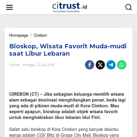
L
e
w
a
t
i
Homepage
/
Cirebon
B
k
i
e
Bioskop, Wisata Favorit Muda-mudi
o
k
s
o
saat Libur Lebaran
k
n
o
t
Citrust
Minggu, 10 Juli 2016
p
e
,
n
W
i
s
CIREBON (CT) – Jika sebagian keluarga memilih wisata
a
alam sebagai destinasi menghilangkan penat, beda lagi
t
yang ada di pikiran muda-mudi di Kota Cirebon. Mau
a
seperti apapun, bioskop adalah objek wisata favorit
F
untuk menghabiskan libur lebaran Idul Fitri.
a
v
o
Salah satu bioskop di Kota Cirebon yang banyak diserbu
r
warga adalah CGV Blitz di Grage City Mall. Bioskop yang