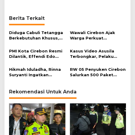
a
n
Berita Terkait
Diduga Cabuli Tetangga
Wawali Cirebon Ajak
Berkebutuhan Khusus,
Warga Perkuat
HDA Diamankan Polisi
Keimanan pada
Momentum Harjad ke-
PMI Kota Cirebon Resmi
Kasus Video Asusila
599
Dilantik, Effendi Edo
Terbongkar, Pelaku
Soroti Kesiapsiagaan
Ditangkap Usai Cari
Bencana
Korban Baru
Hikmah Iduladha, Rinna
RW 05 Penyuken Cirebon
Suryanti Ingatkan
Salurkan 500 Paket
Pentingnya Empati dan
Daging Kurban
Gotong Royong
Rekomendasi Untuk Anda