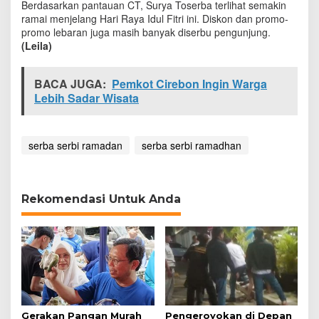
Berdasarkan pantauan CT, Surya Toserba terlihat semakin
a
ramai menjelang Hari Raya Idul Fitri ini. Diskon dan promo-
l
promo lebaran juga masih banyak diserbu pengunjung.
l
(Leila)
BACA JUGA:
Pemkot Cirebon Ingin Warga
Lebih Sadar Wisata
serba serbi ramadan
serba serbi ramadhan
Rekomendasi Untuk Anda
Gerakan Pangan Murah
Pengeroyokan di Depan