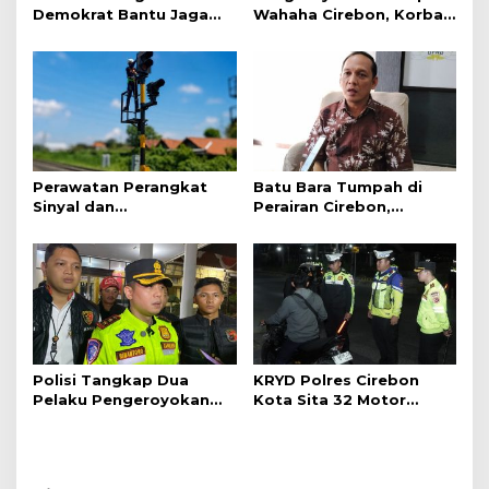
Demokrat Bantu Jaga
Wahaha Cirebon, Korban
Daya Beli Masyarakat
Tunggu Kejelasan dari
Polisi
Perawatan Perangkat
Batu Bara Tumpah di
Sinyal dan
Perairan Cirebon,
Telekomunikasi Dukung
Ancaman bagi Kerang
Perjalanan Kereta Api
Hijau
Polisi Tangkap Dua
KRYD Polres Cirebon
Pelaku Pengeroyokan
Kota Sita 32 Motor
Pengunjung GTC Cirebon
Knalpot Brong