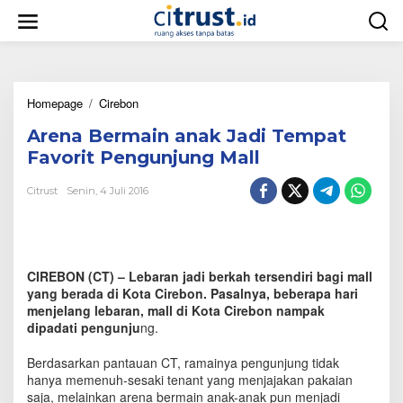
L
e
w
a
t
i
Homepage
/
Cirebon
A
k
r
e
Arena Bermain anak Jadi Tempat
e
k
n
o
Favorit Pengunjung Mall
a
n
B
t
Citrust
Senin, 4 Juli 2016
e
e
r
n
m
a
i
CIREBON (CT) – Lebaran jadi berkah tersendiri bagi mall
n
yang berada di Kota Cirebon. Pasalnya, beberapa hari
a
menjelang lebaran, mall di Kota Cirebon nampak
n
dipadati pengunju
ng.
a
k
Berdasarkan pantauan CT, ramainya pengunjung tidak
J
a
hanya memenuh-sesaki tenant yang menjajakan pakaian
d
saja, melainkan arena bermain anak-anak pun menjadi