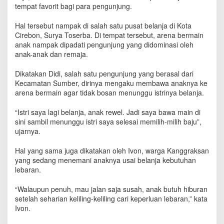
i
tempat favorit bagi para pengunjung.
T
e
Hal tersebut nampak di salah satu pusat belanja di Kota
m
Cirebon, Surya Toserba. Di tempat tersebut, arena bermain
p
anak nampak dipadati pengunjung yang didominasi oleh
a
anak-anak dan remaja.
t
F
Dikatakan Didi, salah satu pengunjung yang berasal dari
a
Kecamatan Sumber, dirinya mengaku membawa anaknya ke
v
arena bermain agar tidak bosan menunggu istrinya belanja.
o
r
“Istri saya lagi belanja, anak rewel. Jadi saya bawa main di
i
sini sambil menunggu istri saya selesai memilih-milih baju”,
t
P
ujarnya.
e
n
Hal yang sama juga dikatakan oleh Ivon, warga Kanggraksan
g
yang sedang menemani anaknya usai belanja kebutuhan
u
lebaran.
n
j
“Walaupun penuh, mau jalan saja susah, anak butuh hiburan
u
setelah seharian keliling-keliling cari keperluan lebaran,” kata
n
Ivon.
g
M