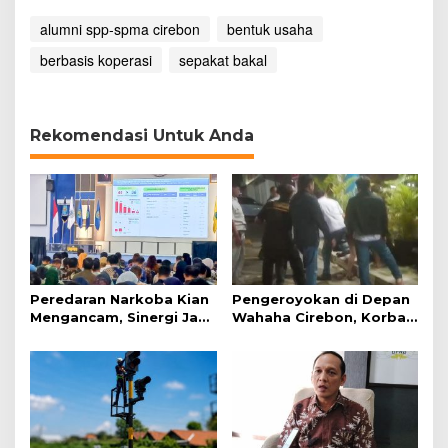
alumni spp-spma cirebon
bentuk usaha
berbasis koperasi
sepakat bakal
Rekomendasi Untuk Anda
Peredaran Narkoba Kian
Pengeroyokan di Depan
Mengancam, Sinergi Jadi
Wahaha Cirebon, Korban
Kunci Pencegahan
Tunggu Kejelasan dari
Polisi