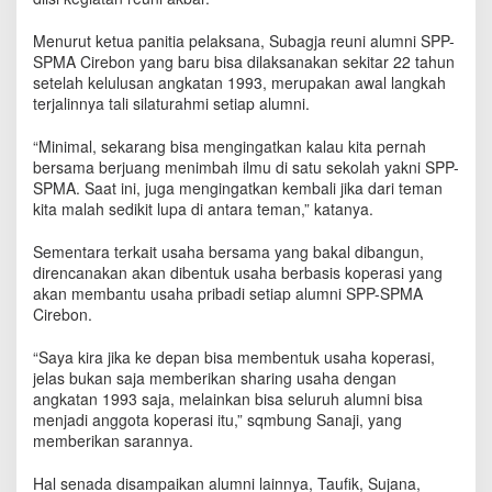
i
r
Menurut ketua panitia pelaksana, Subagja reuni alumni SPP-
e
SPMA Cirebon yang baru bisa dilaksanakan sekitar 22 tahun
b
setelah kelulusan angkatan 1993, merupakan awal langkah
o
terjalinnya tali silaturahmi setiap alumni.
n
S
“Minimal, sekarang bisa mengingatkan kalau kita pernah
e
bersama berjuang menimbah ilmu di satu sekolah yakni SPP-
p
SPMA. Saat ini, juga mengingatkan kembali jika dari teman
a
k
kita malah sedikit lupa di antara teman,” katanya.
a
t
Sementara terkait usaha bersama yang bakal dibangun,
B
direncanakan akan dibentuk usaha berbasis koperasi yang
u
akan membantu usaha pribadi setiap alumni SPP-SPMA
k
Cirebon.
a
U
“Saya kira jika ke depan bisa membentuk usaha koperasi,
s
jelas bukan saja memberikan sharing usaha dengan
a
angkatan 1993 saja, melainkan bisa seluruh alumni bisa
h
menjadi anggota koperasi itu,” sqmbung Sanaji, yang
a
memberikan sarannya.
B
e
Hal senada disampaikan alumni lainnya, Taufik, Sujana,
r