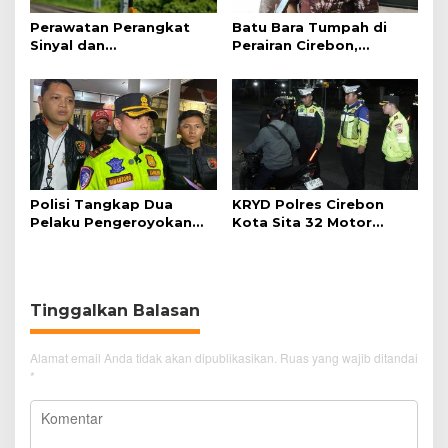
Perawatan Perangkat
Batu Bara Tumpah di
Sinyal dan
Perairan Cirebon,
Telekomunikasi Dukung
Ancaman bagi Kerang
Perjalanan Kereta Api
Hijau
Polisi Tangkap Dua
KRYD Polres Cirebon
Pelaku Pengeroyokan
Kota Sita 32 Motor
Pengunjung GTC Cirebon
Knalpot Brong
Tinggalkan Balasan
Alamat email Anda tidak akan dipublikasikan.
Ruas yang wajib ditandai
*