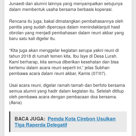
Junaedi dan alumni lainnya yang menyampaikan setujunya
s
a
dalam membentuk usaha bersama berbasis koperasi.
m
a
Rencana itu juga, bakal dimatangkan pembahasannya oleh
B
panitia yang sudah dipercaya dalam menindaklanjuti hasil
e
obrolan yang menjadi pembahasan dalam reuni akbar yang
r
baru satu kali digelsr itu.
b
a
“Kita juga akan menggelar kegiatan serupa yakni reuni di
s
tahun 2018 di rumah temen kita, Ibu Isye di Desa Lurah.
i
Kami berharap, kita semua diberikan kesehatan dan bisa
s
bertemu dalam acara reuni seperti ini,” jelas Subhan
K
pembawa acara dalam reuni akbar, Kamis (07/07).
o
p
Usai acara reuni, digelar ramah-tamah dan berfoto bersama
e
semua alumni yang hadir dalam kegiatan itu. Setelah dititup
r
a
oleh pembawa acara dengan pembacaan doa bersama.
s
(Asna)
i
BACA JUGA:
Pemda Kota Cirebon Usulkan
Tiga Raperda Delegatif