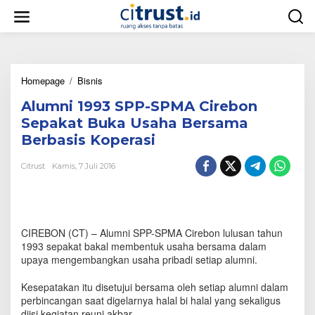
L
e
w
a
t
i
Homepage
/
Bisnis
A
k
l
e
Alumni 1993 SPP-SPMA Cirebon
u
k
m
o
Sepakat Buka Usaha Bersama
n
n
Berbasis Koperasi
i
t
1
e
Citrust
Kamis, 7 Juli 2016
9
n
9
3
S
P
CIREBON (CT) – Alumni SPP-SPMA Cirebon lulusan tahun
P
-
1993 sepakat bakal membentuk usaha bersama dalam
S
upaya mengembangkan usaha pribadi setiap alumni.
P
M
Kesepatakan itu disetujui bersama oleh setiap alumni dalam
A
perbincangan saat digelarnya halal bi halal yang sekaligus
C
diisi kegiatan reuni akbar.