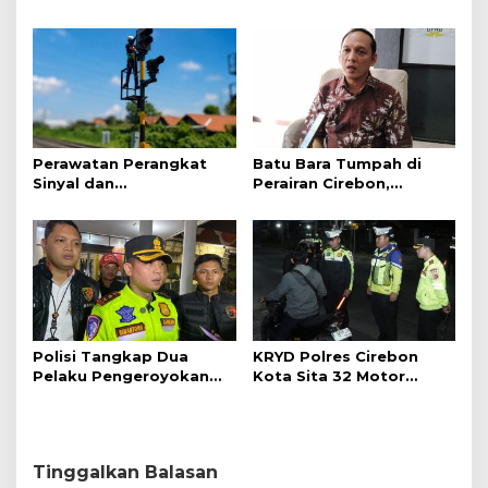
Ayu Dorong Pelayanan
Tunggu Kejelasan dari
dan Profesionalisme
Polisi
Perawatan Perangkat
Batu Bara Tumpah di
Sinyal dan
Perairan Cirebon,
Telekomunikasi Dukung
Ancaman bagi Kerang
Perjalanan Kereta Api
Hijau
Polisi Tangkap Dua
KRYD Polres Cirebon
Pelaku Pengeroyokan
Kota Sita 32 Motor
Pengunjung GTC Cirebon
Knalpot Brong
Tinggalkan Balasan