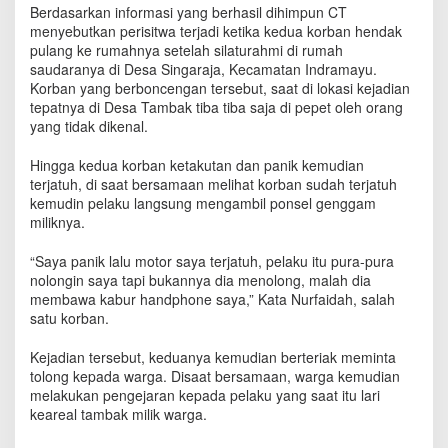
a
Berdasarkan informasi yang berhasil dihimpun CT
b
menyebutkan perisitwa terjadi ketika kedua korban hendak
u
pulang ke rumahnya setelah silaturahmi di rumah
r
saudaranya di Desa Singaraja, Kecamatan Indramayu.
H
Korban yang berboncengan tersebut, saat di lokasi kejadian
a
tepatnya di Desa Tambak tiba tiba saja di pepet oleh orang
n
yang tidak dikenal.
d
p
Hingga kedua korban ketakutan dan panik kemudian
h
terjatuh, di saat bersamaan melihat korban sudah terjatuh
o
kemudin pelaku langsung mengambil ponsel genggam
n
miliknya.
e
M
“Saya panik lalu motor saya terjatuh, pelaku itu pura-pura
i
l
nolongin saya tapi bukannya dia menolong, malah dia
i
membawa kabur handphone saya,” Kata Nurfaidah, salah
k
satu korban.
K
o
Kejadian tersebut, keduanya kemudian berteriak meminta
r
tolong kepada warga. Disaat bersamaan, warga kemudian
b
melakukan pengejaran kepada pelaku yang saat itu lari
a
keareal tambak milik warga.
n