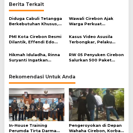
Berita Terkait
Diduga Cabuli Tetangga
Wawali Cirebon Ajak
Berkebutuhan Khusus,
Warga Perkuat
HDA Diamankan Polisi
Keimanan pada
Momentum Harjad ke-
PMI Kota Cirebon Resmi
Kasus Video Asusila
599
Dilantik, Effendi Edo
Terbongkar, Pelaku
Soroti Kesiapsiagaan
Ditangkap Usai Cari
Bencana
Korban Baru
Hikmah Iduladha, Rinna
RW 05 Penyuken Cirebon
Suryanti Ingatkan
Salurkan 500 Paket
Pentingnya Empati dan
Daging Kurban
Gotong Royong
Rekomendasi Untuk Anda
In-House Training
Pengeroyokan di Depan
Perumda Tirta Darma
Wahaha Cirebon, Korban