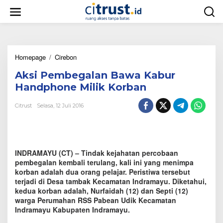
L
e
w
a
t
i
Homepage
/
Cirebon
A
k
k
e
Aksi Pembegalan Bawa Kabur
s
k
i
o
Handphone Milik Korban
P
n
e
t
Citrust
Selasa, 12 Juli 2016
m
e
b
n
e
g
a
INDRAMAYU (CT) – Tindak kejahatan percobaan
l
pembegalan kembali terulang, kali ini yang menimpa
a
korban adalah dua orang pelajar. Peristiwa tersebut
n
terjadi di Desa tambak Kecamatan Indramayu. Diketahui,
B
kedua korban adalah, Nurfaidah (12) dan Septi (12)
a
warga Perumahan RSS Pabean Udik Kecamatan
w
Indramayu Kabupaten Indramayu.
a
K