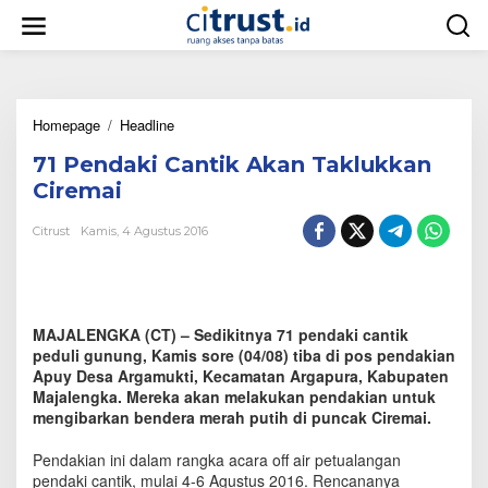
L
e
w
a
t
i
Homepage
/
Headline
7
k
1
e
71 Pendaki Cantik Akan Taklukkan
P
k
e
o
Ciremai
n
n
d
t
Citrust
Kamis, 4 Agustus 2016
a
e
k
n
i
C
a
MAJALENGKA (CT) – Sedikitnya 71 pendaki cantik
n
peduli gunung, Kamis sore (04/08) tiba di pos pendakian
t
Apuy Desa Argamukti, Kecamatan Argapura, Kabupaten
i
Majalengka. Mereka akan melakukan pendakian untuk
k
mengibarkan bendera merah putih di puncak Ciremai.
A
k
a
Pendakian ini dalam rangka acara off air petualangan
n
pendaki cantik, mulai 4-6 Agustus 2016. Rencananya