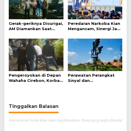
Gerak-geriknya Dicurigai,
Peredaran Narkoba Kian
AM Diamankan Saat
Mengancam, Sinergi Jadi
Mengambil Kunci Motor
Kunci Pencegahan
Pengeroyokan di Depan
Perawatan Perangkat
Wahaha Cirebon, Korban
Sinyal dan
Tunggu Kejelasan dari
Telekomunikasi Dukung
Polisi
Perjalanan Kereta Api
Tinggalkan Balasan
Alamat email Anda tidak akan dipublikasikan.
Ruas yang wajib ditandai
*