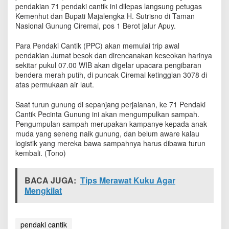
T
pendakian 71 pendaki cantik ini dilepas langsung petugas
a
Kemenhut dan Bupati Majalengka H. Sutrisno di Taman
k
Nasional Gunung Ciremai, pos 1 Berot jalur Apuy.
l
u
Para Pendaki Cantik (PPC) akan memulai trip awal
k
pendakian Jumat besok dan direncanakan keseokan harinya
k
sekitar pukul 07.00 WIB akan digelar upacara pengibaran
a
bendera merah putih, di puncak Ciremai ketinggian 3078 di
n
atas permukaan air laut.
C
i
Saat turun gunung di sepanjang perjalanan, ke 71 Pendaki
r
Cantik Pecinta Gunung ini akan mengumpulkan sampah.
e
Pengumpulan sampah merupakan kampanye kepada anak
m
muda yang seneng naik gunung, dan belum aware kalau
a
i
logistik yang mereka bawa sampahnya harus dibawa turun
kembali. (Tono)
BACA JUGA:
Tips Merawat Kuku Agar
Mengkilat
pendaki cantik