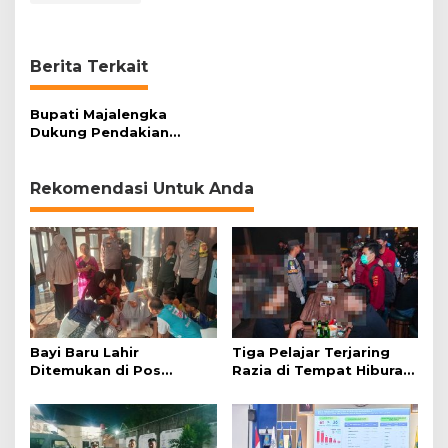
Berita Terkait
Bupati Majalengka
Dukung Pendakian
Gunung Ciremai oleh 71
Pendaki Cantik
Rekomendasi Untuk Anda
Bayi Baru Lahir
Tiga Pelajar Terjaring
Ditemukan di Pos
Razia di Tempat Hiburan
Kamling
Malam