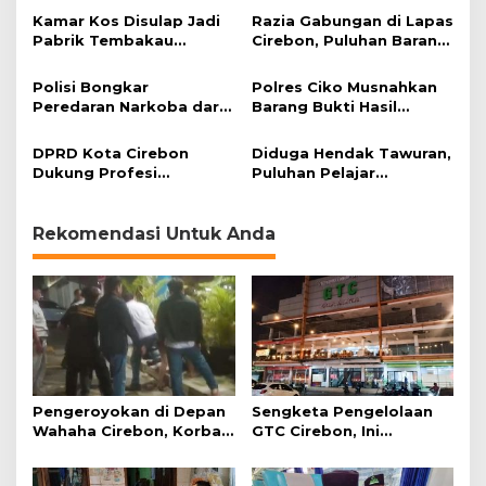
Kamar Kos Disulap Jadi
Razia Gabungan di Lapas
Pabrik Tembakau
Cirebon, Puluhan Barang
Sintetis
Terlarang Disita
Polisi Bongkar
Polres Ciko Musnahkan
Peredaran Narkoba dari
Barang Bukti Hasil
Kamar Kos
Operasi Penyakit
Masyarakat Lodaya 2023
DPRD Kota Cirebon
Diduga Hendak Tawuran,
Dukung Profesi
Puluhan Pelajar
Keperawatan Dapatkan
Digelandang Polisi
Upah Layak
Rekomendasi Untuk Anda
Pengeroyokan di Depan
Sengketa Pengelolaan
Wahaha Cirebon, Korban
GTC Cirebon, Ini
Tunggu Kejelasan dari
Penjelasan Frans
Polisi
Simanjuntak