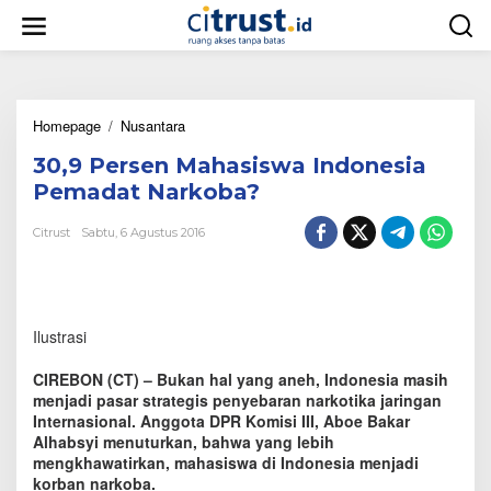
L
e
w
a
t
i
Homepage
/
Nusantara
3
k
0
e
30,9 Persen Mahasiswa Indonesia
,
k
9
o
Pemadat Narkoba?
P
n
e
t
Citrust
Sabtu, 6 Agustus 2016
r
e
s
n
e
n
M
Ilustrasi
a
h
CIREBON (CT) – Bukan hal yang aneh, Indonesia masih
a
menjadi pasar strategis penyebaran narkotika jaringan
s
Internasional. Anggota DPR Komisi III, Aboe Bakar
i
Alhabsyi menuturkan, bahwa yang lebih
s
w
mengkhawatirkan, mahasiswa di Indonesia menjadi
a
korban narkoba.