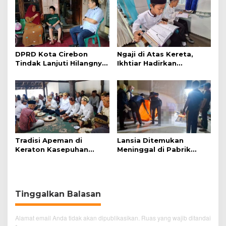
DPRD Kota Cirebon
Ngaji di Atas Kereta,
Tindak Lanjuti Hilangnya
Ikhtiar Hadirkan
Data Adminduk Warga
Perjalanan Aman dan
Disabilitas
Nyaman
Tradisi Apeman di
Lansia Ditemukan
Keraton Kasepuhan
Meninggal di Pabrik
Cirebon Wujud Syukur
Spitenk, Diduga Akibat
dan Doa
Sakit
Tinggalkan Balasan
Alamat email Anda tidak akan dipublikasikan.
Ruas yang wajib ditandai