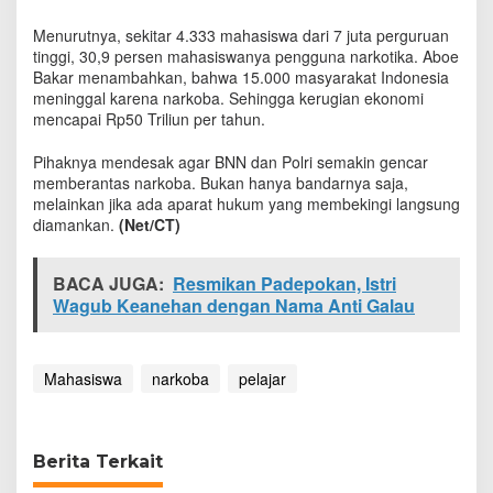
I
n
Menurutnya, sekitar 4.333 mahasiswa dari 7 juta perguruan
d
tinggi, 30,9 persen mahasiswanya pengguna narkotika. Aboe
o
Bakar menambahkan, bahwa 15.000 masyarakat Indonesia
n
meninggal karena narkoba. Sehingga kerugian ekonomi
e
mencapai Rp50 Triliun per tahun.
s
i
Pihaknya mendesak agar BNN dan Polri semakin gencar
a
memberantas narkoba. Bukan hanya bandarnya saja,
P
melainkan jika ada aparat hukum yang membekingi langsung
e
diamankan.
(Net/CT)
m
a
d
BACA JUGA:
Resmikan Padepokan, Istri
a
Wagub ‎Keanehan dengan Nama Anti Galau
t
N
a
r
Mahasiswa
narkoba
pelajar
k
o
b
a
Berita Terkait
?