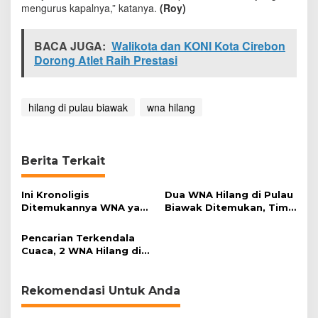
mengurus kapalnya,” katanya.
s
(Roy)
p
e
BACA JUGA:
Walikota dan KONI Kota Cirebon
d
Dorong Atlet Raih Prestasi
i
s
i
T
hilang di pulau biawak
wna hilang
h
a
i
l
Berita Terkait
a
n
d
Ini Kronoligis
Dua WNA Hilang di Pulau
-
Ditemukannya WNA yang
Biawak Ditemukan, Tim
A
Hilang di Pulau Biawak
SAR akan Evakuasi ke
u
Indramayu
Pelabuhan Cirebon
s
Pencarian Terkendala
t
Cuaca, 2 WNA Hilang di
r
Perairan Pulau Biawak
a
Belum Ditemukan
l
Rekomendasi Untuk Anda
i
a