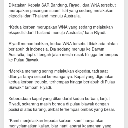
w
Dikatakan Kepala SAR Bandung, Riyadi, dua WNA tersebut
a
merupakan pasangan suami-istri yang sedang melakukan
k
ekpedisi dari Thailand menuju Australia.
,
D
“Kedua korban merupakan WNA yang sedang melakukan
u
ekspedisi dari Thailand menuju Australia,” kata Riyadi.
a
W
Riyadi menambahkan, kedua WNA tersebut tidak ada niatan
N
berlabuh di Indonesia. Dia sedang menuju ke Darwin
A
S
Australia, tapi di tengah jalan mesin rusak hingga terhempas
e
ke Pulau Biawak.
d
a
“Mereka memang sering melakukan ekpedisi, tadi saat
n
ditanya-tanya sesuai keteranganya. Kapal yang digunakan
g
kedua korban trouble, terhempas hingga berlabuh di Pulau
L
Biawak,” tambah Riyadi.
a
k
Keberadaan kapal yang dikendarai kedua korban, lanjut
u
Riyadi, sekarang masih berada di pulau biawak dengan
k
posisi di atas karang, akibat terhempas ombak yang besar.
a
n
“Kami menjelaskan kepada korban, kami hanya akan
E
menyelamatkan kalian, biar nanti aparat keamanan yang
k