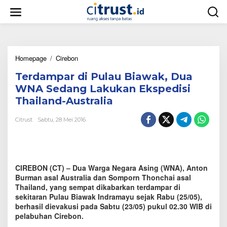
L
e
w
a
t
i
Homepage
/
Cirebon
T
k
e
e
Terdampar di Pulau Biawak, Dua
r
k
d
o
WNA Sedang Lakukan Ekspedisi
a
n
Thailand-Australia
m
t
p
e
Citrust
Sabtu, 28 Mei 2016
a
n
r
d
i
P
CIREBON (CT) – Dua Warga Negara Asing (WNA), Anton
u
l
Burman asal Australia dan Somporn Thonchai asal
a
Thailand, yang sempat dikabarkan terdampar di
u
sekitaran Pulau Biawak Indramayu sejak Rabu (25/05),
B
berhasil dievakusi pada Sabtu (23/05) pukul 02.30 WIB di
i
pelabuhan Cirebon.
a