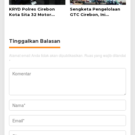
KRYD Polres Cirebon
Sengketa Pengelolaan
Kota Sita 32 Motor
GTC Cirebon, Ini
Knalpot Brong
Penjelasan Frans
Simanjuntak
Tinggalkan Balasan
Alamat email Anda tidak akan dipublikasikan.
Ruas yang wajib ditandai
*