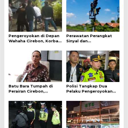
Pengeroyokan di Depan
Perawatan Perangkat
Wahaha Cirebon, Korban
Sinyal dan
Tunggu Kejelasan dari
Telekomunikasi Dukung
Polisi
Perjalanan Kereta Api
Batu Bara Tumpah di
Polisi Tangkap Dua
Perairan Cirebon,
Pelaku Pengeroyokan
Ancaman bagi Kerang
Pengunjung GTC Cirebon
Hijau