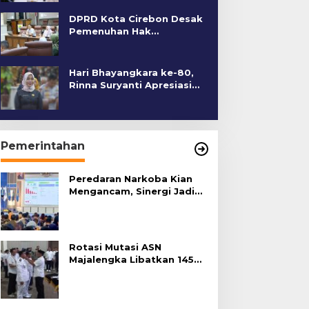
DPRD Kota Cirebon Desak
Pemenuhan Hak
Penyandang Disabilitas
Hari Bhayangkara ke-80,
Rinna Suryanti Apresiasi
Kinerja Polres Cirebon
Kota
Pemerintahan
Peredaran Narkoba Kian
Mengancam, Sinergi Jadi
Kunci Pencegahan
Rotasi Mutasi ASN
Majalengka Libatkan 145
Pejabat, Terapkan Sistem
Merit