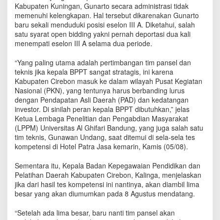
a
Kabupaten Kuningan, Gunarto secara administrasi tidak
l
memenuhi kelengkapan. Hal tersebut dikarenakan Gunarto
o
baru sekali menduduki posisi eselon III A. Diketahui, salah
n
satu syarat open bidding yakni pernah deportasi dua kali
K
menempati eselon III A selama dua periode.
e
p
“Yang paling utama adalah pertimbangan tim pansel dan
a
teknis jika kepala BPPT sangat stratagis, ini karena
l
Kabupaten Cirebon masuk ke dalam wilayah Pusat Kegiatan
a
Nasional (PKN), yang tentunya harus berbanding lurus
B
dengan Pendapatan Asli Daerah (PAD) dan kedatangan
P
investor. Di sinilah peran kepala BPPT dibutuhkan,” jelas
P
Ketua Lembaga Penelitian dan Pengabdian Masyarakat
T
(LPPM) Universitas Al Ghifari Bandung, yang juga salah satu
B
tim teknis, Gunawan Undang, saat ditemui di sela-sela tes
e
r
kompetensi di Hotel Patra Jasa kemarin, Kamis (05/08).
l
a
Sementara itu, Kepala Badan Kepegawaian Pendidikan dan
n
Pelatihan Daerah Kabupaten Cirebon, Kalinga, menjelaskan
g
jika dari hasil tes kompetensi ini nantinya, akan diambil lima
s
besar yang akan diumumkan pada 8 Agustus mendatang.
u
n
“Setelah ada lima besar, baru nanti tim pansel akan
g