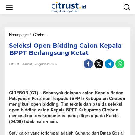
L
e
w
a
t
i
Homepage
/
Cirebon
S
k
e
e
Seleksi Open Bidding Calon Kepala
l
k
e
o
BPPT Berlangsung Ketat
k
n
s
t
Citrust
Jumat, 5 Agustus 2016
i
e
O
n
p
e
n
CIREBON (CT) – Sebanyak delapan calon Kepala Badan
B
Pelayanan Perizinan Terpadu (BPPT) Kabupaten Cirebon
i
mengikuti open bidding. Tim teknis dan panitia seleksi
d
open bidding calon Kepala BPPT Kabupaten Cirebon
d
memastikan tes kompetensi yang digelar pada Kamis
i
(04/08) tidak main-main.
n
g
C
Satu calon yang terlempar adalah Gunarto dari Dinas Sosial