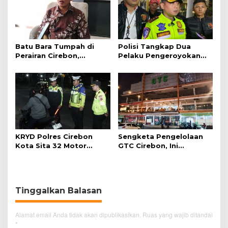
Batu Bara Tumpah di
Polisi Tangkap Dua
Perairan Cirebon,
Pelaku Pengeroyokan
Ancaman bagi Kerang
Pengunjung GTC Cirebon
Hijau
KRYD Polres Cirebon
Sengketa Pengelolaan
Kota Sita 32 Motor
GTC Cirebon, Ini
Knalpot Brong
Penjelasan Frans
Simanjuntak
Tinggalkan Balasan
Alamat email Anda tidak akan dipublikasikan.
Ruas yang wajib ditandai
*