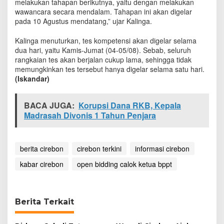
melakukan tahapan berikutnya, yaitu dengan melakukan
K
wawancara secara mendalam. Tahapan ini akan digelar
e
pada 10 Agustus mendatang,” ujar Kalinga.
t
a
Kalinga menuturkan, tes kompetensi akan digelar selama
t
dua hari, yaitu Kamis-Jumat (04-05/08). Sebab, seluruh
rangkaian tes akan berjalan cukup lama, sehingga tidak
memungkinkan tes tersebut hanya digelar selama satu hari.
(Iskandar)
BACA JUGA:
Korupsi Dana RKB, Kepala
Madrasah Divonis 1 Tahun Penjara
berita cirebon
cirebon terkini
informasi cirebon
kabar cirebon
open bidding calok ketua bppt
Berita Terkait