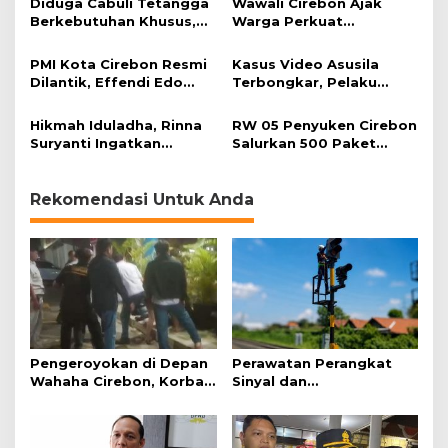
Diduga Cabuli Tetangga
Wawali Cirebon Ajak
Berkebutuhan Khusus,
Warga Perkuat
HDA Diamankan Polisi
Keimanan pada
Momentum Harjad ke-
PMI Kota Cirebon Resmi
Kasus Video Asusila
599
Dilantik, Effendi Edo
Terbongkar, Pelaku
Soroti Kesiapsiagaan
Ditangkap Usai Cari
Bencana
Korban Baru
Hikmah Iduladha, Rinna
RW 05 Penyuken Cirebon
Suryanti Ingatkan
Salurkan 500 Paket
Pentingnya Empati dan
Daging Kurban
Gotong Royong
Rekomendasi Untuk Anda
Pengeroyokan di Depan
Perawatan Perangkat
Wahaha Cirebon, Korban
Sinyal dan
Tunggu Kejelasan dari
Telekomunikasi Dukung
Polisi
Perjalanan Kereta Api