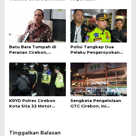
Tunggu Kejelasan dari
Telekomunikasi Dukung
Polisi
Perjalanan Kereta Api
Batu Bara Tumpah di
Polisi Tangkap Dua
Perairan Cirebon,
Pelaku Pengeroyokan
Ancaman bagi Kerang
Pengunjung GTC Cirebon
Hijau
KRYD Polres Cirebon
Sengketa Pengelolaan
Kota Sita 32 Motor
GTC Cirebon, Ini
Knalpot Brong
Penjelasan Frans
Simanjuntak
Tinggalkan Balasan