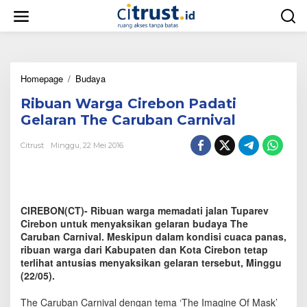
L
e
w
a
t
i
Homepage
/
Budaya
R
k
i
e
Ribuan Warga Cirebon Padati
b
k
u
o
Gelaran The Caruban Carnival
a
n
n
t
Citrust
Minggu, 22 Mei 2016
W
e
a
n
r
g
a
CIREBON(CT)- Ribuan warga memadati jalan Tuparev
C
Cirebon untuk menyaksikan gelaran budaya The
i
Caruban Carnival. Meskipun dalam kondisi cuaca panas,
r
ribuan warga dari Kabupaten dan Kota Cirebon tetap
e
terlihat antusias menyaksikan gelaran tersebut, Minggu
b
(22/05).
o
n
P
The Caruban Carnival dengan tema ‘The Imagine Of Mask’