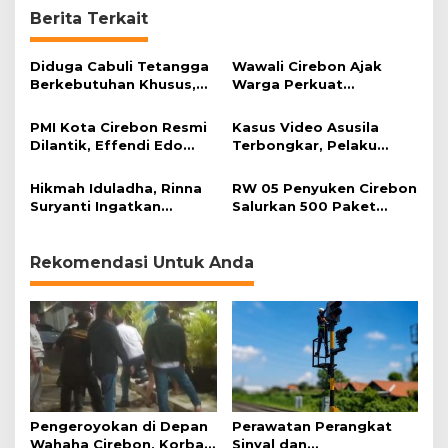
Berita Terkait
Diduga Cabuli Tetangga
Wawali Cirebon Ajak
Berkebutuhan Khusus,
Warga Perkuat
HDA Diamankan Polisi
Keimanan pada
Momentum Harjad ke-
PMI Kota Cirebon Resmi
Kasus Video Asusila
599
Dilantik, Effendi Edo
Terbongkar, Pelaku
Soroti Kesiapsiagaan
Ditangkap Usai Cari
Bencana
Korban Baru
Hikmah Iduladha, Rinna
RW 05 Penyuken Cirebon
Suryanti Ingatkan
Salurkan 500 Paket
Pentingnya Empati dan
Daging Kurban
Gotong Royong
Rekomendasi Untuk Anda
Pengeroyokan di Depan
Perawatan Perangkat
Wahaha Cirebon, Korban
Sinyal dan