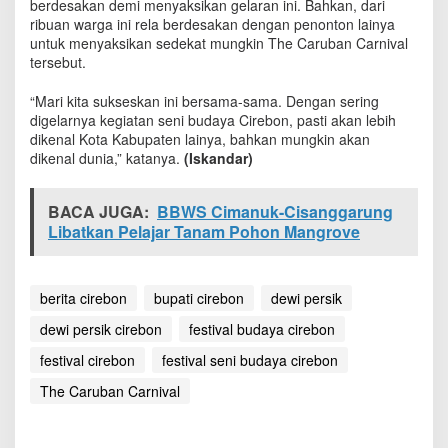
berdesakan demi menyaksikan gelaran ini. Bahkan, dari
n
ribuan warga ini rela berdesakan dengan penonton lainya
i
untuk menyaksikan sedekat mungkin The Caruban Carnival
v
tersebut.
a
l
“Mari kita sukseskan ini bersama-sama. Dengan sering
digelarnya kegiatan seni budaya Cirebon, pasti akan lebih
dikenal Kota Kabupaten lainya, bahkan mungkin akan
dikenal dunia,” katanya.
(Iskandar)
BACA JUGA:
BBWS Cimanuk-Cisanggarung
Libatkan Pelajar Tanam Pohon Mangrove
berita cirebon
bupati cirebon
dewi persik
dewi persik cirebon
festival budaya cirebon
festival cirebon
festival seni budaya cirebon
The Caruban Carnival