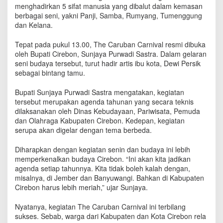
a
menghadirkan 5 sifat manusia yang dibalut dalam kemasan
d
berbagai seni, yakni Panji, Samba, Rumyang, Tumenggung
a
dan Kelana.
t
i
Tepat pada pukul 13.00, The Caruban Carnival resmi dibuka
G
oleh Bupati Cirebon, Sunjaya Purwadi Sastra. Dalam gelaran
e
seni budaya tersebut, turut hadir artis ibu kota, Dewi Persik
l
sebagai bintang tamu.
a
r
Bupati Sunjaya Purwadi Sastra mengatakan, kegiatan
a
tersebut merupakan agenda tahunan yang secara teknis
n
dilaksanakan oleh Dinas Kebudayaan, Pariwisata, Pemuda
T
dan Olahraga Kabupaten Cirebon. Kedepan, kegiatan
h
serupa akan digelar dengan tema berbeda.
e
C
a
Diharapkan dengan kegiatan senin dan budaya ini lebih
r
memperkenalkan budaya Cirebon. “Ini akan kita jadikan
u
agenda setiap tahunnya. Kita tidak boleh kalah dengan,
b
misalnya, di Jember dan Banyuwangi. Bahkan di Kabupaten
a
Cirebon harus lebih meriah,” ujar Sunjaya.
n
C
Nyatanya, kegiatan The Caruban Carnival ini terbilang
a
sukses. Sebab, warga dari Kabupaten dan Kota Cirebon rela
r