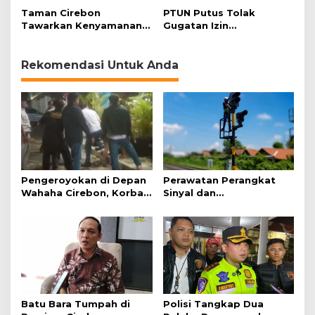
Masyarakat
Tantangan
Taman Cirebon
PTUN Putus Tolak
Tawarkan Kenyamanan
Gugatan Izin
bagi Pemudik
Lingkungan, Tim
Advokasi Keadilan Iklim:
Ini Preseden Buruk
Rekomendasi Untuk Anda
Pengeroyokan di Depan
Perawatan Perangkat
Wahaha Cirebon, Korban
Sinyal dan
Tunggu Kejelasan dari
Telekomunikasi Dukung
Polisi
Perjalanan Kereta Api
Batu Bara Tumpah di
Polisi Tangkap Dua