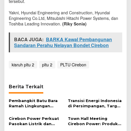
tersebut.
Yakni, Hyundai Engineering and Construction, Hyundai
Engineering Co.Ltd, Mitsubishi Hitachi Power Systems, dan
Toshiba Leading Innovation‎.
(Riky Sonia)
BACA JUGA:
BARKA Kawal Pembangunan
Sandaran Perahu Nelayan Bondet Cirebon
kisruh pltu 2
pltu 2
PLTU Cirebon
Berita Terkait
Pembangkit Batu Bara
Transisi Energi Indonesia
Ramah Lingkungan
di Persimpangan, Target
Dinilai Layak Jadi Acuan
Tinggi Berhadapan
Industri Kelistrikan
dengan Realita
Cirebon Power Perkuat
Town Hall Meeting
Pasokan Listrik dan
Cirebon Power: Produksi
Pemberdayaan
Listrik Naik, Efisiensi Jadi