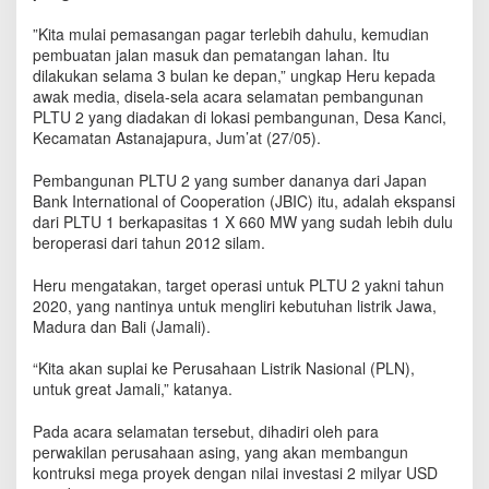
l
a
‎”Kita mulai pemasangan pagar terlebih dahulu, kemudian
i
pembuatan jalan masuk dan pematangan lahan. Itu
D
dilakukan selama 3 bulan ke depan,” ungkap Heru kepada
i
awak media, disela-sela acara selamatan pembangunan
b
PLTU 2 yang diadakan di lokasi pembangunan, Desa Kanci,
a
Kecamatan Astanajapura, Jum’at (27/05).
n
g
Pembangunan PLTU 2 yang sumber dananya dari Japan
u
Bank International of Cooperation (JBIC) itu, adalah ekspansi
n
dari PLTU 1 berkapasitas 1 X 660 MW yang sudah lebih dulu
A
beroperasi dari tahun 2012 silam.
w
a
Heru mengatakan, target operasi untuk PLTU 2 yakni tahun
l
J
2020, yang nantinya untuk mengliri kebutuhan listrik Jawa,
u
Madura dan Bali (Jamali).
n
i
“Kita akan suplai ke Perusahaan Listrik Nasional (PLN),
2
untuk great Jamali,” katanya.
0
1
Pada acara selamatan tersebut, dihadiri oleh para
6
perwakilan perusahaan asing, yang akan membangun
kontruksi mega proyek dengan nilai investasi 2 milyar USD‎