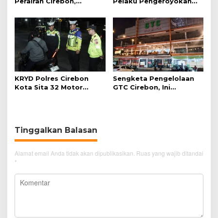
Perairan Cirebon,
Pelaku Pengeroyokan
Ancaman bagi Kerang
Pengunjung GTC Cirebon
Hijau
KRYD Polres Cirebon
Sengketa Pengelolaan
Kota Sita 32 Motor
GTC Cirebon, Ini
Knalpot Brong
Penjelasan Frans
Simanjuntak
Tinggalkan Balasan
Alamat email Anda tidak akan dipublikasikan.
Ruas yang wajib ditandai
*