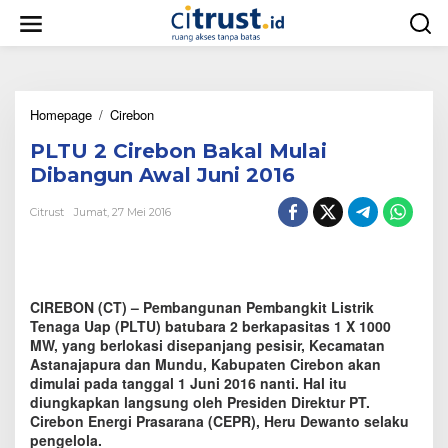
L
e
w
a
t
i
Homepage
/
Cirebon
P
k
L
e
PLTU 2 Cirebon Bakal Mulai
T
k
U
o
Dibangun Awal Juni 2016
2
n
C
t
Citrust
Jumat, 27 Mei 2016
i
e
r
n
e
b
o
CIREBON (CT) – Pembangunan Pembangkit Listrik
n
Tenaga Uap (PLTU) batubara 2 berkapasitas 1 X 1000
B
MW, yang berlokasi disepanjang pesisir, Kecamatan
a
Astanajapura dan Mundu, Kabupaten Cirebon akan
k
dimulai pada ‎tanggal 1 Juni 2016 nanti. Hal itu
a
diungkapkan langsung oleh Presiden Direktur PT.
l
Cirebon Energi Prasarana (CEPR), Heru Dewanto selaku
M
u
pengelola.