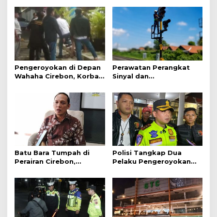
Pengeroyokan di Depan
Perawatan Perangkat
Wahaha Cirebon, Korban
Sinyal dan
Tunggu Kejelasan dari
Telekomunikasi Dukung
Polisi
Perjalanan Kereta Api
Batu Bara Tumpah di
Polisi Tangkap Dua
Perairan Cirebon,
Pelaku Pengeroyokan
Ancaman bagi Kerang
Pengunjung GTC Cirebon
Hijau