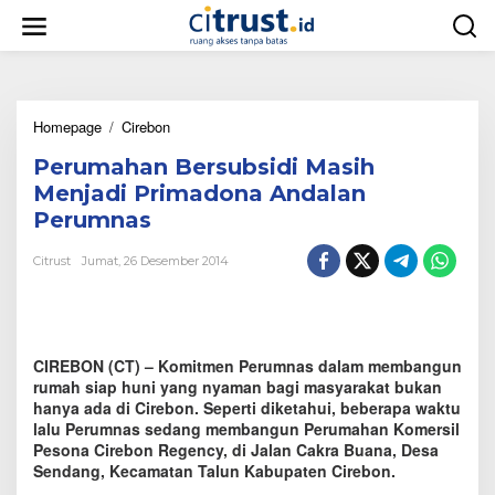
L
e
w
a
t
i
Homepage
/
Cirebon
P
k
e
e
Perumahan Bersubsidi Masih
r
k
u
o
Menjadi Primadona Andalan
m
n
Perumnas
a
t
h
e
Citrust
Jumat, 26 Desember 2014
a
n
n
B
e
r
CIREBON (CT) – Komitmen Perumnas dalam membangun
s
u
rumah siap huni yang nyaman bagi masyarakat bukan
b
hanya ada di Cirebon. Seperti diketahui, beberapa waktu
s
lalu Perumnas sedang membangun Perumahan Komersil
i
Pesona Cirebon Regency, di Jalan Cakra Buana, Desa
d
Sendang, Kecamatan Talun Kabupaten Cirebon.
i