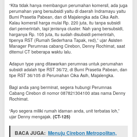
M
“Kita tidak hanya membangun perumahan komersil, ada juga
a
perumahan yang bersubsidi yaitu di daerah Indramayu yaitu
s
Bumi Prasetia Pabean, dan di Majalengka ada Cika Asih.
i
Kalau komersil harga mulai Rp. 220 juta, itu tanpa subsidi
h
dari pemerintah, tapi jenisnya cluster. Nah yang bersubsidi,
M
harganya Rp. 105 juta, itu sudah disubsidi pemerintah,
e
tipenya RST (Rumah Sederhana Tapak, red),” ujar Asisten
n
Manager Perumnas cabang Cirebon, Denny Rochimat, saat
j
ditemui CT beberapa waktu lalu.
a
d
i
Adapun type yang ditawarkan perumnas untuk perumahan
P
subsidi adalah tipe RST 36/72, di Bumi Prasetia Pabean, dan
r
tipe RST 36/105 di Perumahan Cika Asih, Majalengka.
i
m
Bagi anda yang berminat, segera hubungi Perumnas
a
Cabang Cirebon di nomor 087821304100 atas nama Denny
d
Rochimat.
o
n
“Ayo segera miliki rumah idaman anda, unit terbatas loh,”
a
ujar Denny mengajak.
(CT-125)
A
n
d
BACA JUGA:
Menuju Cirebon Metropolitan,
a