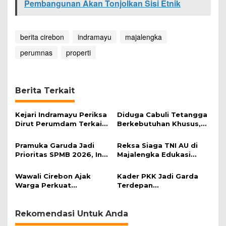
Pembangunan Akan Tonjolkan Sisi Etnik
l
a
n
P
berita cirebon
indramayu
majalengka
e
r
perumnas
properti
u
m
n
a
Berita Terkait
s
Kejari Indramayu Periksa
Diduga Cabuli Tetangga
Dirut Perumdam Terkait
Berkebutuhan Khusus,
Dugaan Korupsi Rp39
HDA Diamankan Polisi
Miliar
Pramuka Garuda Jadi
Reksa Siaga TNI AU di
Prioritas SPMB 2026, Ini
Majalengka Edukasi
Kata Bupati Majalengka
Mitigasi Bencana bagi
Warga
Wawali Cirebon Ajak
Kader PKK Jadi Garda
Warga Perkuat
Terdepan
Keimanan pada
Pemberdayaan Keluarga
Momentum Harjad ke-
599
Rekomendasi Untuk Anda