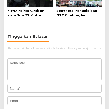
KRYD Polres Cirebon
Sengketa Pengelolaan
Kota Sita 32 Motor
GTC Cirebon, Ini
Knalpot Brong
Penjelasan Frans
Simanjuntak
Tinggalkan Balasan
Alamat email Anda tidak akan dipublikasikan.
Ruas yang wajib ditandai
*