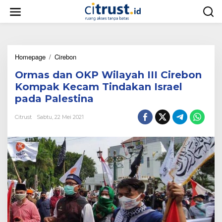
L
e
w
a
t
i
Homepage
/
Cirebon
O
k
r
e
Ormas dan OKP Wilayah III Cirebon
m
k
a
o
Kompak Kecam Tindakan Israel
s
n
pada Palestina
d
t
a
e
Citrust
Sabtu, 22 Mei 2021
n
n
O
K
P
W
i
l
a
y
a
h
I