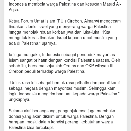
k
Indonesia membela warga Palestina dan kesucian Masjid Al-
a
Aqsa.
n
I
Ketua Forum Umat Islam (FUI) Cirebon, Almarwi mengecam
s
tindakan zionis Israel yang menyerang warga Palestina
r
hingga menolak ribuan korban jiwa dan luka-luka. “Kita
a
mengutuk keras tindakan Israel kepada umat muslim yang
e
ada di Palestina,” ujarnya.
l
p
Ia juga mengaku, Indonesia sebagai penduduk mayoritas
a
Islam sangat prihatin dengan kondisi Palestina saat ini. Oleh
d
sebab itu, bersama sejumlah Ormas dan OKP wilayah III
a
Cirebon peduli terhadap warga Palestina.
P
a
l
“Unjuk rasa ini sebagai bentuk rasa prihatin dan peduli kami
e
sebagai negara dengan mayoritas muslim. Sehingga kami
s
ingin Indonesia mengirim bantuan kepada warga Palestina,”
t
ungkapnya.
i
n
Selama aksi berlangsung, pengunjuk rasa juga membuka
a
donasi yang akan dikirim untuk warga Palestina. Dengan
harapan, meski dalam kondisi perang, kebutuhan warga
Palestina bisa tercukupi.