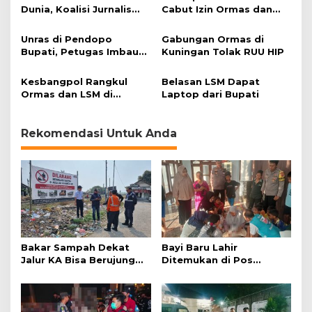
Dunia, Koalisi Jurnalis
Cabut Izin Ormas dan
Cirebon Aksi di Tugu
Tangkap Pelaku
Proklamasi
Karawang Berdarah
Unras di Pendopo
Gabungan Ormas di
Bupati, Petugas Imbau
Kuningan Tolak RUU HIP
Pendemo Patuhi Prokes
Kesbangpol Rangkul
Belasan LSM Dapat
Ormas dan LSM di
Laptop dari Bupati
Kuningan
Rekomendasi Untuk Anda
Bakar Sampah Dekat
Bayi Baru Lahir
Jalur KA Bisa Berujung
Ditemukan di Pos
Bahaya, Ini Risikonya
Kamling