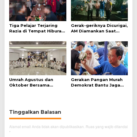
Tiga Pelajar Terjaring
Gerak-geriknya Dicurigai,
Razia di Tempat Hiburan
AM Diamankan Saat
Malam
Mengambil Kunci Motor
Umrah Agustus dan
Gerakan Pangan Murah
Oktober Bersama
Demokrat Bantu Jaga
Jazirah Global, Nyaman
Daya Beli Masyarakat
Menuju Baitullah
Tinggalkan Balasan
Alamat email Anda tidak akan dipublikasikan.
Ruas yang wajib ditandai
*