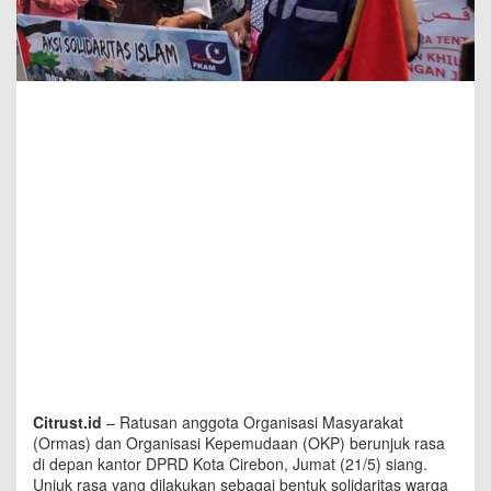
I
I
C
i
r
e
b
o
n
K
o
m
p
a
k
K
e
c
a
m
T
Citrust.id
– Ratusan anggota Organisasi Masyarakat
i
(Ormas) dan Organisasi Kepemudaan (OKP) berunjuk rasa
n
di depan kantor DPRD Kota Cirebon, Jumat (21/5) siang.
d
a
Unjuk rasa yang dilakukan sebagai bentuk solidaritas warga