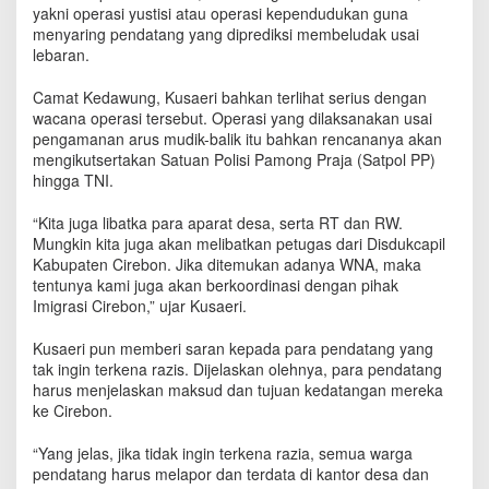
a
yakni operasi yustisi atau operasi kependudukan guna
w
menyaring pendatang yang diprediksi membeludak usai
u
lebaran.
n
g
Camat Kedawung, Kusaeri bahkan terlihat serius dengan
B
wacana operasi tersebut. Operasi yang dilaksanakan usai
a
pengamanan arus mudik-balik itu bahkan rencananya akan
k
mengikutsertakan Satuan Polisi Pamong Praja (Satpol PP)
a
hingga TNI.
l
L
“Kita juga libatka para aparat desa, serta RT dan RW.
i
Mungkin kita juga akan melibatkan petugas dari Disdukcapil
b
Kabupaten Cirebon. Jika ditemukan adanya WNA, maka
a
tentunya kami juga akan berkoordinasi dengan pihak
t
k
Imigrasi Cirebon,” ujar Kusaeri.
a
n
Kusaeri pun memberi saran kepada para pendatang yang
S
tak ingin terkena razis. Dijelaskan olehnya, para pendatang
a
harus menjelaskan maksud dan tujuan kedatangan mereka
t
ke Cirebon.
p
o
“Yang jelas, jika tidak ingin terkena razia, semua warga
l
pendatang harus melapor dan terdata di kantor desa dan
P