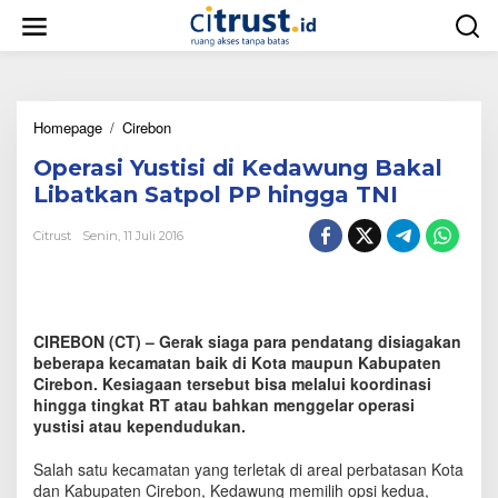
L
e
w
a
t
i
Homepage
/
Cirebon
O
k
p
e
Operasi Yustisi di Kedawung Bakal
e
k
r
o
Libatkan Satpol PP hingga TNI
a
n
s
t
Citrust
Senin, 11 Juli 2016
i
e
Y
n
u
s
t
CIREBON (CT) – Gerak siaga para pendatang disiagakan
i
beberapa kecamatan baik di Kota maupun Kabupaten
s
Cirebon. Kesiagaan tersebut bisa melalui koordinasi
i
hingga tingkat RT atau bahkan menggelar operasi
d
yustisi atau kependudukan.
i
K
e
Salah satu kecamatan yang terletak di areal perbatasan Kota
d
dan Kabupaten Cirebon, Kedawung memilih opsi kedua,