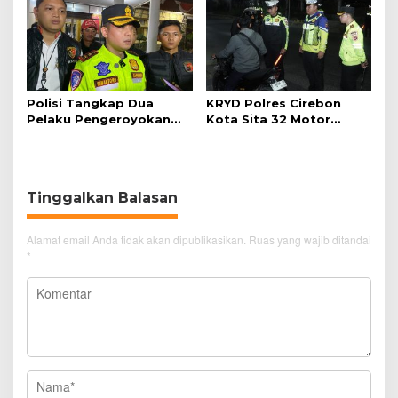
Polisi Tangkap Dua
KRYD Polres Cirebon
Pelaku Pengeroyokan
Kota Sita 32 Motor
Pengunjung GTC Cirebon
Knalpot Brong
Tinggalkan Balasan
Alamat email Anda tidak akan dipublikasikan.
Ruas yang wajib ditandai
*