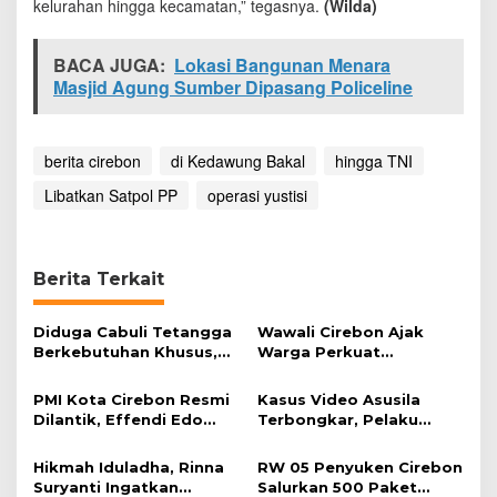
kelurahan hingga kecamatan,” tegasnya.
(Wilda)
P
h
i
BACA JUGA:
Lokasi Bangunan Menara
n
Masjid Agung Sumber Dipasang Policeline
g
g
a
T
berita cirebon
di Kedawung Bakal
hingga TNI
N
I
Libatkan Satpol PP
operasi yustisi
Berita Terkait
Diduga Cabuli Tetangga
Wawali Cirebon Ajak
Berkebutuhan Khusus,
Warga Perkuat
HDA Diamankan Polisi
Keimanan pada
Momentum Harjad ke-
PMI Kota Cirebon Resmi
Kasus Video Asusila
599
Dilantik, Effendi Edo
Terbongkar, Pelaku
Soroti Kesiapsiagaan
Ditangkap Usai Cari
Bencana
Korban Baru
Hikmah Iduladha, Rinna
RW 05 Penyuken Cirebon
Suryanti Ingatkan
Salurkan 500 Paket