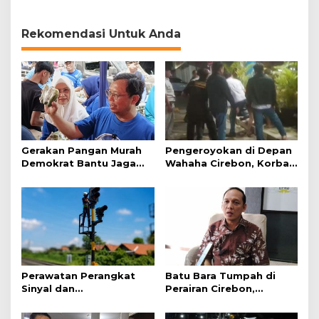
Pentingnya Empati dan
Daging Kurban
Gotong Royong
Rekomendasi Untuk Anda
Gerakan Pangan Murah
Pengeroyokan di Depan
Demokrat Bantu Jaga
Wahaha Cirebon, Korban
Daya Beli Masyarakat
Tunggu Kejelasan dari
Polisi
Perawatan Perangkat
Batu Bara Tumpah di
Sinyal dan
Perairan Cirebon,
Telekomunikasi Dukung
Ancaman bagi Kerang
Perjalanan Kereta Api
Hijau