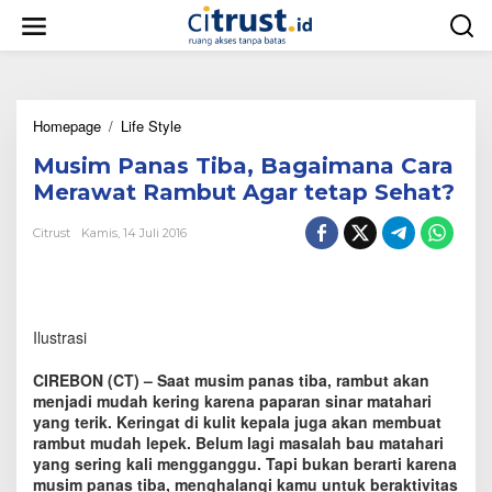
L
e
w
a
t
i
Homepage
/
Life Style
M
k
u
e
Musim Panas Tiba, Bagaimana Cara
s
k
i
o
Merawat Rambut Agar tetap Sehat?
m
n
P
t
Citrust
Kamis, 14 Juli 2016
a
e
n
n
a
s
T
Ilustrasi
i
b
CIREBON (CT) – Saat musim panas tiba, rambut akan
a
menjadi mudah kering karena paparan sinar matahari
,
yang terik. Keringat di kulit kepala juga akan membuat
B
rambut mudah lepek. Belum lagi masalah bau matahari
a
g
yang sering kali mengganggu. Tapi bukan berarti karena
a
musim panas tiba, menghalangi kamu untuk beraktivitas