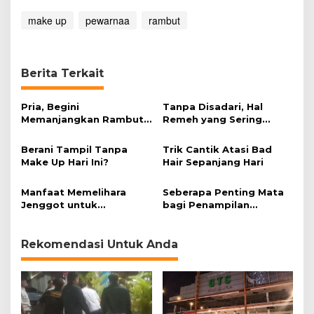
r
make up
pewarnaa
t
rambut
e
t
a
p
Berita Terkait
S
e
Pria, Begini
Tanpa Disadari, Hal
h
Memanjangkan Rambut
Remeh yang Sering
a
dan Tetap Sehat
Dilakukan Bisa Rusak
t
Rambut
?
Berani Tampil Tanpa
Trik Cantik Atasi Bad
Make Up Hari Ini?
Hair Sepanjang Hari
Manfaat Memelihara
Seberapa Penting Mata
Jenggot untuk
bagi Penampilan
Kesehatan
Wanita?
Rekomendasi Untuk Anda