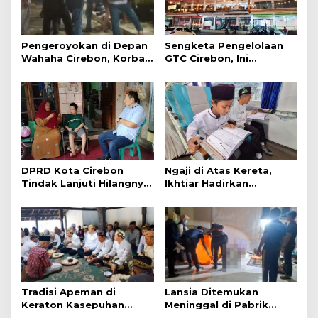
Pengeroyokan di Depan
Sengketa Pengelolaan
Wahaha Cirebon, Korban
GTC Cirebon, Ini
Tunggu Kejelasan dari
Penjelasan Frans
Polisi
Simanjuntak
DPRD Kota Cirebon
Ngaji di Atas Kereta,
Tindak Lanjuti Hilangnya
Ikhtiar Hadirkan
Data Adminduk Warga
Perjalanan Aman dan
Disabilitas
Nyaman
Tradisi Apeman di
Lansia Ditemukan
Keraton Kasepuhan
Meninggal di Pabrik
Cirebon Wujud Syukur
Spitenk, Diduga Akibat