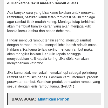
i
di luar karena takut masalah rambut di atas.
m
a
Ada banyak cara yang bisa kamu lakukan untuk merawat
n
rambutmu, pastikan kamu tetap terhidrasi hal ini menjaga
a
agar rambut tidak mudah kering. Menjaga tetap terhidrasi
C
akan membuat banyak cairan yang akan menjaga kulit
a
kepala kamu lembut dan bebas dehidrasi.
r
a
Hindari mencuci rambut terlalu sering, mencuci rambut
M
dengan harapan rambut menjadi lebih bersih adalah mitos.
e
Faktanya jika kamu terlalu sering mencuci rambut maka
r
akan mengikis lapisan luar kulit kepala sehingga
a
menyebabkan kulit kepala kering. Jika dibiarkan akan
w
menyebabkan ketombe.
a
t
R
Jika kamu tidak menyukai memakai topi sebagai pelindung
a
rambut saat musim panas. Pastikan kamu memakai produk
m
perawatan rambut. Gunakan produk perawatan rambut yang
b
sesuai dengan jenis rambut kamu.
(Net/CT)
u
t
A
BACA JUGA:
Mistifikasi Pohon
g
a