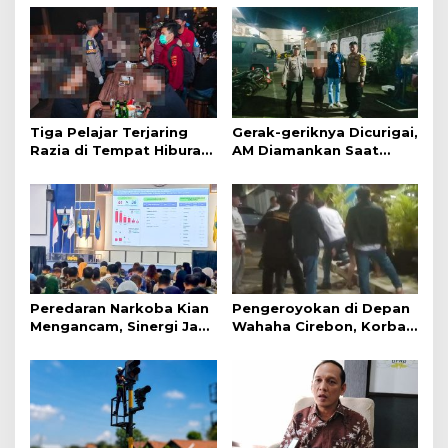
Tiga Pelajar Terjaring
Gerak-geriknya Dicurigai,
Razia di Tempat Hiburan
AM Diamankan Saat
Malam
Mengambil Kunci Motor
Peredaran Narkoba Kian
Pengeroyokan di Depan
Mengancam, Sinergi Jadi
Wahaha Cirebon, Korban
Kunci Pencegahan
Tunggu Kejelasan dari
Polisi