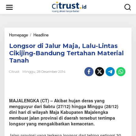
L
e
w
a
t
i
Homepage
/
Headline
L
k
o
e
Longsor di Jalur Maja, Lalu-Lintas
n
k
g
o
Cikijing-Bandung Tertahan Material
s
n
Tanah
o
t
r
e
Citrust
Minggu, 28 Desember 2014
d
n
i
J
a
l
MAJALENGKA (CT) – Akibat hujan deras yang
u
r
mengguyur dari Sabtu (27/12) hingga Minggu (28/12)
M
dini hari di wilayah Maja Kabupaten Majalengka
a
membuat jalan provinsi di daerah tersebut tertimpa
j
longsor yang mengakibatkan kemacetan.
a
,
Jalan provinsi yang terkena longsor dari tebing setinggi 30