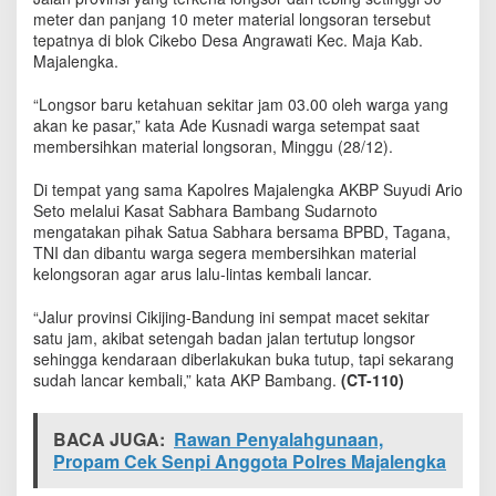
L
meter dan panjang 10 meter material longsoran tersebut
a
tepatnya di blok Cikebo Desa Angrawati Kec. Maja Kab.
l
Majalengka.
u
-
“Longsor baru ketahuan sekitar jam 03.00 oleh warga yang
L
akan ke pasar,” kata Ade Kusnadi warga setempat saat
i
membersihkan material longsoran, Minggu (28/12).
n
t
Di tempat yang sama Kapolres Majalengka AKBP Suyudi Ario
a
s
Seto melalui Kasat Sabhara Bambang Sudarnoto
C
mengatakan pihak Satua Sabhara bersama BPBD, Tagana,
i
TNI dan dibantu warga segera membersihkan material
k
kelongsoran agar arus lalu-lintas kembali lancar.
i
j
“Jalur provinsi Cikijing-Bandung ini sempat macet sekitar
i
satu jam, akibat setengah badan jalan tertutup longsor
n
sehingga kendaraan diberlakukan buka tutup, tapi sekarang
g
sudah lancar kembali,” kata AKP Bambang.
(CT-110)
-
B
a
BACA JUGA:
Rawan Penyalahgunaan,
n
Propam Cek Senpi Anggota Polres Majalengka
d
u