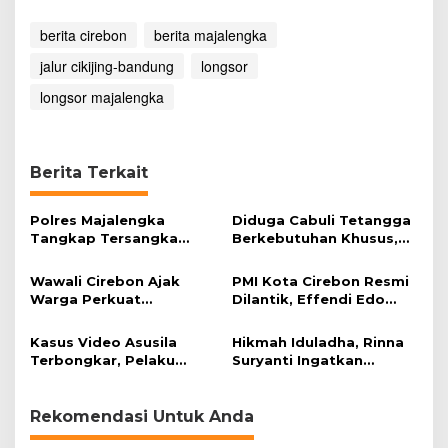
n
g
berita cirebon
berita majalengka
T
e
jalur cikijing-bandung
longsor
r
longsor majalengka
t
a
h
a
Berita Terkait
n
M
a
Polres Majalengka
Diduga Cabuli Tetangga
t
Tangkap Tersangka
Berkebutuhan Khusus,
e
Kekerasan Seksual
HDA Diamankan Polisi
r
terhadap Anak
i
Wawali Cirebon Ajak
PMI Kota Cirebon Resmi
a
Warga Perkuat
Dilantik, Effendi Edo
l
Keimanan pada
Soroti Kesiapsiagaan
T
Momentum Harjad ke-
Bencana
Kasus Video Asusila
Hikmah Iduladha, Rinna
a
599
Terbongkar, Pelaku
Suryanti Ingatkan
n
Ditangkap Usai Cari
Pentingnya Empati dan
a
Korban Baru
Gotong Royong
h
Rekomendasi Untuk Anda