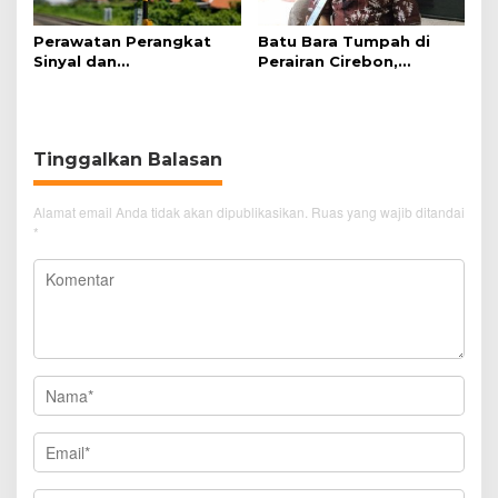
Perawatan Perangkat
Batu Bara Tumpah di
Sinyal dan
Perairan Cirebon,
Telekomunikasi Dukung
Ancaman bagi Kerang
Perjalanan Kereta Api
Hijau
Tinggalkan Balasan
Alamat email Anda tidak akan dipublikasikan.
Ruas yang wajib ditandai
*