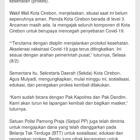
kesehatan (prokes).
e
r
Wakil Wali Kota Cirebon, menjelaskan, situasi saat ini belum
k
sepenuhnya aman. Pemda Kota Cirebon berada di level 3.
e
Ancaman masih ada. Ia mengajak seluruh komponen di Kota
t
Cirebon untuk berupaya mencegah penyebaran Covid-19.
a
t
D
““Terutama dengan disiplin menjalankan protokol kesehatan.
i
Akselerasi vaksinasi Covid-19 juga terus ditingkatkan. Ini
s
sesuai dengan arahan pemerintah pusat,” tuturnya, Selasa
i
(8/2).
p
l
Sementara itu, Sekretaris Daerah (Sekda) Kota Cirebon,
i
Agus Mulyadi, mengungkapkan, mulai minggu ini, sosialisasi,
n
edukasi, dan penegakan prokes kembali dilakukan.
P
r
“Kami sudah bicara dengan Pak Kapolres dan Pak Dandim.
o
Kami akan turun ke lapangan kembali dan bagikan masker,”
k
tuturnya.
e
s
Satuan Polisi Pamong Praja (Satpol PP) juga telah diminta
untuk mengajukan dana yang telah dianggarkan pada
Belanja Tak Terduga (BTT) untuk sosialisasi, edukasi dan
penegakan prokes. Begitu juga pihak kecamatan untuk